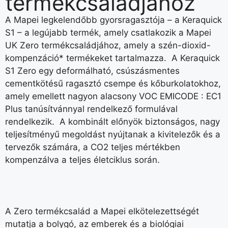
termékcsaládjához
A Mapei legkelendőbb gyorsragasztója – a Keraquick
S1 – a legújabb termék, amely csatlakozik a Mapei
UK Zero termékcsaládjához, amely a szén-dioxid-
kompenzáció* termékeket tartalmazza. A Keraquick
S1 Zero egy deformálható, csúszásmentes
cementkötésű ragasztó csempe és kőburkolatokhoz,
amely emellett nagyon alacsony VOC EMICODE : EC1
Plus tanúsítvánnyal rendelkező formulával
rendelkezik. A kombinált előnyök biztonságos, nagy
teljesítményű megoldást nyújtanak a kivitelezők és a
tervezők számára, a CO2 teljes mértékben
kompenzálva a teljes életciklus során.
A Zero termékcsalád a Mapei elkötelezettségét
mutatja a bolygó, az emberek és a biológiai