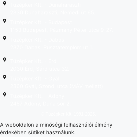
Tüzépker Kft. - Dunaharaszti
2330 Dunaharaszti, Némedi út 65.
Tüzépker Kft. - Budapest
1153 Budapest, Pázmány Péter utca 9-27.
Tüzépker Kft. - Dabas
2370 Dabas, Pusztatemplom út 1.
Tüzépker Kft. - Érd
2030 Érd, Sárd utca 32.
Tüzépker Kft. - Gyál
2360 Gyál, Szondi utca (MÁV mellett)
Tüzépker Kft. - Adony
2457 Adony, Duna sor 2.
© Tüzépker Kft. 1991-2025.
A weboldalon a minőségi felhasználói élmény
érdekében sütiket használunk.