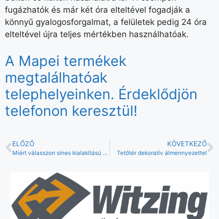
fugázhatók és már két óra elteltével fogadják a
könnyű gyalogosforgalmat, a felületek pedig 24 óra
elteltével újra teljes mértékben használhatóak.
A Mapei termékek
megtalálhatóak
telephelyeinken. Érdeklődjön
telefonon keresztül!
ELŐZŐ
KÖVETKEZŐ
Miért válasszon sínes kialakítású világítási rendszert?
Tetőtér dekoratív álmennyezettel