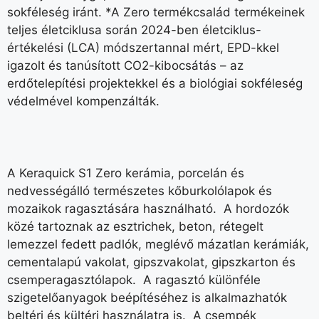
sokféleség iránt. *A Zero termékcsalád termékeinek
teljes életciklusa során 2024-ben életciklus-
értékelési (LCA) módszertannal mért, EPD-kkel
igazolt és tanúsított CO2-kibocsátás – az
erdőtelepítési projektekkel és a biológiai sokféleség
védelmével kompenzálták.
A Keraquick S1 Zero kerámia, porcelán és
nedvességálló természetes kőburkolólapok és
mozaikok ragasztására használható. A hordozók
közé tartoznak az esztrichek, beton, rétegelt
lemezzel fedett padlók, meglévő mázatlan kerámiák,
cementalapú vakolat, gipszvakolat, gipszkarton és
csemperagasztólapok. A ragasztó különféle
szigetelőanyagok beépítéséhez is alkalmazhatók
beltéri és kültéri használatra is. A csempék