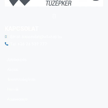
KAPCSOLAT
Email:
kapcsolat@wtuzep.hu
Tel: +36 24 537 777
Ajánlatkérés
Akciók
Termékkategóriák
Híreink
Adatvédelem