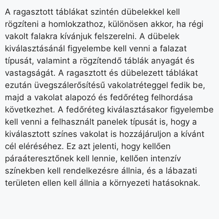
A ragasztott táblákat szintén dübelekkel kell
rögzíteni a homlokzathoz, különösen akkor, ha régi
vakolt falakra kívánjuk felszerelni. A dübelek
kiválasztásánál figyelembe kell venni a falazat
típusát, valamint a rögzítendő táblák anyagát és
vastagságát. A ragasztott és dübelezett táblákat
ezután üvegszálerősítésű vakolatréteggel fedik be,
majd a vakolat alapozó és fedőréteg felhordása
következhet. A fedőréteg kiválasztásakor figyelembe
kell venni a felhasznált panelek típusát is, hogy a
kiválasztott színes vakolat is hozzájáruljon a kívánt
cél eléréséhez. Ez azt jelenti, hogy kellően
páraáteresztőnek kell lennie, kellően intenzív
színekben kell rendelkezésre állnia, és a lábazati
területen ellen kell állnia a környezeti hatásoknak.