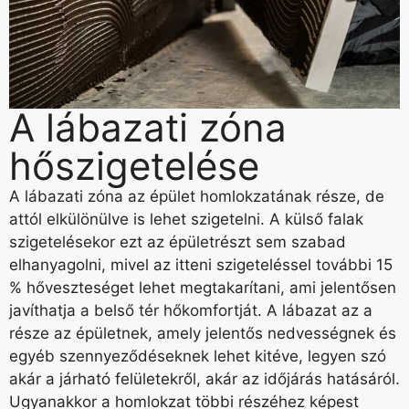
A lábazati zóna
hőszigetelése
A lábazati zóna az épület homlokzatának része, de
attól elkülönülve is lehet szigetelni. A külső falak
szigetelésekor ezt az épületrészt sem szabad
elhanyagolni, mivel az itteni szigeteléssel további 15
% hőveszteséget lehet megtakarítani, ami jelentősen
javíthatja a belső tér hőkomfortját. A lábazat az a
része az épületnek, amely jelentős nedvességnek és
egyéb szennyeződéseknek lehet kitéve, legyen szó
akár a járható felületekről, akár az időjárás hatásáról.
Ugyanakkor a homlokzat többi részéhez képest