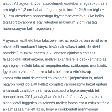
alapul. A hagyományos falazóelemek esetében megszokott 23,8
cm tégla + 1,2 cm habarcsfuga helyett, immár 24,9 cm tégla +
0,1 cm vízszintes habarcsfuga figyelembevételével. (Az indító
téglasort továbbra is egy rétegben maximum 2 cm vastag
habarcságyon kell megépíteni.)
A gyorsan építhető kézi falazóelemek az építőiparban évről évre
növekedő munkaerőhiányra kívánnak választ adni, de rövid
határidejű munkák esetén is különösen ajánlott a csiszolt
falazóblokk alkalmazása, mellyel akár felére is csökkenthető az
egységnyi felületű falazat megépítéséhez szükséges munkaidő.
Így esett a választás erre a falazóelemre a vörösiszap-
katasztrófa utáni devecseri és kolontári újjáépítéskor is, mivel
nagyon rövid idő alatt kellett komplett városrésznyi házat építeni
a károsult családok számára, ráadásul a legkeményebb téli
hónapokban, 2011 januárjában és februárjában. A gyors, és a
hideg időtől független kivitelezés mellett fontos érv a csiszolt tégla
alkalmazása mellett az is, hogy a csökkentett mennyiségű