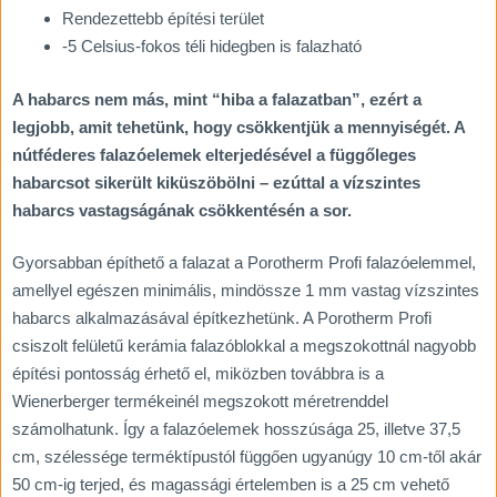
Rendezettebb építési terület
-5 Celsius-fokos téli hidegben is falazható
A habarcs nem más, mint “hiba a falazatban”, ezért a
legjobb, amit tehetünk, hogy csökkentjük a mennyiségét. A
nútféderes falazóelemek elterjedésével a függőleges
habarcsot sikerült kiküszöbölni – ezúttal a vízszintes
habarcs vastagságának csökkentésén a sor.
Gyorsabban építhető a falazat a Porotherm Profi falazóelemmel,
amellyel egészen minimális, mindössze 1 mm vastag vízszintes
habarcs alkalmazásával építkezhetünk. A Porotherm Profi
csiszolt felületű kerámia falazóblokkal a megszokottnál nagyobb
építési pontosság érhető el, miközben továbbra is a
Wienerberger termékeinél megszokott méretrenddel
számolhatunk. Így a falazóelemek hosszúsága 25, illetve 37,5
cm, szélessége terméktípustól függően ugyanúgy 10 cm-től akár
50 cm-ig terjed, és magassági értelemben is a 25 cm vehető