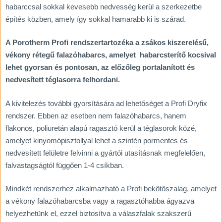
habarccsal sokkal kevesebb nedvesség kerül a szerkezetbe
építés közben, amely így sokkal hamarabb ki is szárad.
A Porotherm Profi rendszertartozéka a zsákos kiszerelésű,
vékony rétegű falazóhabarcs, amelyet habarcsterítő kocsival
lehet gyorsan és pontosan, az előzőleg portalanított és
nedvesített téglasorra felhordani.
A kivitelezés további gyorsítására ad lehetőséget a Profi Dryfix
rendszer. Ebben az esetben nem falazóhabarcs, hanem
flakonos, poliuretán alapú ragasztó kerül a téglasorok közé,
amelyet kinyomópisztollyal lehet a szintén pormentes és
nedvesített felületre felvinni a gyártói utasításnak megfelelően,
falvastagságtól függően 1-4 csíkban.
Mindkét rendszerhez alkalmazható a Profi bekötőszalag, amelyet
a vékony falazóhabarcsba vagy a ragasztóhabba ágyazva
helyezhetünk el, ezzel biztosítva a válaszfalak szakszerű