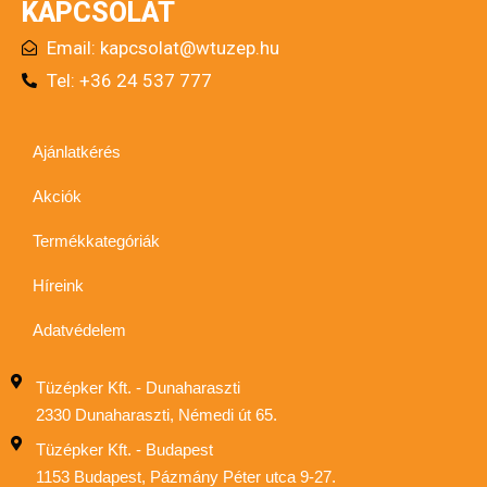
KAPCSOLAT
Email:
kapcsolat@wtuzep.hu
Tel: +36 24 537 777
Ajánlatkérés
Akciók
Termékkategóriák
Híreink
Adatvédelem
Tüzépker Kft. - Dunaharaszti
2330 Dunaharaszti, Némedi út 65.
Tüzépker Kft. - Budapest
1153 Budapest, Pázmány Péter utca 9-27.