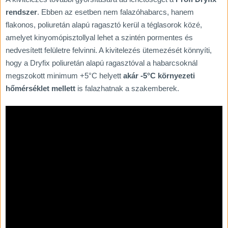
rendszer
. Ebben az esetben nem falazóhabarcs, hanem
flakonos, poliuretán alapú ragasztó kerül a téglasorok közé,
amelyet kinyomópisztollyal lehet a szintén pormentes és
nedvesített felületre felvinni. A kivitelezés ütemezését könnyíti,
hogy a Dryfix poliuretán alapú ragasztóval a habarcsoknál
megszokott minimum +5°C helyett
akár -5°C környezeti
hőmérséklet mellett
is falazhatnak a szakemberek.