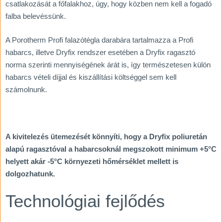
csatlakozását a főfalakhoz, úgy, hogy közben nem kell a fogadó
falba belevéssünk.
A Porotherm Profi falazótégla darabára tartalmazza a Profi
habarcs, illetve Dryfix rendszer esetében a Dryfix ragasztó
norma szerinti mennyiségének árát is, így természetesen külön
habarcs vételi díjjal és kiszállítási költséggel sem kell
számolnunk.
A kivitelezés ütemezését könnyíti, hogy a Dryfix poliuretán
alapú ragasztóval a habarcsoknál megszokott minimum +5°C
helyett akár -5°C környezeti hőmérséklet mellett is
dolgozhatunk.
Technológiai fejlődés