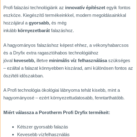
Profi falazási technológiánk az
innovatív építészet
egyik fontos
eszköze. Kiegészítő termékeinkkel, modern megoldásainkkal
hozzájárul a
gyorsabb,
és még
inkább
környezetbarát
falazáshoz.
A hagyományos falazáshoz képest ehhez, a vékonyhabarcsos
és a Dryfix extra ragasztóhabos technológiához
jóval
kevesebb,
illetve
minimális víz felhasználása
szükséges
– ezáltal a falazat könnyebben kiszárad, ami különösen fontos az
őszi/téli időszakban.
A Profi technológia ökológiai lábnyoma tehát kisebb, mint a
hagyományosé – ezért környezettudatosabb, fenntarthatóbb.
Miért válassza a Porotherm Profi Dryfix termékeit:
Kétszer gyorsabb falazás
Kevesebb vízfelhasználás