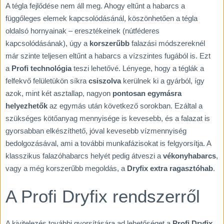
A tégla fejlődése nem áll meg. Ahogy eltűnt a habarcs a
függőleges elemek kapcsolódásánál, köszönhetően a tégla
oldalsó hornyainak – eresztékeinek (nútféderes
kapcsolódásának), úgy a
korszerűbb
falazási módszereknél
már szinte teljesen eltűnt a habarcs a vízszintes fugából is. Ezt
a
Profi technológia
teszi lehetővé. Lényege, hogy a téglák a
felfekvő felületükön síkra
csiszolva
kerülnek ki a gyárból, így
azok, mint két asztallap, nagyon
pontosan egymásra
helyezhetők
az egymás után következő sorokban. Ezáltal a
szükséges kötőanyag mennyisége is kevesebb, és a falazat is
gyorsabban elkészíthető, jóval kevesebb vízmennyiség
bedolgozásával, ami a további munkafázisokat is felgyorsítja. A
klasszikus falazóhabarcs helyét pedig átveszi a
vékonyhabarcs
,
vagy a még korszerűbb megoldás, a
Dryfix extra
ragasztóhab
.
A Profi Dryfix rendszerről
A kivitelezés további gyorsítására ad lehetőséget a
Profi Dryfix