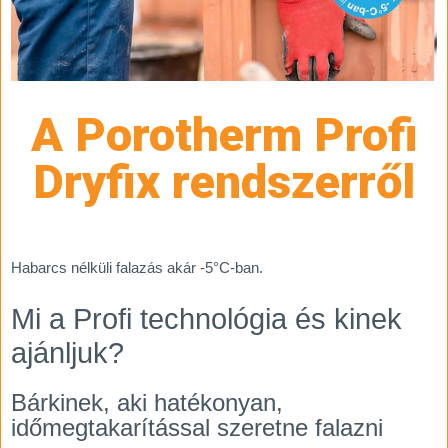
A Porotherm Profi
Dryfix rendszerről
Habarcs nélküli falazás akár -5°C-ban.
Mi a Profi technológia és kinek
ajánljuk?
Bárkinek, aki hatékonyan,
időmegtakarítással szeretne falazni