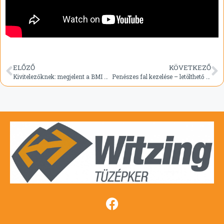
ELŐZŐ
KÖVETKEZŐ
Kivitelezőknek: megjelent a BMI Villas lapostetős alkalmazástechnikai útmutatója
Penészes fal kezelése – letölthető olvasmány