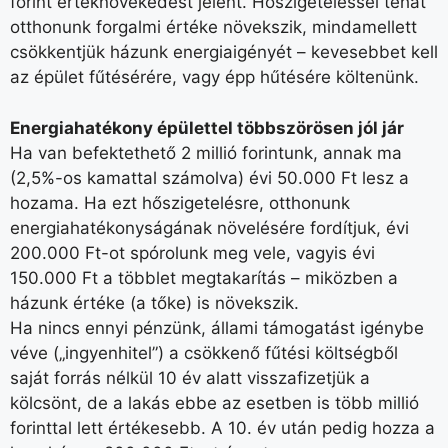
forint értéknövekedést jelent. Hőszigeteléssel tehát
otthonunk forgalmi értéke növekszik, mindamellett
csökkentjük házunk energiaigényét – kevesebbet kell
az épület fűtésérére, vagy épp hűtésére költenünk.
Energiahatékony épülettel többszörösen jól jár
Ha van befektethető 2 millió forintunk, annak ma
(2,5%-os kamattal számolva) évi 50.000 Ft lesz a
hozama. Ha ezt hőszigetelésre, otthonunk
energiahatékonyságának növelésére fordítjuk, évi
200.000 Ft-ot spórolunk meg vele, vagyis évi
150.000 Ft a többlet megtakarítás – miközben a
házunk értéke (a tőke) is növekszik.
Ha nincs ennyi pénzünk, állami támogatást igénybe
véve („ingyenhitel”) a csökkenő fűtési költségből
saját forrás nélkül 10 év alatt visszafizetjük a
kölcsönt, de a lakás ebbe az esetben is több millió
forinttal lett értékesebb. A 10. év után pedig hozza a