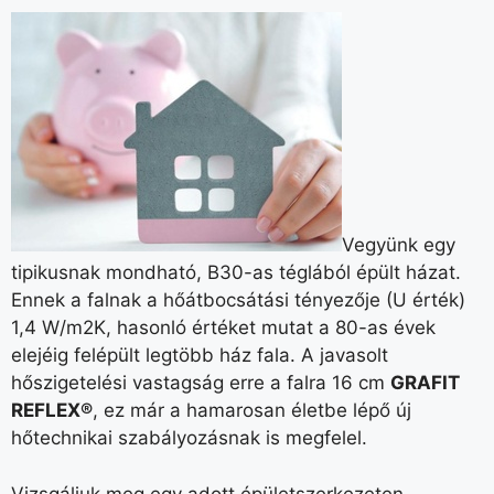
Vegyünk egy
tipikusnak mondható, B30-as téglából épült házat.
Ennek a falnak a hőátbocsátási tényezője (U érték)
1,4 W/m2K, hasonló értéket mutat a 80-as évek
elejéig felépült legtöbb ház fala. A javasolt
hőszigetelési vastagság erre a falra
16 cm
GRAFIT
REFLEX®
, ez már a hamarosan életbe lépő új
hőtechnikai szabályozásnak is megfelel.
Vizsgáljuk meg egy adott épületszerkezeten