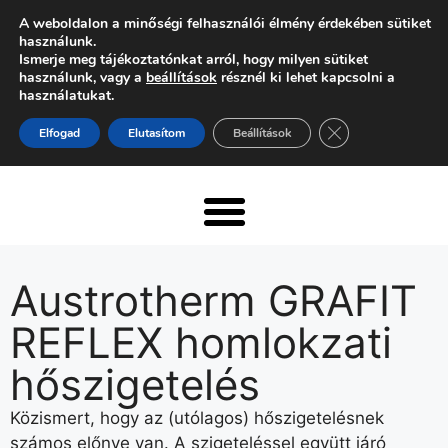
A weboldalon a minőségi felhasználói élmény érdekében sütiket
használunk.
Ismerje meg tájékoztatónkat arról, hogy milyen sütiket
használunk, vagy a
beállítások
résznél ki lehet kapcsolni a
használatukat.
Close GDPR Cooki
Elfogad
Elutasítom
Beállítások
Austrotherm GRAFIT
REFLEX homlokzati
hőszigetelés
Közismert, hogy az (utólagos) hőszigetelésnek
számos előnye van. A szigeteléssel együtt járó