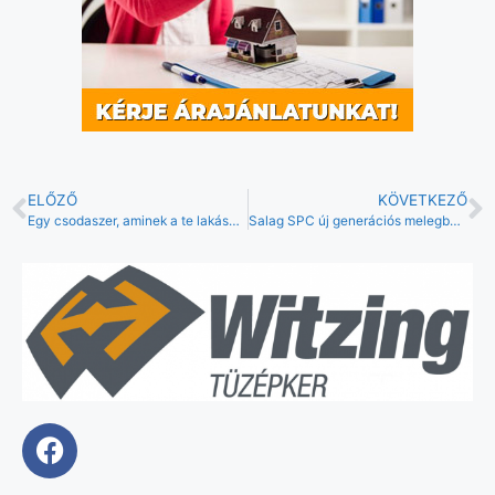
ELŐZŐ
KÖVETKEZŐ
Egy csodaszer, aminek a te lakásodban is mindenképp ott a helye
Salag SPC új generációs melegburkolat rendszer