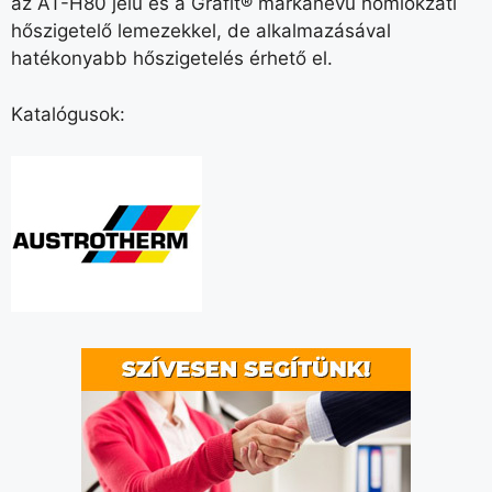
az AT-H80 jelű és a Grafit® márkanevű homlokzati
hőszigetelő lemezekkel, de alkalmazásával
hatékonyabb hőszigetelés érhető el.
Katalógusok: