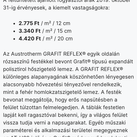
A feltüntetett ajánlott fogyasztói árak 2019. október
31-ig érvényesek, a kiemelt vastagságokra:
2.775 Ft
/ m² / 12 cm
3.340 Ft
/ m² / 15 cm
4.420 Ft
/ m² / 20 cm
Az Austrotherm GRAFIT REFLEX® egyik oldalán
rózsaszínű festékkel bevont Grafit® típusú expandált
polisztirol hőszigetelő lemez. A GRAFIT REFLEX®
különleges alapanyagának köszönhetően lényegesen
alacsonyabb hővezetési tényezővel rendelkezik,
mint a fehér homlokzatszigetelő lemez. A festék
bevonat meggátolja, hogy erős napsütésben a
felület túlzottan felmelegedjen. A táblák festetlen
lapját kell ragasztóval bekenni, így a világos felület
vissza tudja verni a napsugarakat. Egyéb műszaki
paraméterei és alkalmazási területei megegyeznek