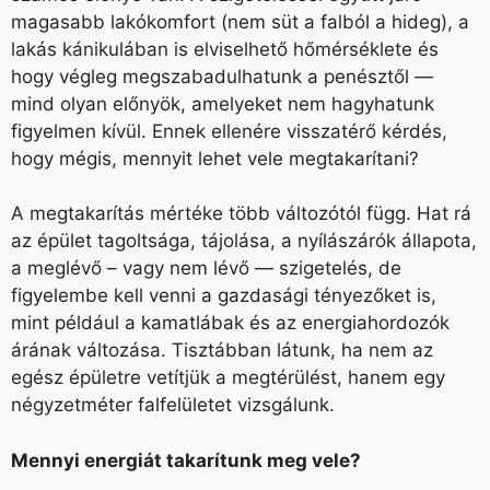
magasabb lakókomfort (nem süt a falból a hideg), a
lakás kánikulában is elviselhető hőmérséklete és
hogy végleg megszabadulhatunk a penésztől —
mind olyan előnyök, amelyeket nem hagyhatunk
figyelmen kívül. Ennek ellenére visszatérő kérdés,
hogy mégis, mennyit lehet vele megtakarítani?
A megtakarítás mértéke több változótól függ. Hat rá
az épület tagoltsága, tájolása, a nyílászárók állapota,
a meglévő – vagy nem lévő — szigetelés, de
figyelembe kell venni a gazdasági tényezőket is,
mint például a kamatlábak és az energiahordozók
árának változása. Tisztábban látunk, ha nem az
egész épületre vetítjük a megtérülést, hanem egy
négyzetméter falfelületet vizsgálunk.
Mennyi energiát takarítunk meg vele?