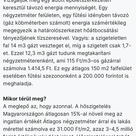
keresztül távozó energia mennyiségét. Egy
négyzetméter felületen, egy fűtési idényben távozó
(gáz köbméterben számolt) energia számértékileg
megegyezik a határolószerkezet hőátbocsátási
tényezőjének tízszeresével. Vagyis: a szigeteletlen
fal 14 m3 gázt veszteget el, míg a szigetelt csak 1,7-
et. Ezzel 12,3 m3 gázt tudunk megtakarítani
négyzetméterenként, ami 115 Ft/m3–os gázárral
számolva 1.414,5 Ft. Ez egy átlagos 150 m2 falfelület
esetében fűtési szezononként a 200.000 forintot is
meghaladja.
Mikor térül meg?
A meglepő az, hogy azonnal. A hőszigetelés
Magyarországon átlagosan 15%-al növeli meg az
ingatlan értékét Átlagos négyzetméter árral és lakás
mérettel számolva ez 31.000 Ft/m2, azaz 3-4,5 millió