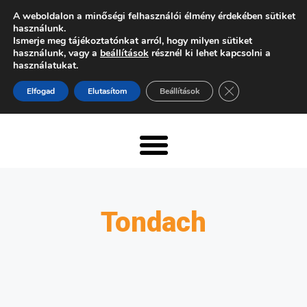
A weboldalon a minőségi felhasználói élmény érdekében sütiket
használunk.
Ismerje meg tájékoztatónkat arról, hogy milyen sütiket
használunk, vagy a
beállítások
résznél ki lehet kapcsolni a
használatukat.
Close GDPR Cooki
Elfogad
Elutasítom
Beállítások
Tondach