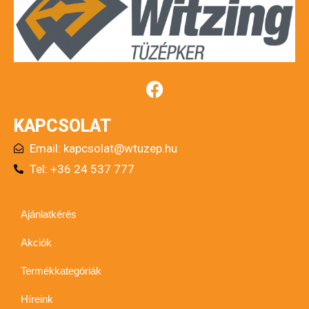
KAPCSOLAT
Email:
kapcsolat@wtuzep.hu
Tel: +36 24 537 777
Ajánlatkérés
Akciók
Termékkategóriák
Híreink