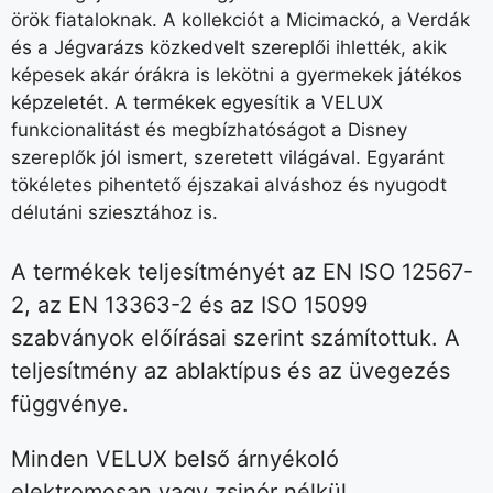
örök fiataloknak. A kollekciót a Micimackó, a Verdák
és a Jégvarázs közkedvelt szereplői ihlették, akik
képesek akár órákra is lekötni a gyermekek játékos
képzeletét. A termékek egyesítik a VELUX
funkcionalitást és megbízhatóságot a Disney
szereplők jól ismert, szeretett világával. Egyaránt
tökéletes pihentető éjszakai alváshoz és nyugodt
délutáni sziesztához is.
A termékek teljesítményét az EN ISO 12567-
2, az EN 13363-2 és az ISO 15099
szabványok előírásai szerint számítottuk. A
teljesítmény az ablaktípus és az üvegezés
függvénye.
Minden VELUX belső árnyékoló
elektromosan vagy zsinór nélkül