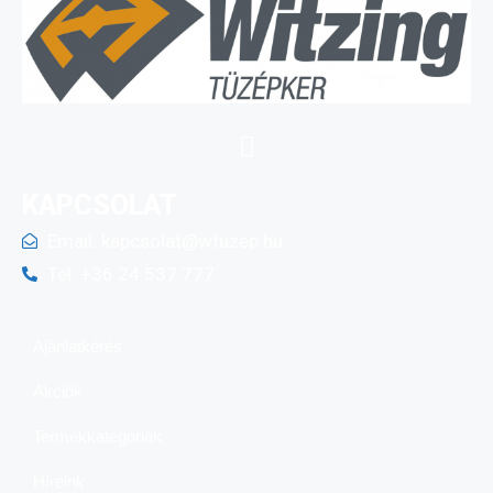
KAPCSOLAT
Email:
kapcsolat@wtuzep.hu
Tel: +36 24 537 777
Ajánlatkérés
Akciók
Termékkategóriák
Híreink