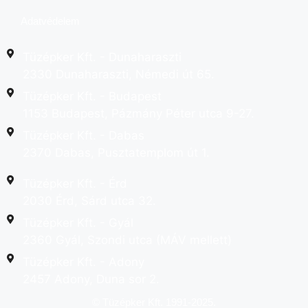
Adatvédelem
Tüzépker Kft. - Dunaharaszti
2330 Dunaharaszti, Némedi út 65.
Tüzépker Kft. - Budapest
1153 Budapest, Pázmány Péter utca 9-27.
Tüzépker Kft. - Dabas
2370 Dabas, Pusztatemplom út 1.
Tüzépker Kft. - Érd
2030 Érd, Sárd utca 32.
Tüzépker Kft. - Gyál
2360 Gyál, Szondi utca (MÁV mellett)
Tüzépker Kft. - Adony
2457 Adony, Duna sor 2.
© Tüzépker Kft. 1991-2025.