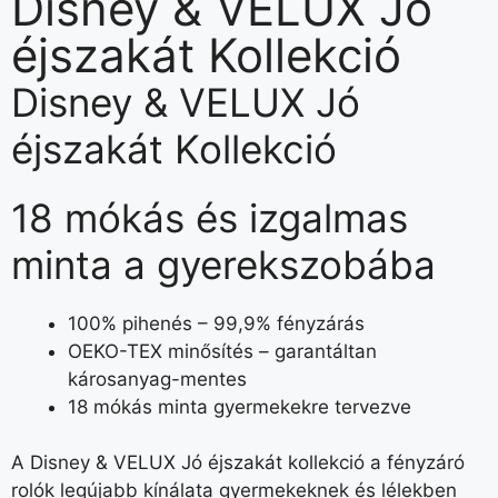
Disney & VELUX Jó
éjszakát Kollekció
Disney & VELUX Jó
éjszakát Kollekció
18 mókás és izgalmas
minta a gyerekszobába
100% pihenés – 99,9% fényzárás
OEKO-TEX minősítés – garantáltan
károsanyag-mentes
18 mókás minta gyermekekre tervezve
A Disney & VELUX Jó éjszakát kollekció a fényzáró
rolók legújabb kínálata gyermekeknek és lélekben