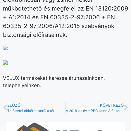
működtethető és megfelel az EN 13120:2009
+ A1:2014 és EN 60335-2-97:2006 + EN
60335-2-97:2006/A12:2015 szabványok
biztonsági előírásainak.
VELUX termékeket keresse áruházainkban,
telephelyeinken.
ELŐZŐ
KÖVETKEZŐ
Tetőtérrel előtérbe kerül a tér!
A 2018-as év – PPG színe A Fekete láng