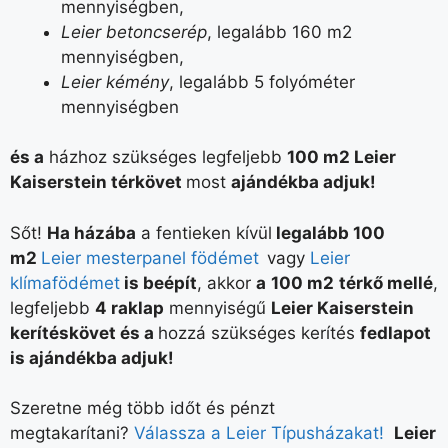
mennyiségben,
Leier betoncserép
, legalább 160 m2
mennyiségben,
Leier kémény
, legalább 5 folyóméter
mennyiségben
és a
házhoz szükséges legfeljebb
100 m2 Leier
Kaiserstein térkövet
most
ajándékba adjuk!
Sőt!
Ha házába
a fentieken kívül
legalább 100
m2
Leier mesterpanel födémet
vagy
Leier
klímafödémet
is beépít
, akkor
a
100 m2
térkő mellé
,
legfeljebb
4 raklap
mennyiségű
Leier Kaiserstein
kerítéskövet és a
hozzá szükséges kerítés
fedlapot
is ajándékba adjuk!
Szeretne még több időt és pénzt
megtakarítani?
Válassza a Leier Típusházakat!
Leier