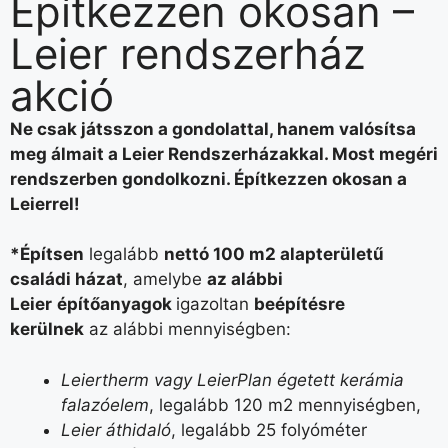
Építkezzen okosan –
Leier rendszerház
akció
Ne csak játsszon a gondolattal, hanem valósítsa
meg álmait a Leier Rendszerházakkal. Most megéri
rendszerben gondolkozni. Építkezzen okosan a
Leierrel!
*Építsen
legalább
nettó 100 m2 alapterületű
családi házat
, amelybe
az alábbi
Leier
építőanyagok
igazoltan
beépítésre
kerülnek
az alábbi mennyiségben:
Leiertherm vagy LeierPlan égetett kerámia
falazóelem
, legalább 120 m2 mennyiségben,
Leier áthidaló
, legalább 25 folyóméter