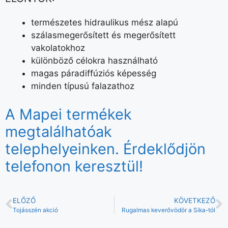
természetes hidraulikus mész alapú
szálasmegerősített és megerősített
vakolatokhoz
különböző célokra használható
magas páradiffúziós képesség
minden típusú falazathoz
A Mapei termékek
megtalálhatóak
telephelyeinken. Érdeklődjön
telefonon keresztül!
ELŐZŐ
KÖVETKEZŐ
Tojásszén akció
Rugalmas keverővödör a Sika-tól