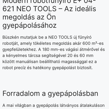
Modern robotfűnyíró E+ 04-
621 NEO TOOLS – Az ideális
megoldás az Ön
gyepápolásához
Büszkén mutatjuk be a NEO TOOLS új fűnyíró
robotját, amely tökéletes megoldás akár 600 m²-es
gyepfelületekhez. A 180 mm-es vágási átmérővel és
a kényelmes tárcsa segítségével 20 és 60 mm
között manuálisan beállítható magassággal ez a
robot precíz és hatékony gyepápolást biztosít.
Forradalom a gyepápolásban
A mai világban a gyepápolás látványos átalakuláson