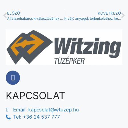
ELŐZŐ
KÖVETKEZŐ
A falazóhabarcs kiválasztásának kritériumai
Kiváló anyagok térburkolathoz, kertépítéshez
KAPCSOLAT
Email:
kapcsolat@wtuzep.hu
Tel: +36 24 537 777