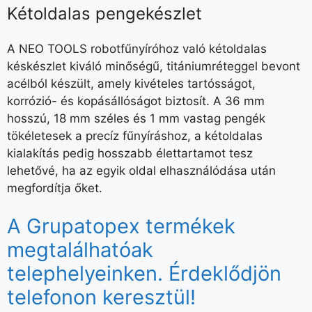
Kétoldalas pengekészlet
A NEO TOOLS robotfűnyíróhoz való kétoldalas
késkészlet kiváló minőségű, titániumréteggel bevont
acélból készült, amely kivételes tartósságot,
korrózió- és kopásállóságot biztosít. A 36 mm
hosszú, 18 mm széles és 1 mm vastag pengék
tökéletesek a precíz fűnyíráshoz, a kétoldalas
kialakítás pedig hosszabb élettartamot tesz
lehetővé, ha az egyik oldal elhasználódása után
megfordítja őket.
A Grupatopex termékek
megtalálhatóak
telephelyeinken. Érdeklődjön
telefonon keresztül!