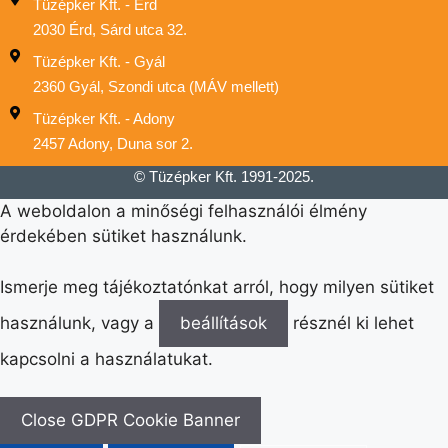
Tüzépker Kft. - Érd
2030 Érd, Sárd utca 32.
Tüzépker Kft. - Gyál
2360 Gyál, Szondi utca (MÁV mellett)
Tüzépker Kft. - Adony
2457 Adony, Duna sor 2.
© Tüzépker Kft. 1991-2025.
A weboldalon a minőségi felhasználói élmény
érdekében sütiket használunk.
Ismerje meg tájékoztatónkat arról, hogy milyen sütiket
használunk, vagy a
beállítások
résznél ki lehet
kapcsolni a használatukat.
Close GDPR Cookie Banner