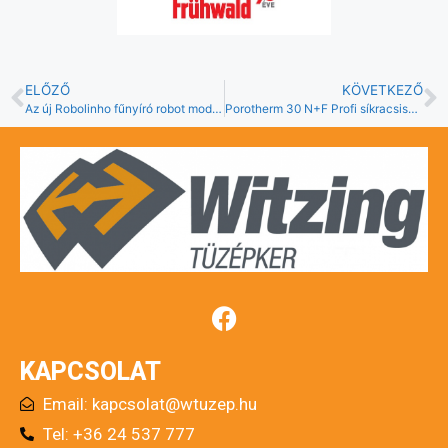
ELŐZŐ
KÖVETKEZŐ
Az új Robolinho fűnyíró robot modellek az AL-KO-tól
Porotherm 30 N+F Profi síkracsiszolt tégla
KAPCSOLAT
Email:
kapcsolat@wtuzep.hu
Tel: +36 24 537 777