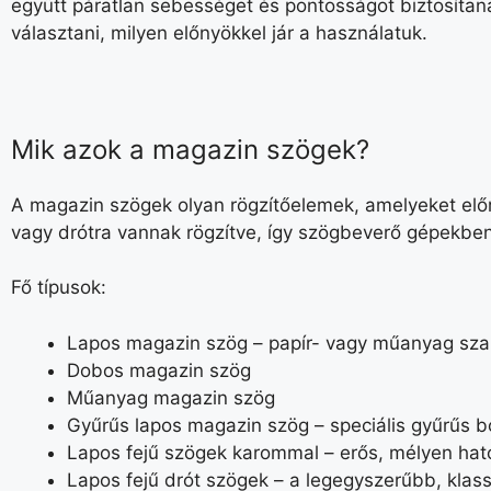
együtt páratlan sebességet és pontosságot biztosítan
választani, milyen előnyökkel jár a használatuk.
Mik azok a magazin szögek?
A magazin szögek olyan rögzítőelemek, amelyeket előr
vagy drótra vannak rögzítve, így szögbeverő gépekbe
Fő típusok:
Lapos magazin szög – papír- vagy műanyag sza
Dobos magazin szög
Műanyag magazin szög
Gyűrűs lapos magazin szög – speciális gyűrűs bo
Lapos fejű szögek karommal – erős, mélyen hatol
Lapos fejű drót szögek – a legegyszerűbb, klass