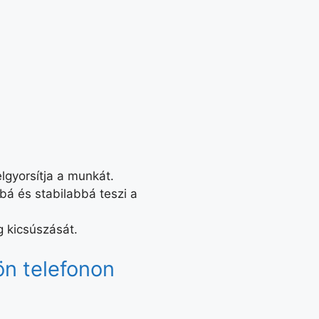
lgyorsítja a munkát.
á és stabilabbá teszi a
g kicsúszását.
ön telefonon