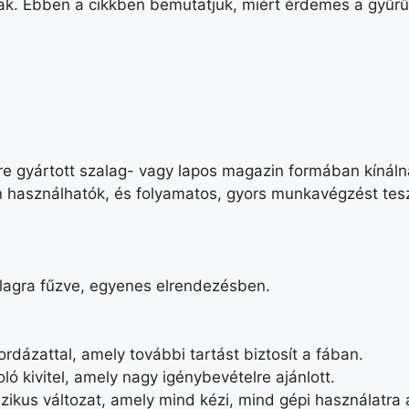
ak. Ebben a cikkben bemutatjuk, miért érdemes a gyűrű
e gyártott szalag- vagy lapos magazin formában kínáln
n használhatók, és folyamatos, gyors munkavégzést tes
lagra fűzve, egyenes elrendezésben.
rdázattal, amely további tartást biztosít a fában.
ó kivitel, amely nagy igénybevételre ajánlott.
zikus változat, amely mind kézi, mind gépi használatra 