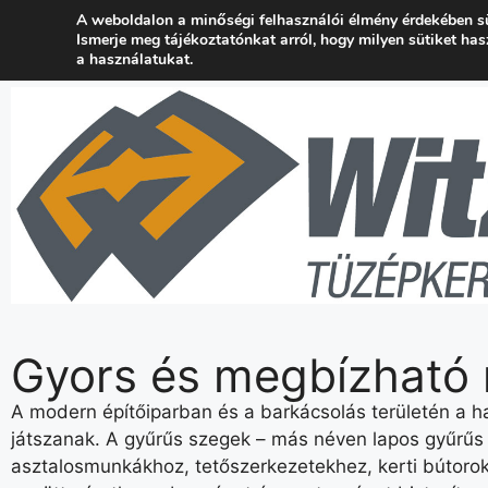
A weboldalon a minőségi felhasználói élmény érdekében s
+36 24 537 777
kapcsolat@wtuzep.hu
Ismerje meg tájékoztatónkat arról, hogy milyen sütiket ha
a használatukat.
Gyors és megbízható 
A modern építőiparban és a barkácsolás területén a 
játszanak. A gyűrűs szegek – más néven lapos gyűrűs 
asztalosmunkákhoz, tetőszerkezetekhez, kerti bútorok