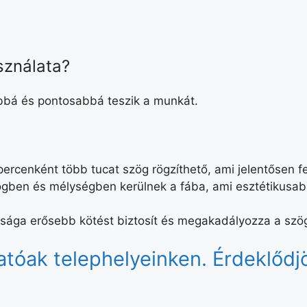
sználata?
bá és pontosabbá teszik a munkát.
ercenként több tucat szög rögzíthető, ami jelentősen fe
gben és mélységben kerülnek a fába, ami esztétikusabb
tsága erősebb kötést biztosít és megakadályozza a szö
tóak telephelyeinken. Érdeklődj