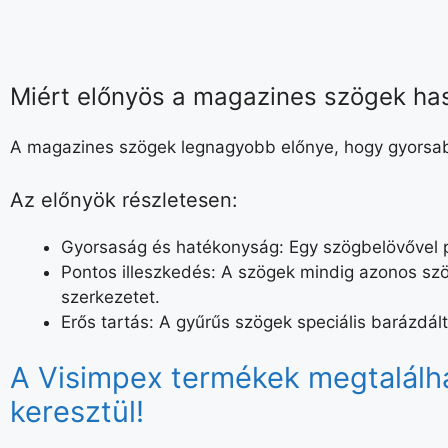
Miért előnyös a magazines szögek ha
A magazines szögek legnagyobb előnye, hogy gyorsab
Az előnyök részletesen:
Gyorsaság és hatékonyság:
Egy szögbelövővel p
Pontos illeszkedés:
A szögek mindig azonos szö
szerkezetet.
Erős tartás:
A gyűrűs szögek speciális barázdál
A Visimpex termékek megtalálha
keresztül!