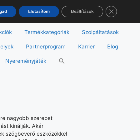
Close GDPR Co
ogad
Elutasítom
Beállítások
kciók
Termékkategóriák
Szolgáltatások
helyek
Partnerprogram
Karrier
Blog
Nyereményjáték
yre nagyobb szerepet
st kínálják. Akár
gek szögbeverő eszközökkel