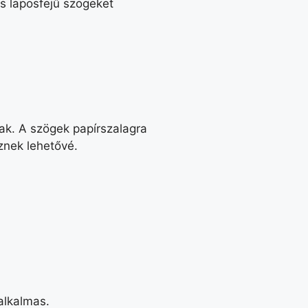
s laposfejű szögeket
ak. A szögek papírszalagra
znek lehetővé.
alkalmas.