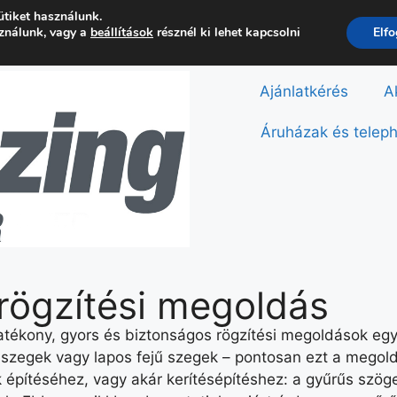
ütiket használunk.
sználunk, vagy a
beállítások
résznél ki lehet kapcsolni
Elf
Ajánlatkérés
A
Áruházak és telep
rögzítési megoldás
hatékony, gyors és biztonságos rögzítési megoldások eg
szegek vagy lapos fejű szegek – pontosan ezt a megoldá
 építéséhez, vagy akár kerítésépítéshez: a gyűrűs szö