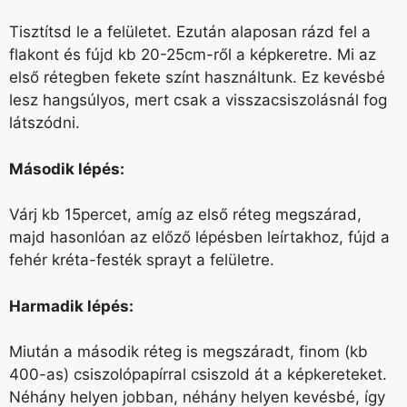
Tisztítsd le a felületet. Ezután alaposan rázd fel a
flakont és fújd kb 20-25cm-ről a képkeretre. Mi az
első rétegben fekete színt használtunk. Ez kevésbé
lesz hangsúlyos, mert csak a visszacsiszolásnál fog
látszódni.
Második lépés:
Várj kb 15percet, amíg az első réteg megszárad,
majd hasonlóan az előző lépésben leírtakhoz, fújd a
fehér kréta-festék sprayt a felületre.
Harmadik lépés:
Miután a második réteg is megszáradt, finom (kb
400-as) csiszolópapírral csiszold át a képkereteket.
Néhány helyen jobban, néhány helyen kevésbé, így