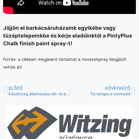
Jöjjön el barkácsáruházaink egyikébe vagy
tüzéptelepeinkbe és kérje eladóinktól a PintyPlus
Chalk finish paint spray-t!
Forrás: a cikkben megjelent tartalmat a novasolspray blogjától
vettük át!
ELŐZŐ
KÖVETKEZŐ
Kőszőnyeg alkalmazása kül- és beltérben
Túl hangos a szomszéd