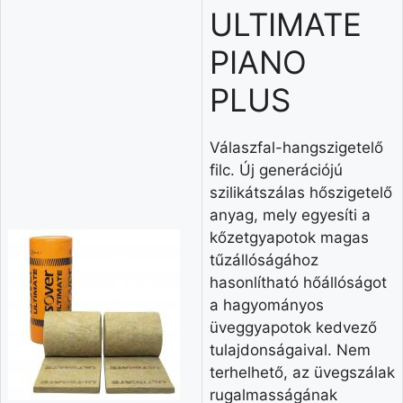
ULTIMATE
PIANO
PLUS
​Válaszfal-hangszigetelő
filc. Új generációjú
szilikátszálas hőszigetelő
anyag, mely egyesíti a
kőzetgyapotok magas
tűzállóságához
hasonlítható hőállóságot
a hagyományos
üveggyapotok kedvező
tulajdonságaival. Nem
terhelhető, az üvegszálak
rugalmasságának