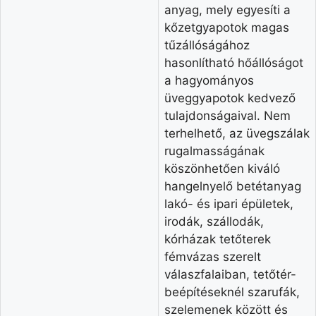
anyag, mely egyesíti a
kőzetgyapotok magas
tűzállóságához
hasonlítható hőállóságot
a hagyományos
üveggyapotok kedvező
tulajdonságaival. Nem
terhelhető, az üvegszálak
rugalmasságának
köszönhetően kiváló
hangelnyelő betétanyag
lakó- és ipari épületek,
irodák, szállodák,
kórházak tetőterek
fémvázas szerelt
válaszfalaiban, tetőtér-
beépítéseknél szarufák,
szelemenek között és