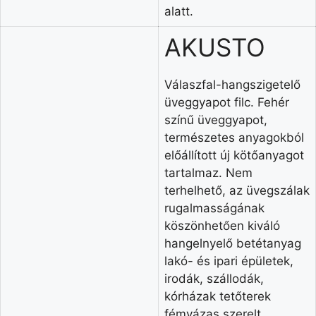
alatt.
AKUSTO
Válaszfal-hangszigetelő
üveggyapot filc. Fehér
színű üveggyapot,
természetes anyagokból
előállított új kötőanyagot
tartalmaz. Nem
terhelhető, az üvegszálak
rugalmasságának
köszönhetően kiváló
hangelnyelő betétanyag
lakó- és ipari épületek,
irodák, szállodák,
kórházak tetőterek
fémvázas szerelt