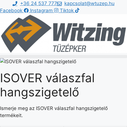
Kilépés
+36 24 537 777
kapcsolat@wtuzep.hu
a
Facebook
Instagram
Tiktok
tartalomba
ISOVER válaszfal
hangszigetelő
Ismerje meg az ISOVER válaszfal hangszigetelő
termékeit.