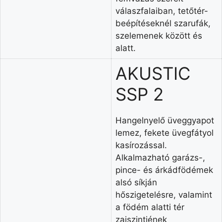
válaszfalaiban, tetőtér-
beépítéseknél szarufák,
szelemenek között és
alatt.
AKUSTIC
SSP 2
Hangelnyelő üveggyapot
lemez, fekete üvegfátyol
kasírozással.
Alkalmazható garázs-,
pince- és árkádfödémek
alsó síkján
hőszigetelésre, valamint
a födém alatti tér
zajszintjének