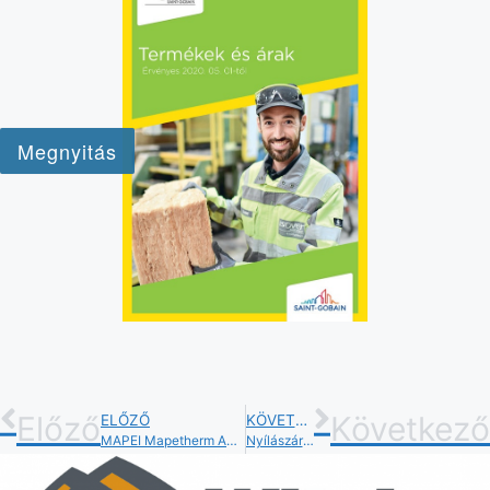
Előző
Következő
ELŐZŐ
KÖVETKEZŐ
MAPEI Mapetherm AR1 ragasztóhabarcs hőszigeteléshez
Nyílászáró szakáruház Budapesten a Pázmány Péter utcában telephelyünkön