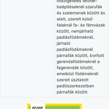
hőszigetelés tetőtér-
beépítéseknél szarufák
és szelemenek között és
alatt, szerelt külső
falaknál fa- és fémvázak
között, nemjárható
padlásfödémeknél,
járható
padlásfödémeknél
párnafák között, borított
gerendafödémeknél a
fagerendák között,
emelközi födémeknél
szerelt úsztatott
padlószerkezetben
párnafák között.