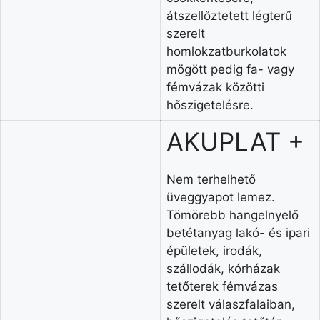
átszellőztetett légterű
szerelt
homlokzatburkolatok
mögött pedig fa- vagy
fémvázak közötti
hőszigetelésre.
AKUPLAT +
Nem terhelhető
üveggyapot lemez.
Tömörebb hangelnyelő
betétanyag lakó- és ipari
épületek, irodák,
szállodák, kórházak
tetőterek fémvázas
szerelt válaszfalaiban,