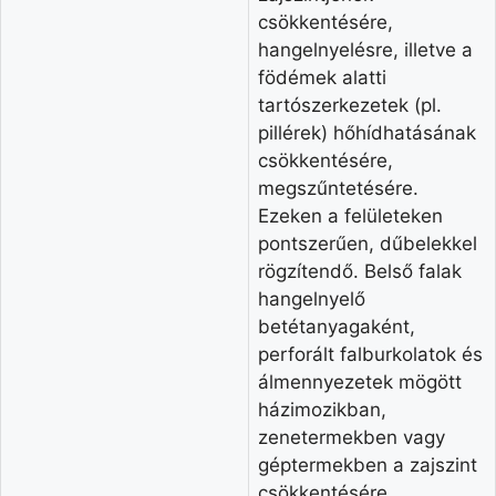
csökkentésére,
hangelnyelésre, illetve a
födémek alatti
tartószerkezetek (pl.
pillérek) hőhídhatásának
csökkentésére,
megszűntetésére.
Ezeken a felületeken
pontszerűen, dűbelekkel
rögzítendő. Belső falak
hangelnyelő
betétanyagaként,
perforált falburkolatok és
álmennyezetek mögött
házimozikban,
zenetermekben vagy
géptermekben a zajszint
csökkentésére,