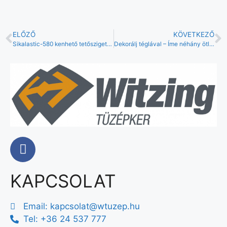
ELŐZŐ
KÖVETKEZŐ
Sikalastic-580 kenhető tetőszigetelés
Dekorálj téglával – Íme néhány ötlet!
KAPCSOLAT
Email:
kapcsolat@wtuzep.hu
Tel: +36 24 537 777