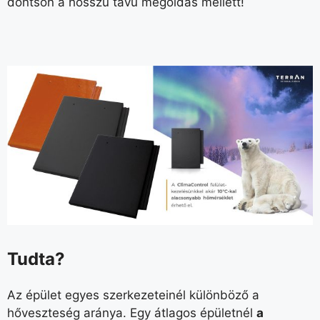
döntsön a hosszú távú megoldás mellett!
Tudta?
Az épület egyes szerkezeteinél különböző a
hőveszteség aránya. Egy átlagos épületnél
a