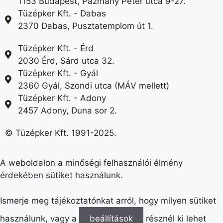
1153 Budapest, Pázmány Péter utca 9-27.
Tüzépker Kft. - Dabas
2370 Dabas, Pusztatemplom út 1.
Tüzépker Kft. - Érd
2030 Érd, Sárd utca 32.
Tüzépker Kft. - Gyál
2360 Gyál, Szondi utca (MÁV mellett)
Tüzépker Kft. - Adony
2457 Adony, Duna sor 2.
© Tüzépker Kft. 1991-2025.
A weboldalon a minőségi felhasználói élmény
érdekében sütiket használunk.
Ismerje meg tájékoztatónkat arról, hogy milyen sütiket
használunk, vagy a
beállítások
résznél ki lehet