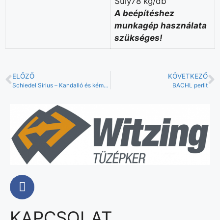
Súly78 kg/db
A beépítéshez
munkagép használata
szükséges!
ELŐZŐ
KÖVETKEZŐ
Schiedel Sirius – Kandalló és kémény együtt
BACHL perlit
KAPCSOLAT