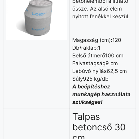
betonelemből állítható
össze. Az alsó elem
nyitott fenékkel készül.
Magasság (cm):120
Db/raklap:1
Belső átmérő100 cm
Falvastagság9 cm
Lebúvó nyílás62,5 cm
Súly925 kg/db
A beépítéshez
munkagép használata
szükséges!
Talpas
betoncső 30
cm