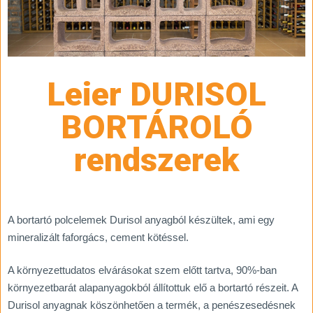
Leier DURISOL
BORTÁROLÓ
rendszerek
A bortartó polcelemek Durisol anyagból készültek, ami egy
mineralizált faforgács, cement kötéssel.
A környezettudatos elvárásokat szem előtt tartva, 90%-ban
környezetbarát alapanyagokból állítottuk elő a bortartó részeit. A
Durisol anyagnak köszönhetően a termék, a penészesedésnek