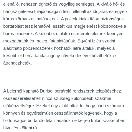
ellenálló, nehezen éghető és vegyileg semleges. A kiváló hő- és
hangszigetelési tulajdonságain felül, ellenáll az időjárás és egyéb
káros környezeti hatásoknak. A polcok kialakítása biztonságos
bortárolást tesz lehetővé, esztétikus megjelenést kölcsönözve a
boros pincének. A különböző alakú és méretű elemek könnyen
mozgathatók és meleg, fatapintásúak. Egyéni ízlés szerint
alakítható polcrendszerek hozhatók létre általuk, melyek a
későbbiekben a tárolási igény növekedésével bővíthetők és
átrendezhetők.
A Leiernél kapható Durisol bortároló rendszerek telepítéséhez,
összeszereléséhez nincs szükség különösebb szakmai
előképzettségre. Ezeket úgy alakítottuk ki, hogy bárki számára
könnyen és egyértelműen összeállíthatók legyenek, hogy a
biztonságos bortároló felállításához ne kelljen külön szakembert
hívni és költeni rá.