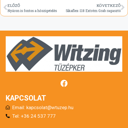
ELŐZŐ
KÖVETKEZŐ
Nyáron is fontos a hőszigetelés
Sikaflex-118 Extrém Grab ragasztó
KAPCSOLAT
Email:
kapcsolat@wtuzep.hu
Tel: +36 24 537 777