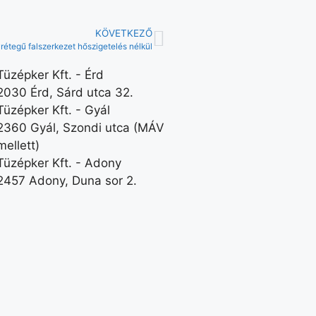
KÖVETKEZŐ
rétegű falszerkezet hőszigetelés nélkül
Tüzépker Kft. - Érd
2030 Érd, Sárd utca 32.
Tüzépker Kft. - Gyál
2360 Gyál, Szondi utca (MÁV
mellett)
Tüzépker Kft. - Adony
2457 Adony, Duna sor 2.