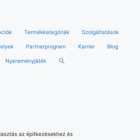
kciók
Termékkategóriák
Szolgáltatások
helyek
Partnerprogram
Karrier
Blog
Nyereményjáték
álasztás az építkezésekhez és