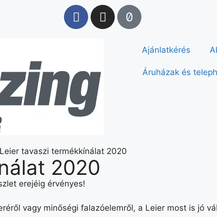
Ajánlatkérés
A
Áruházak és telep
ínálat 2020
szlet erejéig érvényes!
réről vagy minőségi falazóelemről, a Leier most is jó v