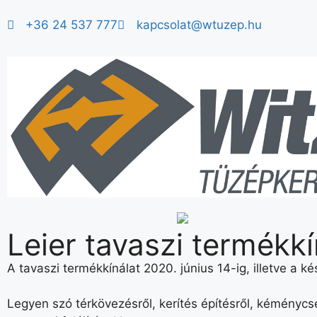
+36 24 537 777
kapcsolat@wtuzep.hu
Leier tavaszi termékk
A tavaszi termékkínálat 2020. június 14-ig, illetve a ké
Legyen szó térkövezésről, kerítés építésről, kéménycse