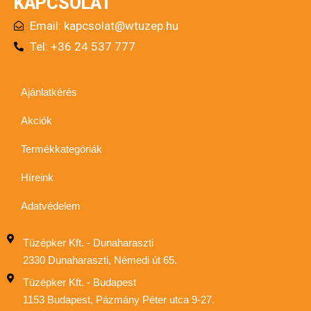
KAPCSOLAT
Email:
kapcsolat@wtuzep.hu
Tel: +36 24 537 777
Ajánlatkérés
Akciók
Termékkategóriák
Híreink
Adatvédelem
Tüzépker Kft. - Dunaharaszti
2330 Dunaharaszti, Némedi út 65.
Tüzépker Kft. - Budapest
1153 Budapest, Pázmány Péter utca 9-27.