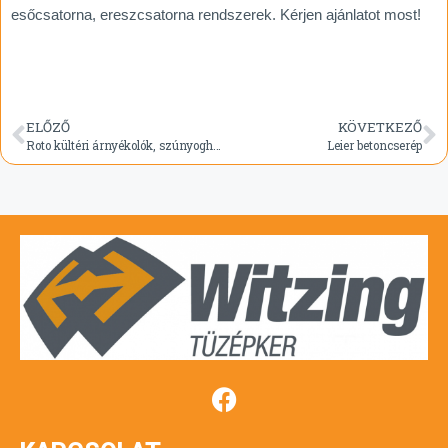
esőcsatorna, ereszcsatorna rendszerek. Kérjen ajánlatot most!
ELŐZŐ
KÖVETKEZŐ
Roto kültéri árnyékolók, szúnyoghálók
Leier betoncserép