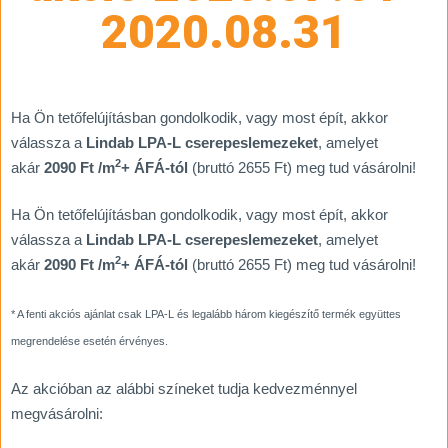
2020.08.31
Ha Ön tetőfelújításban gondolkodik, vagy most épít, akkor
válassza a
Lindab LPA-L cserepeslemezeket
, amelyet
2
akár
2090 Ft /m
+ ÁFÁ-tól
(bruttó 2655 Ft) meg tud vásárolni!
Ha Ön tetőfelújításban gondolkodik, vagy most épít, akkor
válassza a
Lindab LPA-L cserepeslemezeket
, amelyet
2
akár
2090 Ft /m
+ ÁFÁ-tól
(bruttó 2655 Ft) meg tud vásárolni!
* A fenti akciós ajánlat csak LPA-L és legalább három kiegészítő termék együttes
megrendelése esetén érvényes.
Az akcióban az alábbi színeket tudja kedvezménnyel
megvásárolni: