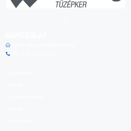
KAPCSOLAT
Email:
kapcsolat@wtuzep.hu
Tel: +36 24 537 777
Ajánlatkérés
Akciók
Termékkategóriák
Híreink
Adatvédelem