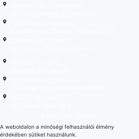
Tüzépker Kft. - Dunaharaszti
2330 Dunaharaszti, Némedi út 65.
Tüzépker Kft. - Budapest
1153 Budapest, Pázmány Péter utca 9-27.
Tüzépker Kft. - Dabas
2370 Dabas, Pusztatemplom út 1.
Tüzépker Kft. - Érd
2030 Érd, Sárd utca 32.
Tüzépker Kft. - Gyál
2360 Gyál, Szondi utca (MÁV mellett)
Tüzépker Kft. - Adony
2457 Adony, Duna sor 2.
© Tüzépker Kft. 1991-2025.
A weboldalon a minőségi felhasználói élmény
érdekében sütiket használunk.