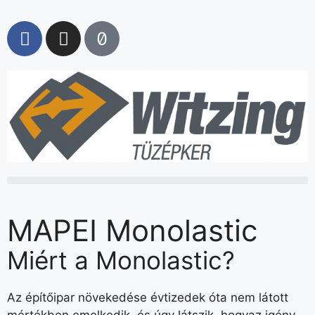
MAPEI Monolastic
Miért a Monolastic?
Az építőipar növekedése évtizedek óta nem látott
mértékben emelkedik, és úgy látszik, hogyaz igény