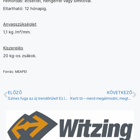
Felhordás: ecsettel, hengerrel vagy simítóval.
Eltartható: 12 hónapig.
Anyagszükséglet
1,1 kg /m²/mm.
Kiszerelés
20 kg-os zsákok.
Forrás: MEAPEI
ELŐZŐ
KÖVETKEZŐ
Színes fuga az új trendőrület! Ez lesz 2019. nagy dobása?
Kerti tó – merd megálmodni, megtervezni és megvalósítani!