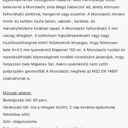
bekeverve a Monolastic sima állagú habarcsot ad, amely könnyen
felhordható simítóval, hengerrel vagy ecsettel. A Monolastic minden
tömör és kellően tiszta beton, vakolat-, kerámia- és
márványfelületre kiválóan tapad. A Monolastic felhordható 2 mm
vastag rétegben. A különösen hajszálrepedezett vagy nagy
húzófeszültségnek kitett felületeknél lényeges, hogy fektessen
bele 4×4,5 mm lyukméretű Mapenet 150-et. A Monolastic nyúlási és
repedésáthidaló képességének további növelésére javasoljuk, hogy
helyezzen bele Mapetex Sel, makro-lyukméretű nem-szőtt
polipropilén geotextíliát A Monolastic megfelel az MSZ EN 14891
szabványnak is.
Műszaki adatok:
Bedolgozási idő: 60 perc.
Várakozási idő: óra a rétegek között; 2 nap kerámia lapburkolat
fektetése előtt.
Szín: világosszürke.