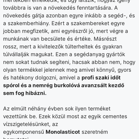
továbbra is van a növekedés fenntartására. A
növekedés gátja azonban egyre inkább a segéd-, és
a szakemberhiány. Ezért a szakembereket egyre
jobban megfizetik, ami egyrészről jó, mert végre a
munkának van becsülete és értéke. Másrészt
rossz, mert a kivitelezők túlterheltek és gyakran
túlvállalják magukat. Ezen a segédanyag gyártók
nem sokat tudnak segíteni, hacsak abban nem, hogy
olyan termékkel jelennek meg amivel könnyű, gyors
és hatékony dolgozni, amivel a
profi szaki időt
spórol és a nemrég burkolóvá avanzsált kezdő
sem fog hibázni.
Az elmúlt néhány évben sok ilyen terméket
vezettünk be. Ezek közül most az egyik cementes
vízszigetelésünket, az
egykomponensű
Monolasticot
szeretném