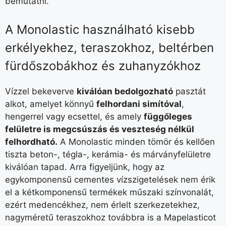
bemutatni.
A Monolastic használható kisebb
erkélyekhez, teraszokhoz, beltérben
fürdőszobákhoz és zuhanyzókhoz
Vízzel bekeverve
kiválóan bedolgozható
pasztát
alkot, amelyet könnyű
felhordani simítóval
,
hengerrel vagy ecsettel, és amely
függőleges
felületre is megcsúszás és veszteség nélkül
felhordható.
A Monolastic minden tömör és kellően
tiszta beton-, tégla-, kerámia- és márványfelületre
kiválóan tapad. Arra figyeljünk, hogy az
egykomponensű cementes vízszigetelések nem érik
el a kétkomponensű termékek műszaki színvonalát,
ezért medencékhez, nem érlelt szerkezetekhez,
nagyméretű teraszokhoz továbbra is a Mapelasticot