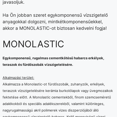
javasoljuk.
Ha Ön jobban szeret egykomponensű vízszigetelő
anyagokkal dolgozni, mintkétkomponensűekkel,
akkor a MONOLASTIC-ot biztosan kedvelni fogja!
MONOLASTIC
Egykomponensű, rugalmas cementkötésű habarcs erkélyek,
teraszok és fürdőszobák vízszigetelésére.
Alkalmazási terület:
Alkalmazza a Monolastic-ot fürdőszobák, zuhanyzók, erkélyek,
teraszok vízszigetelésére kerámia burkolólapok vagy üvegmozaikok
fektetése előtt. A Monolastic cementekből, finom szemcseméretű
adalékokból és speciális adalékszerekből, valamint különleges,
nagyrugalmasságú akril polimerek vizes diszperziójából álló
egykomponensű vízszigetelő-habarcs. Kellő mennyiségű vízzel