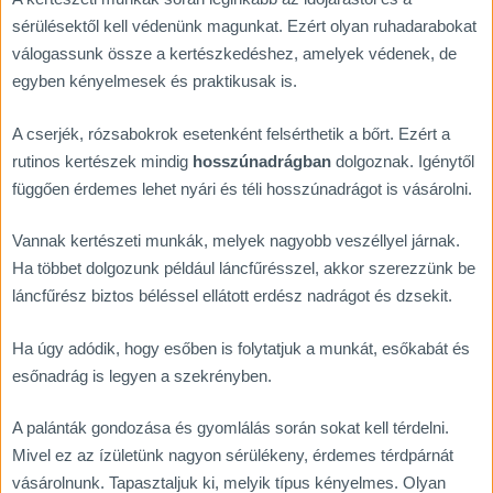
sérülésektől kell védenünk magunkat. Ezért olyan ruhadarabokat
válogassunk össze a kertészkedéshez, amelyek védenek, de
egyben kényelmesek és praktikusak is.
A cserjék, rózsabokrok esetenként felsérthetik a bőrt. Ezért a
rutinos kertészek mindig
hosszúnadrágban
dolgoznak. Igénytől
függően érdemes lehet nyári és téli hosszúnadrágot is vásárolni.
Vannak kertészeti munkák, melyek nagyobb veszéllyel járnak.
Ha többet dolgozunk például láncfűrésszel, akkor szerezzünk be
láncfűrész biztos béléssel ellátott erdész nadrágot és dzsekit.
Ha úgy adódik, hogy esőben is folytatjuk a munkát, esőkabát és
esőnadrág is legyen a szekrényben.
A palánták gondozása és gyomlálás során sokat kell térdelni.
Mivel ez az ízületünk nagyon sérülékeny, érdemes térdpárnát
vásárolnunk. Tapasztaljuk ki, melyik típus kényelmes. Olyan