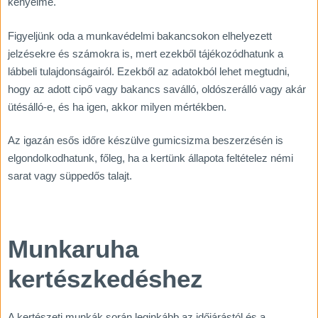
kényelme.
Figyeljünk oda a munkavédelmi bakancsokon elhelyezett
jelzésekre és számokra is, mert ezekből tájékozódhatunk a
lábbeli tulajdonságairól. Ezekből az adatokból lehet megtudni,
hogy az adott cipő vagy bakancs saválló, oldószerálló vagy akár
ütésálló-e, és ha igen, akkor milyen mértékben.
Az igazán esős időre készülve gumicsizma beszerzésén is
elgondolkodhatunk, főleg, ha a kertünk állapota feltételez némi
sarat vagy süppedős talajt.
Munkaruha
kertészkedéshez
A kertészeti munkák során leginkább az időjárástól és a