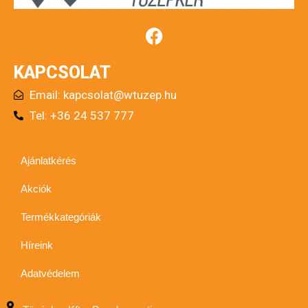
KAPCSOLAT
Email:
kapcsolat@wtuzep.hu
Tel: +36 24 537 777
Ajánlatkérés
Akciók
Termékkategóriák
Híreink
Adatvédelem