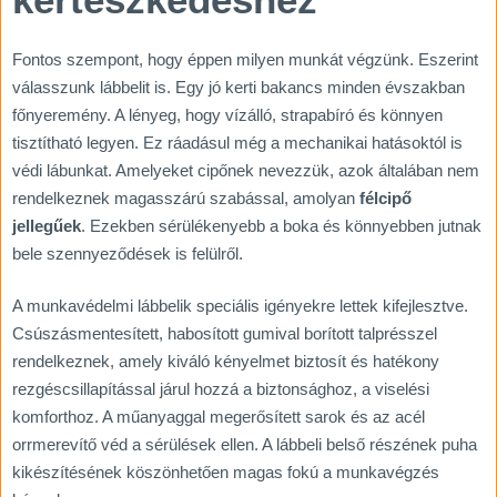
Fontos szempont, hogy éppen milyen munkát végzünk. Eszerint
válasszunk lábbelit is. Egy jó kerti bakancs minden évszakban
főnyeremény. A lényeg, hogy vízálló, strapabíró és könnyen
tisztítható legyen. Ez ráadásul még a mechanikai hatásoktól is
védi lábunkat. Amelyeket cipőnek nevezzük, azok általában nem
rendelkeznek magasszárú szabással, amolyan
félcipő
jellegűek
. Ezekben sérülékenyebb a boka és könnyebben jutnak
bele szennyeződések is felülről.
A munkavédelmi lábbelik speciális igényekre lettek kifejlesztve.
Csúszásmentesített, habosított gumival borított talprésszel
rendelkeznek, amely kiváló kényelmet biztosít és hatékony
rezgéscsillapítással járul hozzá a biztonsághoz, a viselési
komforthoz. A műanyaggal megerősített sarok és az acél
orrmerevítő véd a sérülések ellen. A lábbeli belső részének puha
kikészítésének köszönhetően magas fokú a munkavégzés