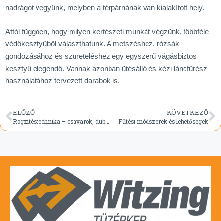
nadrágot vegyünk, melyben a térpárnának van kialakított hely.
Attól függően, hogy milyen kertészeti munkát végzünk, többféle
védőkesztyűből választhatunk. A metszéshez, rózsák
gondozásához és szüreteléshez egy egyszerű vágásbiztos
kesztyű elegendő. Vannak azonban ütésálló és kézi láncfűrész
használatához tervezett darabok is.
ELŐZŐ
KÖVETKEZŐ
Rögzítéstechnika – csavarok, dübelek, tiplik
Fűtési módszerek és lehetőségek