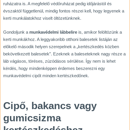
ruházatra is. A megfelelő védőruházat pedig időjárástól és
évszaktól függetlenül, mindig fontos részei kell, hogy legyenek a
kerti munkálatokhoz viselt öltözetünknek.
Gondoljunk a
munkavédelmi lábbelire
is, amikor felöltözünk a
kerti munkákhoz. A leggyakoribb otthoni balesetek listáján az
előkelő második helyen szerepelnek a „kertészkedés közben
bekövetkezett balesetek”. Ezeknek a baleseteknek nagy része a
láb vágásos, töréses, zúzódásos sérülése. Így nem is lehet
kérdés, hogy mindenképpen érdemes beszerezni egy
munkavédelmi cipőt minden kertészkedőnek.
Cipő, bakancs vagy
gumicsizma
kertészkedéshez