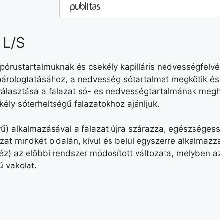
 L/S
gpórustartalmuknak és csekély kapilláris nedvességfelv
párologtatásához, a nedvesség sótartalmat megkötik és
iválasztása a falazat só- es nedvességtartalmának megh
kély sóterheltségű falazatokhoz ajánljuk.
ű) alkalmazásával a falazat újra szárazza, egészségessé
zat mindkét oldalán, kívül és belül egyszerre alkalmazz
z) az előbbi rendszer módosított változata, melyben az
ú vakolat.