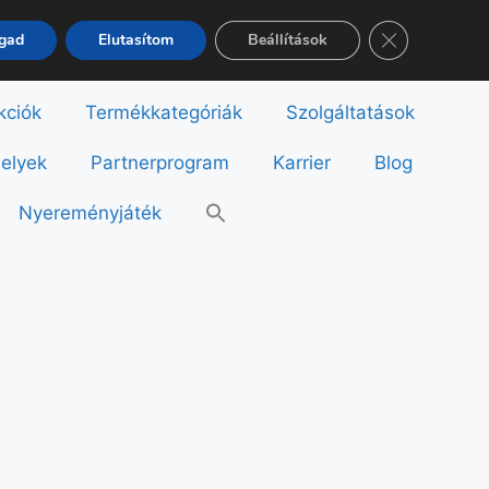
Close GDPR Co
ogad
Elutasítom
Beállítások
kciók
Termékkategóriák
Szolgáltatások
helyek
Partnerprogram
Karrier
Blog
Nyereményjáték