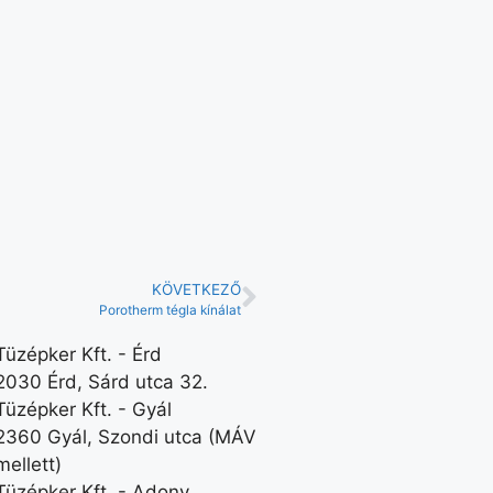
KÖVETKEZŐ
Porotherm tégla kínálat
Tüzépker Kft. - Érd
2030 Érd, Sárd utca 32.
Tüzépker Kft. - Gyál
2360 Gyál, Szondi utca (MÁV
mellett)
Tüzépker Kft. - Adony