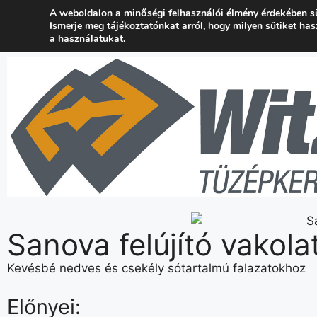
A weboldalon a minőségi felhasználói élmény érdekében s
+36 24 537 777
kapcsolat@wtuzep.hu
Ismerje meg tájékoztatónkat arról, hogy milyen sütiket ha
a használatukat.
Sanova felújító vakola
Kevésbé nedves és csekély sótartalmú falazatokhoz
Előnyei: