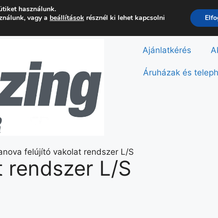
ütiket használunk.
sználunk, vagy a
beállítások
résznél ki lehet kapcsolni
Elf
Ajánlatkérés
A
Áruházak és telep
t rendszer L/S