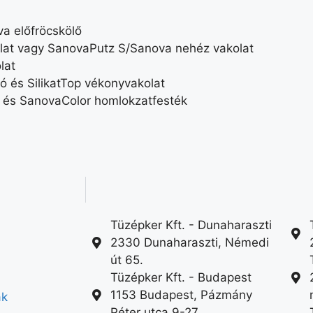
va előfröcskölő
lat vagy SanovaPutz S/Sanova nehéz vakolat
lat
ó és SilikatTop vékonyvakolat
ó és SanovaColor homlokzatfesték
Tüzépker Kft. - Dunaharaszti
2330 Dunaharaszti, Némedi
út 65.
Tüzépker Kft. - Budapest
1153 Budapest, Pázmány
ák
Péter utca 9-27.