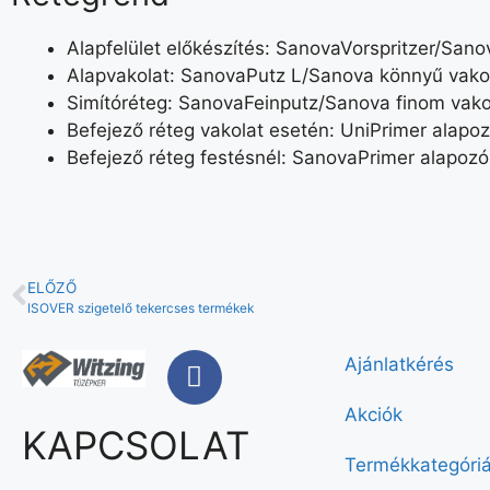
Alapfelület előkészítés: SanovaVorspritzer/Sano
Alapvakolat: SanovaPutz L/Sanova könnyű vako
Simítóréteg: SanovaFeinputz/Sanova finom vako
Befejező réteg vakolat esetén: UniPrimer alapoz
Befejező réteg festésnél: SanovaPrimer alapoz
ELŐZŐ
ISOVER szigetelő tekercses termékek
Ajánlatkérés
Akciók
KAPCSOLAT
Termékkategóri