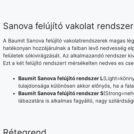
Sanova felújító vakolat rendszer
A Baumit Sanova felújító vakolatrendszerek magas lé
hatékonyan hozzájárulnak a falban levő nedvesség el
felületek sókivirágzását. Az alkalmazandó rendszer k
Ezt a két felújító rendszert mérsékelten nedves es cse
Baumit Sanova felújító rendszer L
(Light=könny
tulajdonsága különösen akkor előnyös, ha a fala
Baumit Sanova felújító rendszer S
(Strong=nehé
lábazatára is alkalmas fagyálló, nagy szilárdság
Rétegrend