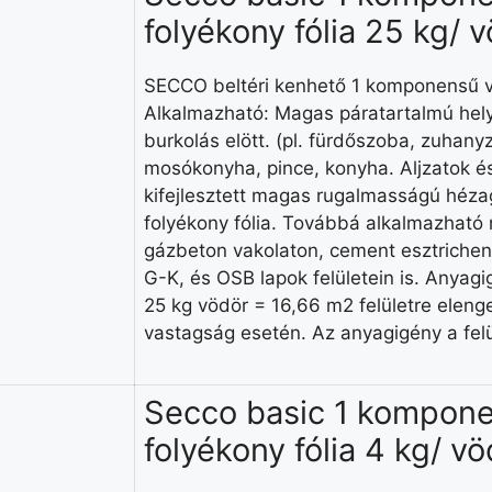
folyékony fólia 25 kg/ 
SECCO beltéri kenhető 1 komponensű ví
Alkalmazható: Magas páratartalmú hel
burkolás elött. (pl. fürdőszoba, zuhan
mosókonyha, pince, konyha. Aljzatok és
kifejlesztett magas rugalmasságú hézagk
folyékony fólia. Továbbá alkalmazható 
gázbeton vakolaton, cement esztrichen (
G-K, és OSB lapok felületein is. Anyagi
25 kg vödör = 16,66 m2 felületre eleng
vastagság esetén. Az anyagigény a felü
Secco basic 1 kompone
folyékony fólia 4 kg/ v