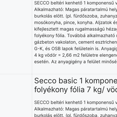
SECCO beltéri kenhető 1 komponensű ví
Alkalmazható: Magas páratartalmú hel
burkolás elött. (pl. fürdőszoba, zuhan
mosókonyha, pince, konyha. Aljzatok és
kifejlesztett magas rugalmasságú hézagk
folyékony fólia. Továbbá alkalmazható 
gázbeton vakolaton, cement esztrichen (
G-K, és OSB lapok felületein is. Anyagi
4 kg vödör = 2,66 m2 felületre elenge
esetén. Az anyagigény a felület minősé
Secco basic 1 kompone
folyékony fólia 7 kg/ vö
SECCO beltéri kenhető 1 komponensű ví
Alkalmazható: Magas páratartalmú hel
burkolás elött. (pl. fürdőszoba, zuhan