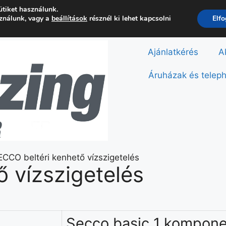
ütiket használunk.
sználunk, vagy a
beállítások
résznél ki lehet kapcsolni
Elf
Ajánlatkérés
A
Áruházak és telep
 vízszigetelés
Secco basic 1 kompone