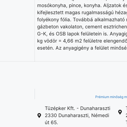
mosókonyha, pince, konyha. Aljzatok és
kifejlesztett magas rugalmasságú hézagk
folyékony fólia. Továbbá alkalmazható 
gázbeton vakolaton, cement esztrichen (
G-K, és OSB lapok felületein is. Anyagi
kg vödör = 4,66 m2 felületre elengend
esetén. Az anyagigény a felület minősé
Prémium minőség mi
Tüzépker Kft. - Dunaharaszti
2330 Dunaharaszti, Némedi
út 65.