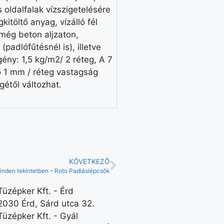
 oldalfalak vízszigetelésére
itöltő anyag, vízálló fél
még beton aljzaton,
padlófűtésnél is), illetve
gény: 1,5 kg/m2/ 2 réteg, A 7
ő 1 mm / réteg vastagság
gétől változhat.
KÖVETKEZŐ
nden tekintetben – Roto Padláslépcsők
Tüzépker Kft. - Érd
2030 Érd, Sárd utca 32.
Tüzépker Kft. - Gyál