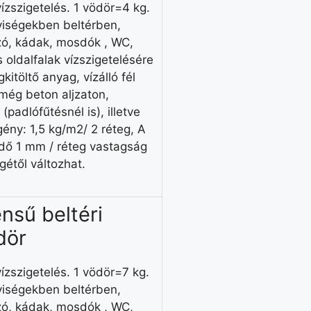
zszigetelés. 1 vödör=4 kg.
yiségekben beltérben,
yzó, kádak, mosdók , WC,
 oldalfalak vízszigetelésére
itöltő anyag, vízálló fél
még beton aljzaton,
padlófűtésnél is), illetve
gény: 1,5 kg/m2/ 2 réteg, A
ndő 1 mm / réteg vastagság
gétől változhat.
nsű beltéri
dör
zszigetelés. 1 vödör=7 kg.
yiségekben beltérben,
yzó, kádak, mosdók , WC,