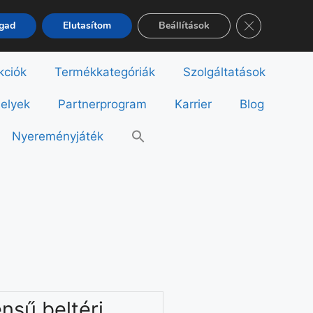
Close GDPR Co
ogad
Elutasítom
Beállítások
kciók
Termékkategóriák
Szolgáltatások
helyek
Partnerprogram
Karrier
Blog
Nyereményjáték
nsű beltéri