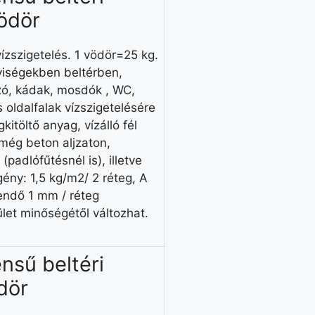
vödör
zszigetelés. 1 vödör=25 kg.
yiségekben beltérben,
yzó, kádak, mosdók , WC,
 oldalfalak vízszigetelésére
itöltő anyag, vízálló fél
még beton aljzaton,
padlófűtésnél is), illetve
gény: 1,5 kg/m2/ 2 réteg, A
endő 1 mm / réteg
let minőségétől változhat.
nsű beltéri
ödör