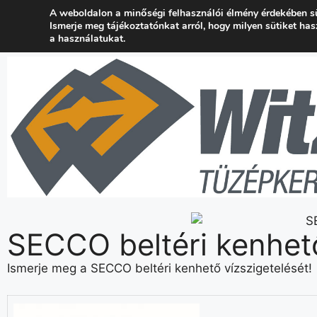
A weboldalon a minőségi felhasználói élmény érdekében s
+36 24 537 777
kapcsolat@wtuzep.hu
Ismerje meg tájékoztatónkat arról, hogy milyen sütiket ha
a használatukat.
SECCO beltéri kenhető
Ismerje meg a SECCO beltéri kenhető vízszigetelését!