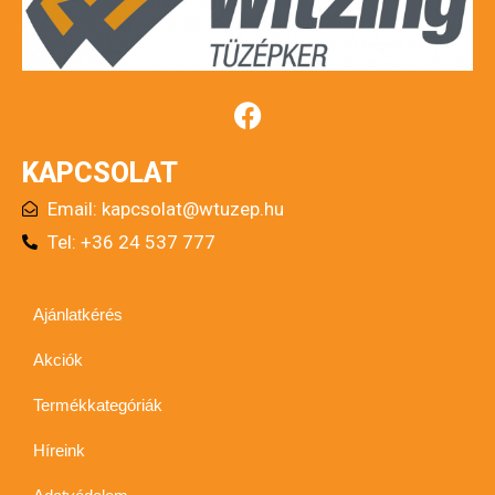
KAPCSOLAT
Email:
kapcsolat@wtuzep.hu
Tel: +36 24 537 777
Ajánlatkérés
Akciók
Termékkategóriák
Híreink