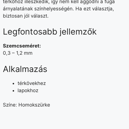
térkőhöz illeszkedik, így nem kell aggódni a fuga
árnyalatának színhelyességén. Ha ezt választja,
biztosan jól választ.
Legfontosabb jellemzők
Szemcseméret:
0,3 – 1,2 mm
Alkalmazás
térkövekhez
lapokhoz
Színe: Homokszürke