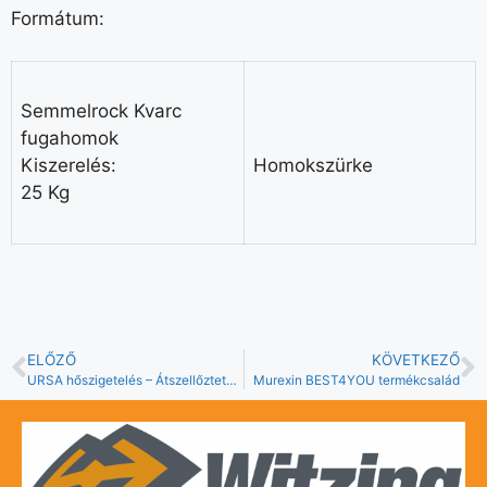
Formátum:
Semmelrock Kvarc
fugahomok
Kiszerelés:
Homokszürke
25 Kg
ELŐZŐ
KÖVETKEZŐ
URSA hőszigetelés – Átszellőztetett homlokzat
Murexin BEST4YOU termékcsalád