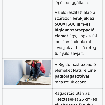
lépéshanggátlása.
Az előkészített alapra
szárazon
lerakjuk az
500×1500 mm-es
Rigidur szárazpadló
elemet
úgy, hogy a fal
mellé eső oldalairól
levágjuk a felső réteg
túlnyúló sávjait.
A Rigidur szárazpadló
elemeket
Nature Line
padlóragasztóval
ragasztjuk össze.
Ragasztás után az
illesztéseket 25 cm-es
távolságban
Rigidur