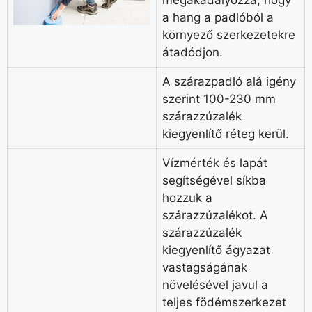
a hang a padlóból a
környező szerkezetekre
átadódjon.
A szárazpadló alá igény
szerint 100-230 mm
szárazzúzalék
kiegyenlítő réteg kerül.
Vízmérték és lapát
segítségével síkba
hozzuk a
szárazzúzalékot. A
szárazzúzalék
kiegyenlítő ágyazat
vastagságának
növelésével javul a
teljes födémszerkezet