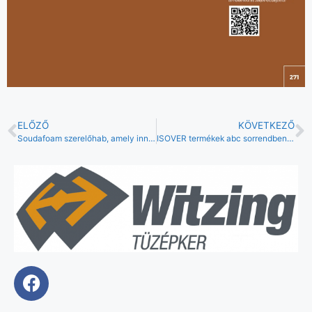
ELŐZŐ
KÖVETKEZŐ
Soudafoam szerelőhab, amely innovatív Duravalve szeleppel rendelkezik
ISOVER termékek abc sorrendben alulról hűlő födémek