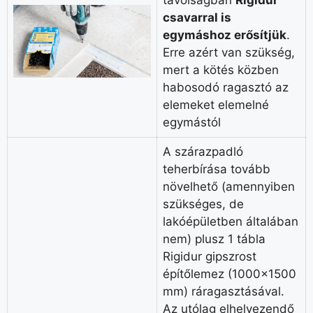
csavarral is
egymáshoz erősítjük
.
Erre azért van szükség,
mert a kötés közben
habosodó ragasztó az
elemeket elemelné
egymástól
A szárazpadló
teherbírása tovább
növelhető (amennyiben
szükséges, de
lakóépületben általában
nem) plusz 1 tábla
Rigidur gipszrost
építőlemez (1000×1500
mm) ráragasztásával.
Az utólag elhelyezendő