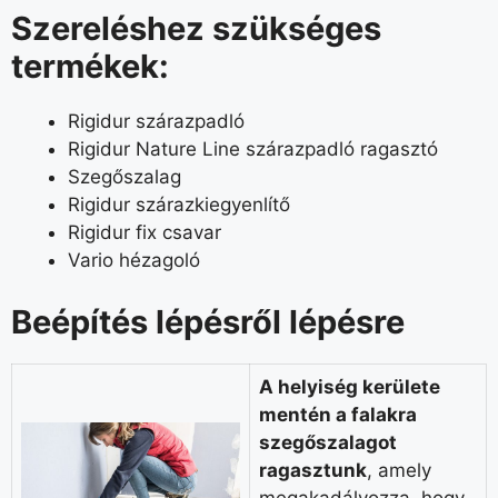
Szereléshez szükséges
termékek:
Rigidur szárazpadló
Rigidur Nature Line szárazpadló ragasztó
Szegőszalag
Rigidur szárazkiegyenlítő
Rigidur fix csavar
Vario hézagoló
Beépítés lépésről lépésre
A helyiség kerülete
mentén a falakra
szegőszalagot
ragasztunk
, amely
megakadályozza, hogy