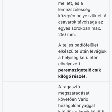
mellett, és a
lemezszélesség
közepén helyezzük el. A
csavarok távolsága az
egyes sorokban max.
250 mm.
A teljes padlófelület
elkészülte után levágjuk
a helyiség kerületén
elhelyezett
peremszigetelő csík
kilógó részét.
A ragasztó
megszáradását
követően Vario
hézagolóanyaggal
kitöltjük a lapok közötti