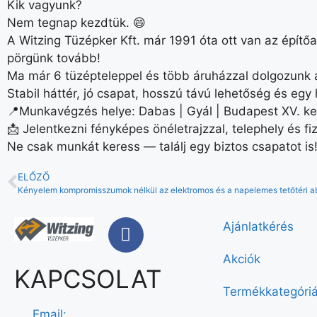
Kik vagyunk?
Nem tegnap kezdtük. 😄
A Witzing Tüzépker Kft. már 1991 óta ott van az épít
pörgünk tovább!
Ma már 6 tüzépteleppel és több áruházzal dolgozunk a
Stabil háttér, jó csapat, hosszú távú lehetőség és egy
📍Munkavégzés helye: Dabas | Gyál | Budapest XV. ker
📩 Jelentkezni fényképes önéletrajzzal, telephely és fiz
Ne csak munkát keress — találj egy biztos csapatot is!
ELŐZŐ
Kényelem kompromisszumok nélkül az elektromos és a napelemes tetőtéri a
Ajánlatkérés
Akciók
KAPCSOLAT
Termékkategóri
Email: