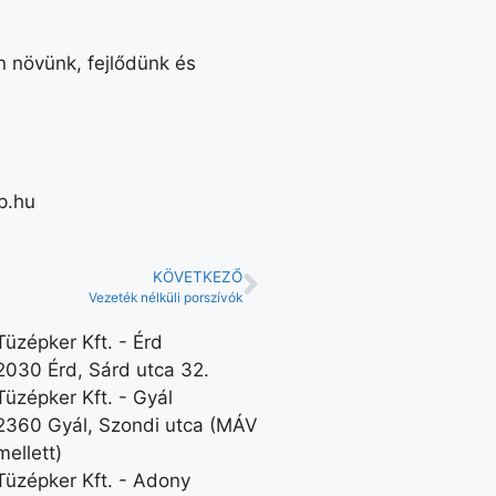
n növünk, fejlődünk és
p.hu
KÖVETKEZŐ
Vezeték nélküli porszívók
Tüzépker Kft. - Érd
2030 Érd, Sárd utca 32.
Tüzépker Kft. - Gyál
2360 Gyál, Szondi utca (MÁV
mellett)
Tüzépker Kft. - Adony