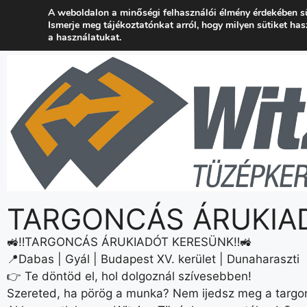
A weboldalon a minőségi felhasználói élmény érdekében s
+36 24 537 777
kapcsolat@wtuzep.hu
Ismerje meg tájékoztatónkat arról, hogy milyen sütiket ha
a használatukat.
TARGONCÁS ÁRUKIA
🚜‼️TARGONCÁS ÁRUKIADÓT KERESÜNK‼️🚜
📍Dabas | Gyál | Budapest XV. kerület | Dunaharaszti
👉 Te döntöd el, hol dolgoznál szívesebben!
Szereted, ha pörög a munka? Nem ijedsz meg a targon