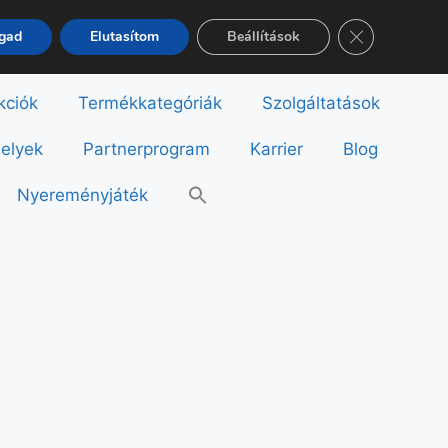
Close GDPR Co
ogad
Elutasítom
Beállítások
kciók
Termékkategóriák
Szolgáltatások
helyek
Partnerprogram
Karrier
Blog
Nyereményjáték