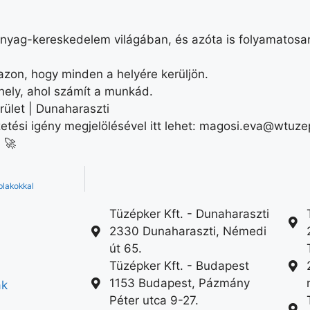
őanyag-kereskedelem világában, és azóta is folyamatosa
zon, hogy minden a helyére kerüljön.
 hely, ahol számít a munkád.
ület | Dunaharaszti
etési igény megjelölésével itt lehet:
magosi.eva@wtuze
 🚀
blakokkal
Tüzépker Kft. - Dunaharaszti
2330 Dunaharaszti, Némedi
út 65.
Tüzépker Kft. - Budapest
1153 Budapest, Pázmány
ák
Péter utca 9-27.