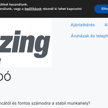
ütiket használunk.
sználunk, vagy a
beállítások
résznél ki lehet kapcsolni
Elf
Ajánlatkérés
A
Áruházak és telep
DÓ
cától és fontos számodra a stabil munkahely?