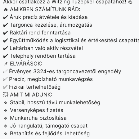
Akkor csatlakozz a Witzing Tüzépker csapatához! 💪
🔥 AMIKBEN SZÁMÍTUNK RÁD:
✔️ Áruk precíz átvétele és kiadása
✔️ Targonca kezelése, árumozgatás
✔️ Raktári rend fenntartása
✔️ Együttműködés a logisztikai és értékesítési csapatt
✔️ Leltárban való aktív részvétel
✔️ Telephely rendben tartása
📌 ELVÁRÁSOK:
✅ Érvényes 3324-es targoncavezetői engedély
✅ Precíz, megbízható munkavégzés
✅ Fizikai terhelhetőség
💥 AMIT MI ADUNK:
🔹 Stabil, hosszú távú munkalehetőség
🔹 Versenyképes fizetés
🔹 Munkaruha biztosítása
🔹 Jó hangulatú, támogató csapat
🔹 Betanítás és fejlődési lehetőség