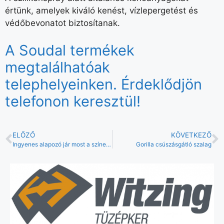
értünk, amelyek kiváló kenést, vízlepergetést és
védőbevonatot biztosítanak.
A Soudal termékek
megtalálhatóak
telephelyeinken. Érdeklődjön
telefonon keresztül!
ELŐZŐ
KÖVETKEZŐ
Ingyenes alapozó jár most a színes vakolatokhoz!
Gorilla csúszásgátló szalag