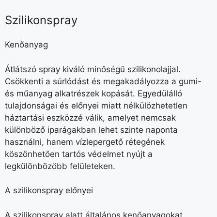
Szilikonspray
Kenőanyag
Átlátszó spray kiváló minőségű szilikonolajjal.
Csökkenti a súrlódást és megakadályozza a gumi-
és műanyag alkatrészek kopását. Egyedülálló
tulajdonságai és előnyei miatt nélkülözhetetlen
háztartási eszközzé válik, amelyet nemcsak
különböző iparágakban lehet szinte naponta
használni, hanem vízlepergető rétegének
köszönhetően tartós védelmet nyújt a
legkülönbözőbb felületeken.
A szilikonspray előnyei
A szilikonspray alatt általános kenőanyagokat