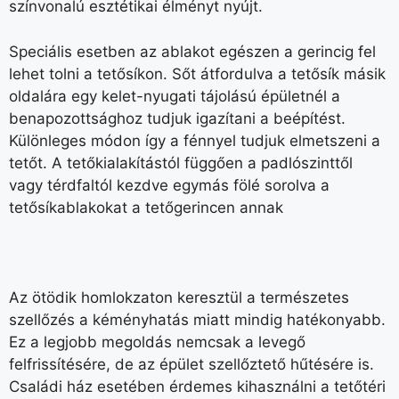
színvonalú esztétikai élményt nyújt.
Speciális esetben az ablakot egészen a gerincig fel
lehet tolni a tetősíkon. Sőt átfordulva a tetősík másik
oldalára egy kelet-nyugati tájolású épületnél a
benapozottsághoz tudjuk igazítani a beépítést.
Különleges módon így a fénnyel tudjuk elmetszeni a
tetőt. A tetőkialakítástól függően a padlószinttől
vagy térdfaltól kezdve egymás fölé sorolva a
tetősíkablakokat a tetőgerincen annak
Az ötödik homlokzaton keresztül a természetes
szellőzés a kéményhatás miatt mindig hatékonyabb.
Ez a legjobb megoldás nemcsak a levegő
felfrissítésére, de az épület szellőztető hűtésére is.
Családi ház esetében érdemes kihasználni a tetőtéri