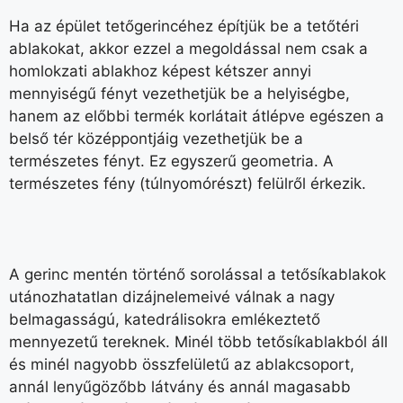
Ha az épület tetőgerincéhez építjük be a tetőtéri
ablakokat, akkor ezzel a megoldással nem csak a
homlokzati ablakhoz képest kétszer annyi
mennyiségű fényt vezethetjük be a helyiségbe,
hanem az előbbi termék korlátait átlépve egészen a
belső tér középpontjáig vezethetjük be a
természetes fényt. Ez egyszerű geometria. A
természetes fény (túlnyomórészt) felülről érkezik.
A gerinc mentén történő sorolással a tetősíkablakok
utánozhatatlan dizájnelemeivé válnak a nagy
belmagasságú, katedrálisokra emlékeztető
mennyezetű tereknek. Minél több tetősíkablakból áll
és minél nagyobb összfelületű az ablakcsoport,
annál lenyűgözőbb látvány és annál magasabb