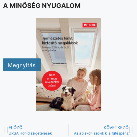
A MINŐSÉG NYUGALOM
ELŐZŐ
KÖVETKEZŐ
URSA Hőhíd szigetelések
Az ablakon szökik ki a fűtéspénz