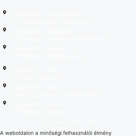
Tüzépker Kft. - Dunaharaszti
2330 Dunaharaszti, Némedi út 65.
Tüzépker Kft. - Budapest
1153 Budapest, Pázmány Péter utca 9-27.
Tüzépker Kft. - Dabas
2370 Dabas, Pusztatemplom út 1.
Tüzépker Kft. - Érd
2030 Érd, Sárd utca 32.
Tüzépker Kft. - Gyál
2360 Gyál, Szondi utca (MÁV mellett)
Tüzépker Kft. - Adony
2457 Adony, Duna sor 2.
© Tüzépker Kft. 1991-2025.
A weboldalon a minőségi felhasználói élmény