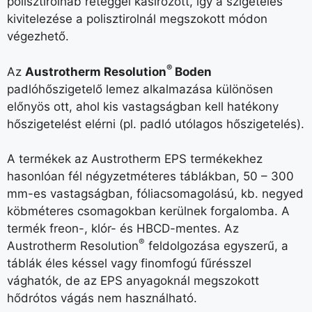
polisztirolhab réteggel kasírozott, így a szigetelés
kivitelezése a polisztirolnál megszokott módon
végezhető.
®
Az
Austrotherm Resolution
Boden
padlóhőszigetelő lemez alkalmazása különösen
előnyös ott, ahol kis vastagságban kell hatékony
hőszigetelést elérni (pl. padló utólagos hőszigetelés).
A termékek az Austrotherm EPS termékekhez
hasonlóan fél négyzetméteres táblákban, 50 – 300
mm-es vastagságban, fóliacsomagolású, kb. negyed
köbméteres csomagokban kerülnek forgalomba. A
termék freon-, klór- és HBCD-mentes. Az
®
Austrotherm Resolution
feldolgozása egyszerű, a
táblák éles késsel vagy finomfogú fűrésszel
vághatók, de az EPS anyagoknál megszokott
hődrótos vágás nem használható.