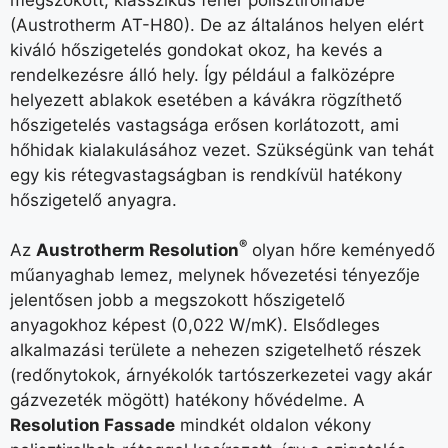
(Austrotherm AT-H80). De az általános helyen elért
kiváló hőszigetelés gondokat okoz, ha kevés a
rendelkezésre álló hely. Így például a falközépre
helyezett ablakok esetében a kávákra rögzíthető
hőszigetelés vastagsága erősen korlátozott, ami
hőhidak kialakulásához vezet. Szükségünk van tehát
egy kis rétegvastagságban is rendkívül hatékony
hőszigetelő anyagra.
®
Az
Austrotherm Resolution
olyan hőre keményedő
műanyaghab lemez, melynek hővezetési tényezője
jelentősen jobb a megszokott hőszigetelő
anyagokhoz képest (0,022 W/mK). Elsődleges
alkalmazási területe a nehezen szigetelhető részek
(redőnytokok, árnyékolók tartószerkezetei vagy akár
gázvezeték mögött) hatékony hővédelme. A
Resolution Fassade
mindkét oldalon vékony