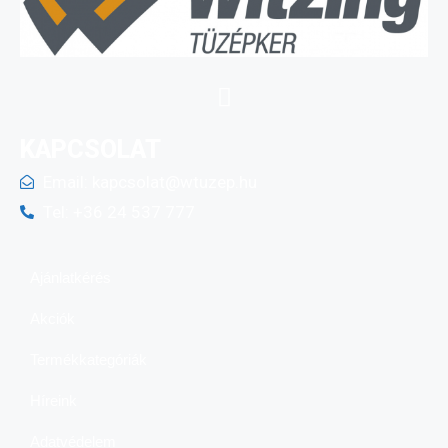
KAPCSOLAT
Email:
kapcsolat@wtuzep.hu
Tel: +36 24 537 777
Ajánlatkérés
Akciók
Termékkategóriák
Híreink
Adatvédelem