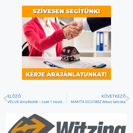
ELŐZŐ
KÖVETKEZŐ
VELUX árnyékolók – csak 1 mozdulat
MAKITA DCU180Z Akkus talicska