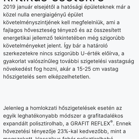
2019 január elsejétől a hatósági épületeknek már a
közel nulla energiaigényű épület
követelményszintjének kell megfelelniük, ami a
fajlagos hőveszteség tényező és az összesített
energetikai jellemző tekintetében még szigorúbb
követelményeket jelent. Így bár a határoló
szerkezetekre nincs szigorúbb U-érték előírva, a
gyakorlat valószínűleg további szigetelési vastagság
növekedést fog hozni, akár a 15-25 cm vastag
hőszigetelés sem elképzelhetetlen.
Jelenleg a homlokzati hőszigetelések esetén az
egyik leghatékonyabb módszer a grafitadalékos
®
expandált polisztirolhab, a GRAFIT REFLEX
. Ennek
hővezetési tényezője 23%-kal kedvezőbb, mint a
megszokott, klasszikus fehér polisztirolhabé