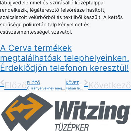
lábujjvédelemmel és szúrásálló középtalppal
rendelkezik, légáteresztő felsőrésze hasított,
szálcsiszolt velúrbőrből és textilből készült. A kettős
sűrűségű poliuretán talp kényelmet és
csúszásmentességet szavatol.
A Cerva termékek
megtalálhatóak telephelyeinken.
Érdeklődjön telefonon keresztül!
Előző
Következő
ELŐZŐ
KÖVETKEZŐ
Új irányelveknek megfelelő lépcsőfeljáró profil
Fában lévő hibák javítása a Pattex Repair Express ragasztóval