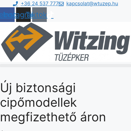
Kilépés
+36 24 537 777
kapcsolat@wtuzep.hu
a
ebook
Instagram
Tiktok
tartalomba
Új biztonsági
cipőmodellek
megfizethető áron