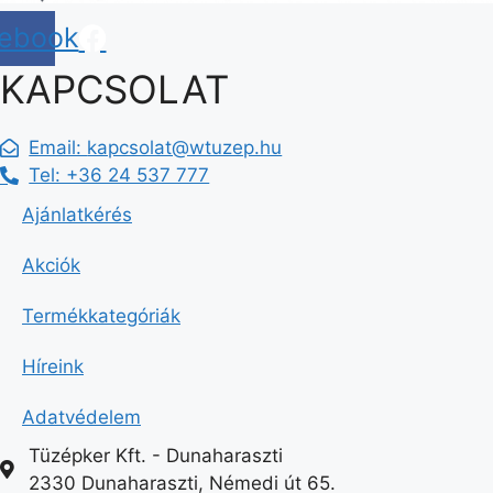
ebook
KAPCSOLAT
Email:
kapcsolat@wtuzep.hu
Tel: +36 24 537 777
Ajánlatkérés
Akciók
Termékkategóriák
Híreink
Adatvédelem
Tüzépker Kft. - Dunaharaszti
2330 Dunaharaszti, Némedi út 65.