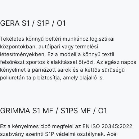
GERA S1 / S1P / O1
Tökéletes könnyű beltéri munkához logisztikai
központokban, autóipari vagy termelési
létesítményekben. Ez a modell a könnyű textil
felsőrészt sportos kialakítással ötvözi. Az egész napos
kényelmet a párnázott sarok és a kettős sűrűségű
poliuretán talp biztosítja, amely olajálló is.
GRIMMA S1 MF / S1PS MF / O1
Ez a kényelmes cipő megfelel az EN ISO 20345:2022
szabvány szerinti S1P védelmi osztálynak. Acél