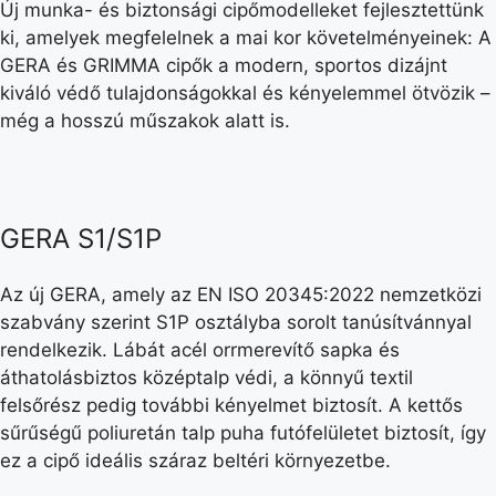
Új munka- és biztonsági cipőmodelleket fejlesztettünk
ki, amelyek megfelelnek a mai kor követelményeinek: A
GERA és GRIMMA cipők a modern, sportos dizájnt
kiváló védő tulajdonságokkal és kényelemmel ötvözik –
még a hosszú műszakok alatt is.
GERA S1/S1P
Az új GERA, amely az EN ISO 20345:2022 nemzetközi
szabvány szerint S1P osztályba sorolt tanúsítvánnyal
rendelkezik. Lábát acél orrmerevítő sapka és
áthatolásbiztos középtalp védi, a könnyű textil
felsőrész pedig további kényelmet biztosít. A kettős
sűrűségű poliuretán talp puha futófelületet biztosít, így
ez a cipő ideális száraz beltéri környezetbe.