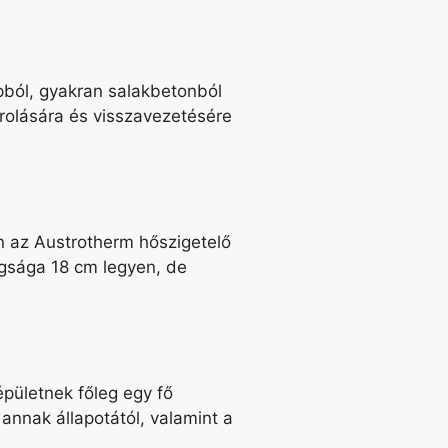
pból, gyakran salakbetonból
árolására és visszavezetésére
n az Austrotherm hőszigetelő
agsága 18 cm legyen, de
 épületnek főleg egy fő
 annak állapotától, valamint a