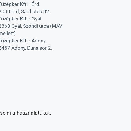
Tüzépker Kft. - Érd
2030 Érd, Sárd utca 32.
Tüzépker Kft. - Gyál
2360 Gyál, Szondi utca (MÁV
mellett)
Tüzépker Kft. - Adony
2457 Adony, Duna sor 2.
solni a használatukat.