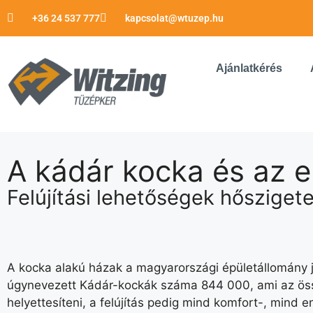
+36 24 537 777
kapcsolat@wtuzep.hu
Ajánlatkérés
A kádár kocka és az 
Felújítási lehetőségek hőszigete
A kocka alakú házak a magyarországi épületállomány j
úgynevezett Kádár-kockák száma 844 000, ami az össz
helyettesíteni, a felújítás pedig mind komfort-, mind