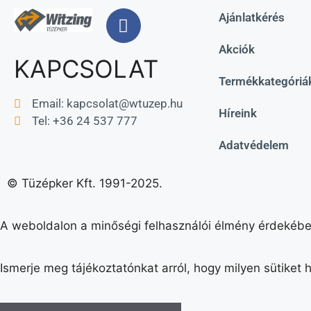
Ajánlatkérés
Akciók
KAPCSOLAT
Termékkategóriá
Email:
kapcsolat@wtuzep.hu
Híreink
Tel: +36 24 537 777
Adatvédelem
© Tüzépker Kft. 1991-2025.
A weboldalon a minőségi felhasználói élmény érdekébe
Ismerje meg tájékoztatónkat arról, hogy milyen sütiket