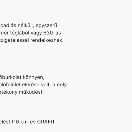
padlás nélküli, egyszerű
tömör téglából vagy B30-as
szigeteléssel rendelkeznek.
hőburkolat könnyen,
lófelület elérése volt, amely
hatékony működést.
etelést (16 cm-es GRAFIT