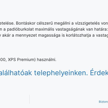
telése. Bontáskor célszerű megállni a vízszigetelés vo
 a padlóburkolat maximális vastagságának van határa: 
y akár a mennyezet magassága is korlátozhatja a vastag
100, XPS Premium) használni.
álhatóak telephelyeinken. Érdek
Bizton