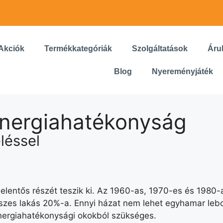
Akciók
Termékkategóriák
Szolgáltatások
Áru
Blog
Nyereményjáték
energiahatékonyság
léssel
elentős részét teszik ki. Az 1960-as, 1970-es és 1980-
es lakás 20%-a. Ennyi házat nem lehet egyhamar lebon
 energiahatékonysági okokból szükséges.