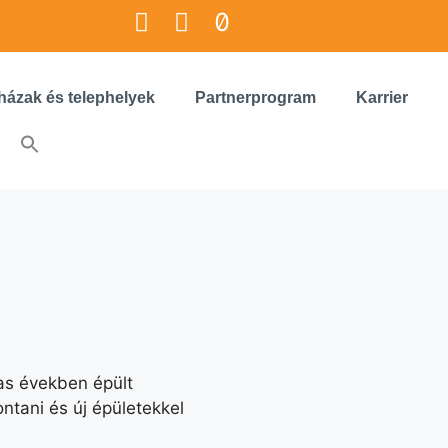
házak és telephelyek
Partnerprogram
Karrier
as években épült
tani és új épületekkel