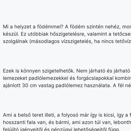
Mi a helyzet a födémmel? A födém szintén nehéz, mono
készül. Ez utóbbiak hőszigetelésre, valamint a tetőcs
szolgálnak (másodlagos vízszigetelés, ha nincs tetővíz
Ezek is könnyen szigetelhetők. Nem járható és járhat
lemezeket padlólemezekkel és forgácslapokkal kombiná
ajánlott 30 cm vastag padlólemez használata. A fél n
Ami a belső teret illeti, a folyosó már így is kicsi, íg
hosszanti fala van, és bármi, ami azon túl van, lebont
felújító igényeitől és pénzügyi lehetőségeitől függ.