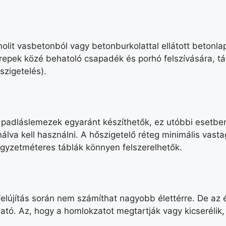
lit vasbetonból vagy betonburkolattal ellátott betonla
erepek közé behatoló csapadék és porhó felszívására, t
szigetelés).
ó padláslemezek egyaránt készíthetők, ez utóbbi esetbe
lva kell használni. A hőszigetelő réteg minimális vast
égyzetméteres táblák könnyen felszerelhetők.
y a felújítás során nem számíthat nagyobb élettérre. De az
ható. Az, hogy a homlokzatot megtartják vagy kicserélik,