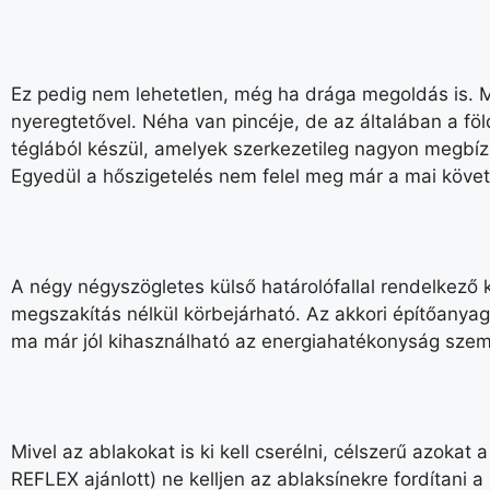
Ez pedig nem lehetetlen, még ha drága megoldás is. Ma
nyeregtetővel. Néha van pincéje, de az általában a föl
téglából készül, amelyek szerkezetileg nagyon megbíz
Egyedül a hőszigetelés nem felel meg már a mai köve
A négy négyszögletes külső határolófallal rendelkező k
megszakítás nélkül körbejárható. Az akkori építőanyag-
ma már jól kihasználható az energiahatékonyság szemp
Mivel az ablakokat is ki kell cserélni, célszerű azokat
REFLEX ajánlott) ne kelljen az ablaksínekre fordítani 