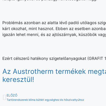
Problémás azonban az alatta lévő padló utólagos szige
kárt okozhat, mint hasznot. Ebben az esetben azonban
igazán lehet menni, és az ajtószárnyak, küszöbök vag
Ezért célszerű hatékony szigetelőanyagokat (GRAFIT 
Az Austrotherm termékek megtal
keresztül!
ELŐZŐ
Tartórendszerek klíma kültéri egységhez és hőszivattyúhoz