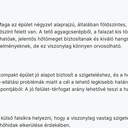
ga az épület négyzet alaprajzú, általában földszintes, 
dszint felett van. A tető agyagcserépből, a falazat kis 
hatóak, jelentős hőtömeget biztosítanak és kiváló hang
telményeknek, de ez viszonylag könnyen orvosolható.
ompakt épület jó alapot biztosít a szigeteléshez, és a 
ellátási problémák miatt a cél a lehető legkisebb határo
ontjából: A jó felület-térfogat arány lehetővé teszi a 
 a külső falsíkra helyezni, hogy a viszonylag vastag szig
a hőhidak elkerülése érdekében.