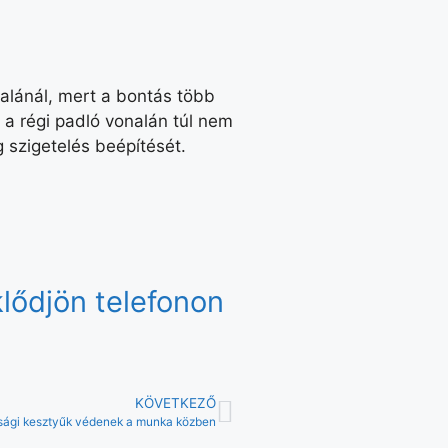
nalánál, mert a bontás több
a régi padló vonalán túl nem
 szigetelés beépítését.
lődjön telefonon
KÖVETKEZŐ
sági kesztyűk védenek a munka közben