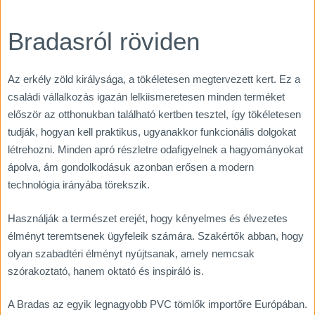
Bradasról röviden
Az erkély zöld királysága, a tökéletesen megtervezett kert. Ez a
családi vállalkozás igazán lelkiismeretesen minden terméket
először az otthonukban található kertben tesztel, így tökéletesen
tudják, hogyan kell praktikus, ugyanakkor funkcionális dolgokat
létrehozni. Minden apró részletre odafigyelnek a hagyományokat
ápolva, ám gondolkodásuk azonban erősen a modern
technológia irányába törekszik.
Használják a természet erejét, hogy kényelmes és élvezetes
élményt teremtsenek ügyfeleik számára. Szakértők abban, hogy
olyan szabadtéri élményt nyújtsanak, amely nemcsak
szórakoztató, hanem oktató és inspiráló is.
A Bradas az egyik legnagyobb PVC tömlők importőre Európában.