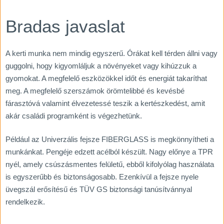
Bradas javaslat
A kerti munka nem mindig egyszerű. Órákat kell térden állni vagy
guggolni, hogy kigyomláljuk a növényeket vagy kihúzzuk a
gyomokat. A megfelelő eszközökkel időt és energiát takaríthat
meg. A megfelelő szerszámok örömtelibbé és kevésbé
fárasztóvá valamint élvezetessé teszik a kertészkedést, amit
akár családi programként is végezhetünk.
Például az Univerzális fejsze FIBERGLASS is megkönnyítheti a
munkánkat. Pengéje edzett acélból készült. Nagy előnye a TPR
nyél, amely csúszásmentes felületű, ebből kifolyólag használata
is egyszerűbb és biztonságosabb. Ezenkívül a fejsze nyele
üvegszál erősítésű és TÜV GS biztonsági tanúsítvánnyal
rendelkezik.