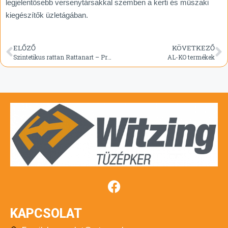
legjelentősebb versenytársakkal szemben a kerti és műszaki
kiegészítők üzletágában.
ELŐZŐ
KÖVETKEZŐ
Szintetikus rattan Rattanart – Progresja
AL-KO termékek
KAPCSOLAT