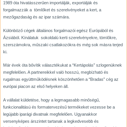
1989 óta hivatásszerűen importálják, exportálják és
forgalmazzák a tömlőket és szerelvényeket a kert, a
mezőgazdaság és az ipar számára.
Különböző cégek általános forgalmazói egész Európából és
Ázsiából. Kínálatuk sokoldalú kerti szerelvényekre, tömlőkre,
szerszámokra, műszaki csatlakozókra és még sok másra terjed
ki.
Már évek óta bővítik választékukat a “Kertápolás” szlogenüknek
megfelelően. A partnereikkel való hosszú, megbízható és
rugalmas együttműködésnek köszönhetően a “Bradas” cég az
európai piacon az első helyeken áll.
A vállalat küldetése, hogy a legmagasabb minőségű,
funkcionalitású és formatervezésű termékeket vezesse be a
legújabb iparági divatnak megfelelően. Ugyanakkor
versenyképes árszintet tartanak a legkedvesebb és