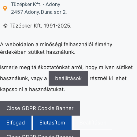
Tüzépker Kft. - Adony
2457 Adony, Duna sor 2.
© Tüzépker Kft. 1991-2025.
A weboldalon a minőségi felhasználói élmény
érdekében sütiket használunk.
Ismerje meg tájékoztatónkat arról, hogy milyen sütiket
használunk, vagy a
beállítások
résznél ki lehet
kapcsolni a használatukat.
Close GDPR Cookie Banner
Elfogad
Elutasítom
Beállítások
Close GDPR Cookie Banner