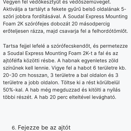
Vegyen fel védőkesztyűt és védőszemüveget.
Aktiválja a tartályt a fekete gyűrű belső oldalának 5-
szöri jobbra fordításával. A Soudal Express Mounting
Foam 2K szórófejes dobozát 20 másodpercig
erőteljesen rázza, majd csavarja fel a felhordótömlőt.
Tartsa fejjel lefelé a szórófecskendőt, és permetezze
a Soudal Express Mounting Foam 2K-t a fal és az
ajtófélfa közötti résbe. A habnak egyenletes zöld
színűnek kell lennie. Vigye fel a habot 6 területre kb.
20-30 cm hosszan, 3 területre a bal oldalon és 3
területre a jobb oldalon. Töltse ki a rést körülbelül
50%-kal. A hab még megduzzad és kitölti a nyílás
többi részét. A hab 20 perc elteltével levágható.
Fejezze be az ajtót