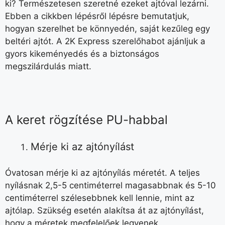
ki? Természetesen szeretné ezeket ajtóval lezárni.
Ebben a cikkben lépésről lépésre bemutatjuk,
hogyan szerelhet be könnyedén, saját kezűleg egy
beltéri ajtót. A 2K Express szerelőhabot ajánljuk a
gyors kikeményedés és a biztonságos
megszilárdulás miatt.
A keret rögzítése PU-habbal
Mérje ki az ajtónyílást
Óvatosan mérje ki az ajtónyílás méretét. A teljes
nyílásnak 2,5-5 centiméterrel magasabbnak és 5-10
centiméterrel szélesebbnek kell lennie, mint az
ajtólap. Szükség esetén alakítsa át az ajtónyílást,
hogy a méretek megfelelőek legyenek.