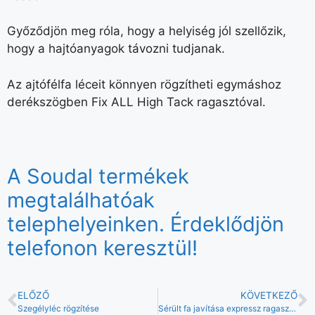
Győződjön meg róla, hogy a helyiség jól szellőzik,
hogy a hajtóanyagok távozni tudjanak.
Az ajtófélfa léceit könnyen rögzítheti egymáshoz
derékszögben Fix ALL High Tack ragasztóval.
A Soudal termékek
megtalálhatóak
telephelyeinken. Érdeklődjön
telefonon keresztül!
ELŐZŐ
KÖVETKEZŐ
Szegélyléc rögzítése
Sérült fa javítása expressz ragasztóval