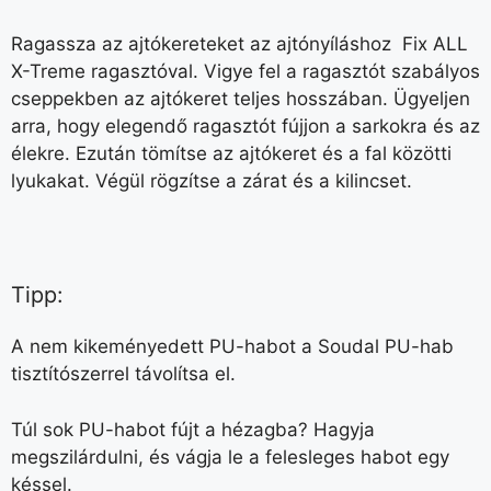
Ragassza az ajtókereteket az ajtónyíláshoz Fix ALL
X-Treme ragasztóval. Vigye fel a ragasztót szabályos
cseppekben az ajtókeret teljes hosszában. Ügyeljen
arra, hogy elegendő ragasztót fújjon a sarkokra és az
élekre. Ezután tömítse az ajtókeret és a fal közötti
lyukakat. Végül rögzítse a zárat és a kilincset.
Tipp:
A nem kikeményedett PU-habot a Soudal PU-hab
tisztítószerrel távolítsa el.
Túl sok PU-habot fújt a hézagba? Hagyja
megszilárdulni, és vágja le a felesleges habot egy
késsel.