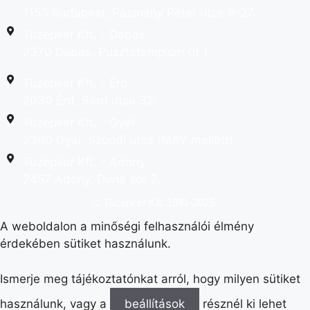
1153 Budapest, Pázmány Péter utca 9-27.
Tüzépker Kft. - Dabas
2370 Dabas, Pusztatemplom út 1.
Tüzépker Kft. - Érd
2030 Érd, Sárd utca 32.
Tüzépker Kft. - Gyál
2360 Gyál, Szondi utca (MÁV mellett)
Tüzépker Kft. - Adony
2457 Adony, Duna sor 2.
© Tüzépker Kft. 1991-2025.
A weboldalon a minőségi felhasználói élmény
érdekében sütiket használunk.
Ismerje meg tájékoztatónkat arról, hogy milyen sütiket
használunk, vagy a
beállítások
résznél ki lehet