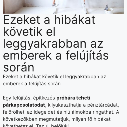
Ezeket a hibákat
követik el
leggyakrabban az
emberek a felújítás
során
Ezeket a hibákat követik el leggyakrabban az
emberek a felújítás során
Egy felújítás, építkezés
próbára teheti
párkapcsolatodat
, kilyukaszthatja a pénztárcádat,
felőrölheti az idegeidet és hiú álmokba ringathat. A
következőkben megmutatjuk, milyen fő hibákat
követhetsz el. Tanulj belőlük!