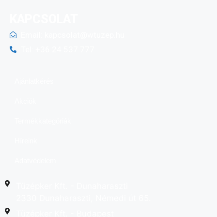
KAPCSOLAT
Email:
kapcsolat@wtuzep.hu
Tel: +36 24 537 777
Ajánlatkérés
Akciók
Termékkategóriák
Híreink
Adatvédelem
Tüzépker Kft. - Dunaharaszti
2330 Dunaharaszti, Némedi út 65.
Tüzépker Kft. - Budapest