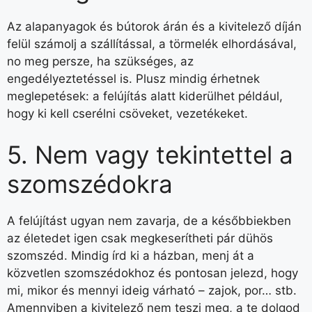
Az alapanyagok és bútorok árán és a kivitelező díján
felül számolj a szállítással, a törmelék elhordásával,
no meg persze, ha szükséges, az
engedélyeztetéssel is. Plusz mindig érhetnek
meglepetések: a felújítás alatt kiderülhet például,
hogy ki kell cserélni csöveket, vezetékeket.
5. Nem vagy tekintettel a
szomszédokra
A felújítást ugyan nem zavarja, de a későbbiekben
az életedet igen csak megkeserítheti pár dühös
szomszéd. Mindig írd ki a házban, menj át a
közvetlen szomszédokhoz és pontosan jelezd, hogy
mi, mikor és mennyi ideig várható – zajok, por… stb.
Amennyiben a kivitelező nem teszi meg, a te dolgod