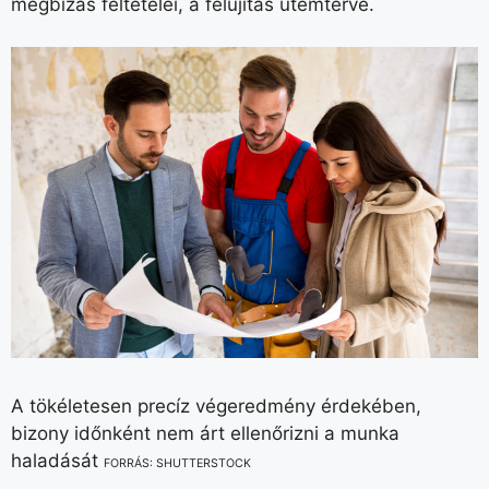
megbízás feltételei, a felújítás ütemterve.
A tökéletesen precíz végeredmény érdekében,
bizony időnként nem árt ellenőrizni a munka
haladását
FORRÁS: SHUTTERSTOCK