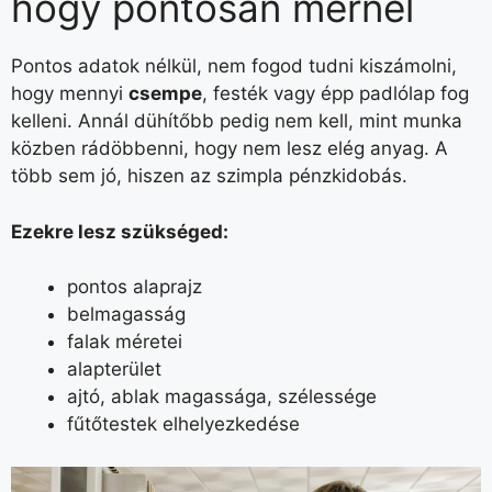
hogy pontosan mérnél
Pontos adatok nélkül, nem fogod tudni kiszámolni,
hogy mennyi
csempe
, festék vagy épp padlólap fog
kelleni. Annál dühítőbb pedig nem kell, mint munka
közben rádöbbenni, hogy nem lesz elég anyag. A
több sem jó, hiszen az szimpla pénzkidobás.
Ezekre lesz szükséged:
pontos alaprajz
belmagasság
falak méretei
alapterület
ajtó, ablak magassága, szélessége
fűtőtestek elhelyezkedése