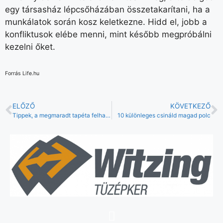
egy társasház lépcsőházában összetakarítani, ha a
munkálatok során kosz keletkezne. Hidd el, jobb a
konfliktusok elébe menni, mint később megpróbálni
kezelni őket.
Forrás Life.hu
ELŐZŐ
KÖVETKEZŐ
Tippek, a megmaradt tapéta felhasználásról
10 különleges csináld magad polc