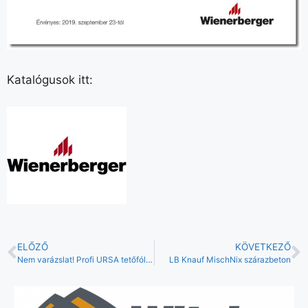
Katalógusok itt:
ELŐZŐ
KÖVETKEZŐ
Nem varázslat! Profi URSA tetőfóliák
LB Knauf MischNix szárazbeton