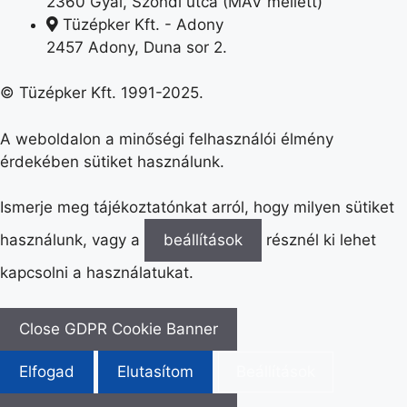
2360 Gyál, Szondi utca (MÁV mellett)
Tüzépker Kft. - Adony
2457 Adony, Duna sor 2.
© Tüzépker Kft. 1991-2025.
A weboldalon a minőségi felhasználói élmény
érdekében sütiket használunk.
Ismerje meg tájékoztatónkat arról, hogy milyen sütiket
használunk, vagy a
beállítások
résznél ki lehet
kapcsolni a használatukat.
Close GDPR Cookie Banner
Elfogad
Elutasítom
Beállítások