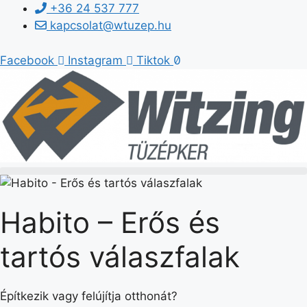
Kilépés
+36 24 537 777
a
kapcsolat@wtuzep.hu
tartalomba
Facebook
Instagram
Tiktok
Habito – Erős és
tartós válaszfalak
Építkezik vagy felújítja otthonát?