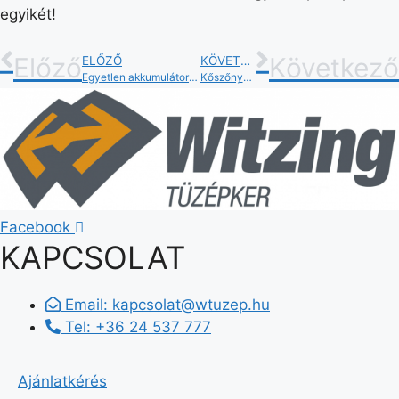
egyikét!
Előző
Következő
ELŐZŐ
KÖVETKEZŐ
Egyetlen akkumulátor minden kerti géphez – AL-KO
Kőszőnyeg alkalmazása kül- és beltérben
Facebook
KAPCSOLAT
Email:
kapcsolat@wtuzep.hu
Tel: +36 24 537 777
Ajánlatkérés