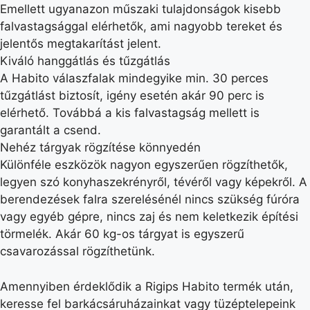
Emellett ugyanazon műszaki tulajdonságok kisebb
falvastagsággal elérhetők, ami nagyobb tereket és
jelentős megtakarítást jelent.
Kiváló hanggátlás és tűzgátlás
A Habito válaszfalak mindegyike min. 30 perces
tűzgátlást biztosít, igény esetén akár 90 perc is
elérhető. Továbbá a kis falvastagság mellett is
garantált a csend.
Nehéz tárgyak rögzítése könnyedén
Különféle eszközök nagyon egyszerűen rögzíthetők,
legyen szó konyhaszekrényről, tévéről vagy képekről. A
berendezések falra szerelésénél nincs szükség fúróra
vagy egyéb gépre, nincs zaj és nem keletkezik építési
törmelék. Akár 60 kg-os tárgyat is egyszerű
csavarozással rögzíthetünk.
Amennyiben érdeklődik a Rigips Habito termék után,
keresse fel barkácsáruházainkat vagy tüzéptelepeink