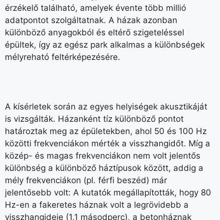
érzékelő található, amelyek évente több millió
adatpontot szolgáltatnak. A házak azonban
különböző anyagokból és eltérő szigeteléssel
épültek, így az egész park alkalmas a különbségek
mélyreható feltérképezésére.
A kísérletek során az egyes helyiségek akusztikáját
is vizsgálták. Házanként tíz különböző pontot
határoztak meg az épületekben, ahol 50 és 100 Hz
közötti frekvenciákon mérték a visszhangidőt. Míg a
közép- és magas frekvenciákon nem volt jelentős
különbség a különböző háztípusok között, addig a
mély frekvenciákon (pl. férfi beszéd) már
jelentősebb volt: A kutatók megállapították, hogy 80
Hz-en a fakeretes háznak volt a legrövidebb a
visszhangideje (1,1 másodperc), a betonháznak