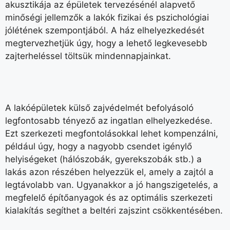
akusztikája az épületek tervezésénél alapvető
minőségi jellemzők a lakók fizikai és pszichológiai
jólétének szempontjából. A ház elhelyezkedését
megtervezhetjük úgy, hogy a lehető legkevesebb
zajterheléssel töltsük mindennapjainkat.
A lakóépületek külső zajvédelmét befolyásoló
legfontosabb tényező az ingatlan elhelyezkedése.
Ezt szerkezeti megfontolásokkal lehet kompenzálni,
például úgy, hogy a nagyobb csendet igénylő
helyiségeket (hálószobák, gyerekszobák stb.) a
lakás azon részében helyezzük el, amely a zajtól a
legtávolabb van. Ugyanakkor a jó hangszigetelés, a
megfelelő építőanyagok és az optimális szerkezeti
kialakítás segíthet a beltéri zajszint csökkentésében.