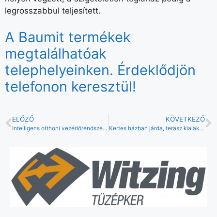
legrosszabbul teljesített.
A Baumit termékek
megtalálhatóak
telephelyeinken. Érdeklődjön
telefonon keresztül!
ELŐZŐ
KÖVETKEZŐ
Intelligens otthoni vezérlőrendszer – Velux Touch
Kertes házban járda, terasz kialakítása