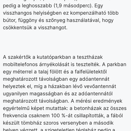
pedig a leghosszabb (1,9 másodperc). Egy
visszhangos helyiségben ez kompenzálható több
bútor, függöny és szőnyeg használatával, hogy
csökkentsük a visszhangot.
A szakértők a kutatóparkban a tesztházak
mobiltelefonos árnyékolását is tesztelték. A parkban
egy méterrel a talaj fölött és a falfelületektől
meghatározott távolságban egy adóantennát
helyeztek el, míg a házakban lévő vevőantennát
ugyanilyen magasságban és az adóantennától
meghatározott távolságban. A mérési eredmények
egyértelmű képet mutattak: a betonházak az összes
frekvencia csaknem 100 %-át csillapították, a fából
készült tömbház szoros versenyben a második
helyen végzett, a szigeteletlen téglaház pedig a