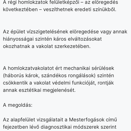
A régi homlokzatok felületképzői – az elöregedés
következtében – veszíthetnek eredeti színükből.
Az épület vízszigetelésének elöregedése vagy annak
hiányosságai szintén káros elváltozásokat
okozhatnak a vakolat szerkezetében.
A homlokzatvakolatot ért mechanikai sérülések
(háborús károk, szándékos rongálások) szintén
csökkentik a vakolat védelmi funkcióját, rontják
annak esztétikai megjelenését.
A megoldás:
Az alapfelület vizsgálatait a Mesterfogások című
fejezetben lévő diagnosztikai módszerek szerint