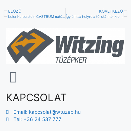
ELŐZŐ
KÖVETKEZŐ
Leier Kaiserstein CASTRUM natúr térkő
Így állítsa helyre a tél után tönkrement gyepet
KAPCSOLAT
Email:
kapcsolat@wtuzep.hu
Tel: +36 24 537 777