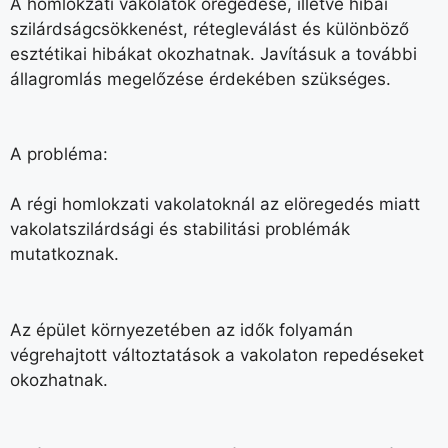
A homlokzati vakolatok öregedése, illetve hibái
szilárdságcsökkenést, rétegleválást és különböző
esztétikai hibákat okozhatnak. Javításuk a további
állagromlás megelőzése érdekében szükséges.
A probléma:
A régi homlokzati vakolatoknál az elöregedés miatt
vakolatszilárdsági és stabilitási problémák
mutatkoznak.
Az épület környezetében az idők folyamán
végrehajtott változtatások a vakolaton repedéseket
okozhatnak.