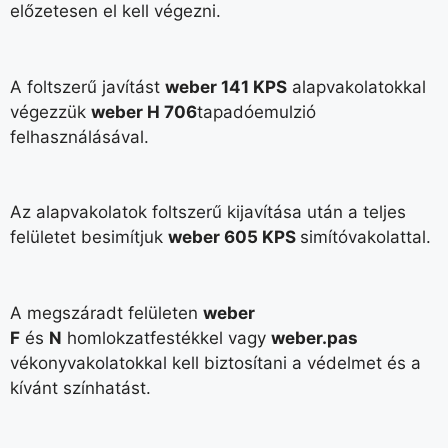
előzetesen el kell végezni.
A foltszerű javítást
weber 141 KPS
alapvakolatokkal
végezzük
weber H 706
tapadóemulzió
felhasználásával.
Az alapvakolatok foltszerű kijavítása után a teljes
felületet besimítjuk
weber 605 KPS
simítóvakolattal.
A megszáradt felületen
weber
F
és
N
homlokzatfestékkel vagy
weber.pas
vékonyvakolatokkal kell biztosítani a védelmet és a
kívánt színhatást.