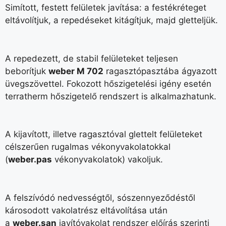
Simított, festett felületek javítása: a festékréteget
eltávolítjuk, a repedéseket kitágítjuk, majd gletteljük.
A repedezett, de stabil felületeket teljesen
beborítjuk
weber M 702
ragasztópasztába ágyazott
üvegszövettel. Fokozott hőszigetelési igény esetén
terratherm hőszigetelő rendszert is alkalmazhatunk.
A kijavított, illetve ragasztóval glettelt felületeket
célszerűen rugalmas vékonyvakolatokkal
(
weber.pas
vékonyvakolatok) vakoljuk.
A felszívódó nedvességtől, sószennyeződéstől
károsodott vakolatrész eltávolítása után
a
weber.san
javítóvakolat rendszer előírás szerinti