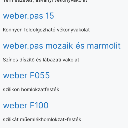
weber.pas 15
Könnyen feldolgozható vékonyvakolat
weber.pas mozaik és marmolit
Színes díszítő és lábazati vakolat
weber F055
szilikon homlokzatfesték
weber F100
szilikát műemlékhomlokzat-festék