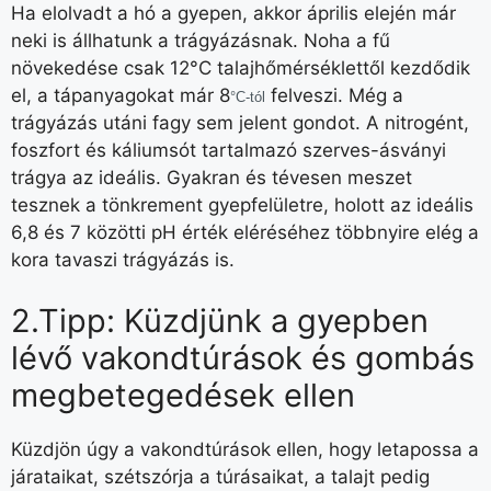
Ha elolvadt a hó a gyepen, akkor április elején már
neki is állhatunk a trágyázásnak. Noha a fű
növekedése csak 12°C talajhőmérséklettől kezdődik
el, a tápanyagokat már 8
felveszi. Még a
°C-tól
trágyázás utáni fagy sem jelent gondot. A nitrogént,
foszfort és káliumsót tartalmazó szerves-ásványi
trágya az ideális. Gyakran és tévesen meszet
tesznek a tönkrement gyepfelületre, holott az ideális
6,8 és 7 közötti pH érték eléréséhez többnyire elég a
kora tavaszi trágyázás is.
2.Tipp: Küzdjünk a gyepben
lévő vakondtúrások és gombás
megbetegedések ellen
Küzdjön úgy a vakondtúrások ellen, hogy letapossa a
járataikat, szétszórja a túrásaikat, a talajt pedig