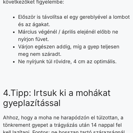
következőket figyelembe:
Először is távolítsa el egy gereblyével a lombot
és az ágakat.
Március végénél / április elejénél előbb ne
nyírjon füvet.
Várjon egészen addig, míg a gyep teljesen
meg nem száradt.
Ne nyírjunk túl rövidre, 4 cm az optimális.
4.Tipp: Irtsuk ki a mohákat
gyeplazítással
Ahhoz, hogy a moha ne harapódzón el túlzottan, a
tönkrement gyepet a trágyázás után 14 nappal fel
kell lazítani. Fontos: ne hosszan tartó szárazságnál