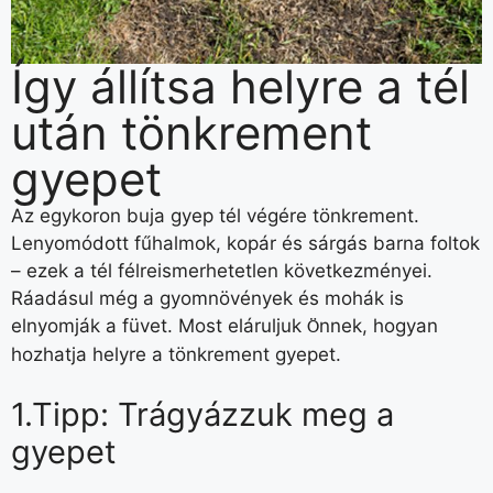
Így állítsa helyre a tél
után tönkrement
gyepet
Az egykoron buja gyep tél végére tönkrement.
Lenyomódott fűhalmok, kopár és sárgás barna foltok
– ezek a tél félreismerhetetlen következményei.
Ráadásul még a gyomnövények és mohák is
elnyomják a füvet. Most eláruljuk
nnek, hogyan
Ö
hozhatja helyre a tönkrement gyepet.
1.Tipp: Trágyázzuk meg a
gyepet