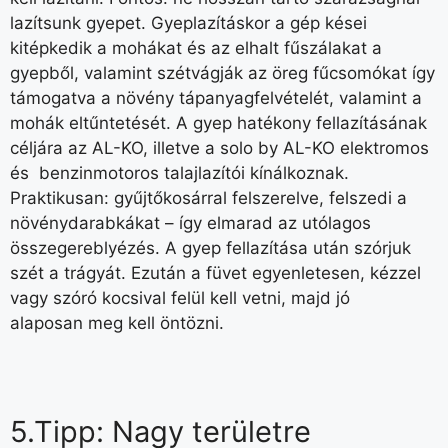
lazítsunk gyepet. Gyeplazításkor a gép kései
kitépkedik a mohákat és az elhalt fűszálakat a
gyepből, valamint szétvágják az öreg fűcsomókat így
támogatva a növény tápanyagfelvételét, valamint a
mohák eltűntetését. A gyep hatékony fellazításának
céljára az AL-KO, illetve a solo by AL-KO elektromos
és benzinmotoros talajlazítói kínálkoznak.
Praktikusan: gyűjtőkosárral felszerelve, felszedi a
növénydarabkákat – így elmarad az utólagos
összegereblyézés. A gyep fellazítása után szórjuk
szét a trágyát. Ezután a füvet egyenletesen, kézzel
vagy szóró kocsival felül kell vetni, majd jó
alaposan meg kell öntözni.
5.Tipp: Nagy területre