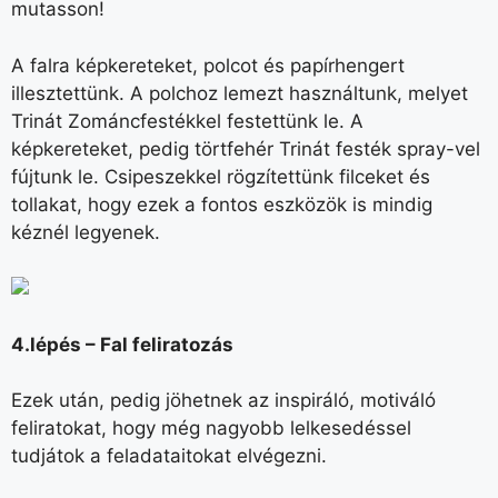
mutasson!
A falra képkereteket, polcot és papírhengert
illesztettünk. A polchoz lemezt használtunk, melyet
Trinát Zománcfestékkel festettünk le. A
képkereteket, pedig törtfehér Trinát festék spray-vel
fújtunk le. Csipeszekkel rögzítettünk filceket és
tollakat, hogy ezek a fontos eszközök is mindig
kéznél legyenek.
4.lépés – Fal feliratozás
Ezek után, pedig jöhetnek az inspiráló, motiváló
feliratokat, hogy még nagyobb lelkesedéssel
tudjátok a feladataitokat elvégezni.