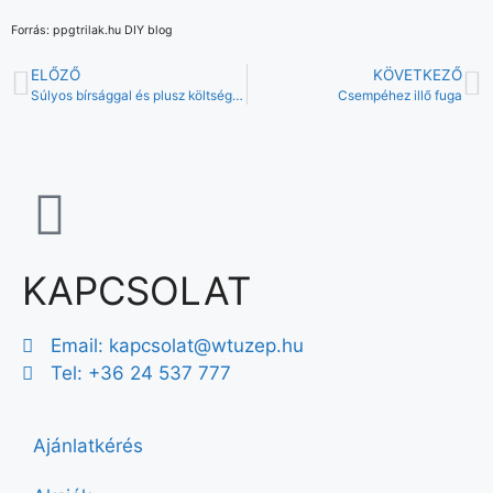
Forrás: ppgtrilak.hu DIY blog
ELŐZŐ
KÖVETKEZŐ
Súlyos bírsággal és plusz költséggel járhat a szabálytalan lakásfelújítás
Csempéhez illő fuga
KAPCSOLAT
Email:
kapcsolat@wtuzep.hu
Tel: +36 24 537 777
Ajánlatkérés