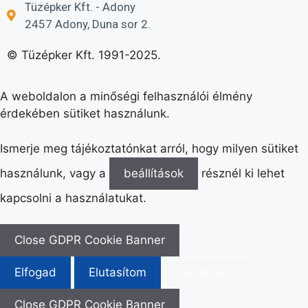
Tüzépker Kft. - Adony
2457 Adony, Duna sor 2.
© Tüzépker Kft. 1991-2025.
A weboldalon a minőségi felhasználói élmény
érdekében sütiket használunk.
Ismerje meg tájékoztatónkat arról, hogy milyen sütiket
használunk, vagy a
beállítások
résznél ki lehet
kapcsolni a használatukat.
Close GDPR Cookie Banner
Elfogad
Elutasítom
Beállítások
Close GDPR Cookie Banner