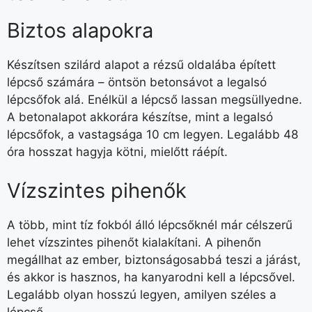
Biztos alapokra
Készítsen szilárd alapot a rézsű oldalába épített
lépcső számára – öntsön betonsávot a legalsó
lépcsőfok alá. Enélkül a lépcső lassan megsüllyedne.
A betonalapot akkorára készítse, mint a legalsó
lépcsőfok, a vastagsága 10 cm legyen. Legalább 48
óra hosszat hagyja kötni, mielőtt ráépít.
Vízszintes pihenők
A több, mint tíz fokból álló lépcsőknél már célszerű
lehet vízszintes pihenőt kialakítani. A pihenőn
megállhat az ember, biztonságosabbá teszi a járást,
és akkor is hasznos, ha kanya­rodni kell a lépcsővel.
Legalább olyan hosszú legyen, amilyen széles a
lépcső.