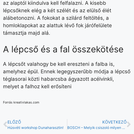
az alaptól kiindulva kell felfalazni. A kisebb
lépcsőknek elég a két szélét és az elülső élét
alábetonozni. A fokokat a szilárd feltöltés, a
homloklapokat az alattuk lévő fok járófelülete
támasztja majd alá.
A lépcső és a fal összekötése
A lépcsőt valahogy be kell ereszteni a falba is,
amelyhez épül. Ennek legegyszerűbb módja a lépcső
téglasorai közti habarcsba ágyazott acélvinkli,
melyet a falhoz kell erősíteni
Forrás kreativlakas.com
ELŐZŐ
KÖVETKEZŐ
Húsvéti workshop Dunaharasztin!
BOSCH – Melyik csiszoló milyen alkalmazáshoz való?