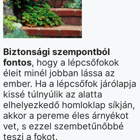
Biztonsági szempontból
fontos
, hogy a lépcsőfokok
éleit minél jobban lássa az
ember. Ha a lépcsőfok járólapja
kissé túlnyúlik az alatta
elhelyezkedő homloklap síkján,
akkor a pereme éles árnyékot
vet, s ezzel szembetűnőbbé
teszi a fokot.