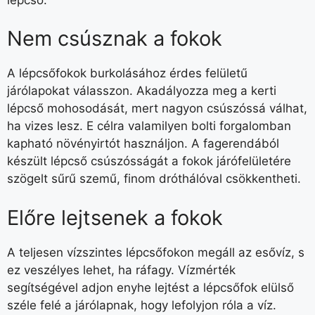
Nem csúsznak a fokok
A lépcsőfokok burkolásához érdes felületű
járólapokat válasszon. Akadá­lyozza meg a kerti
lépcső mohosodását, mert nagyon csúszóssá válhat,
ha vizes lesz. E célra valamilyen bolti forgalomban
kapható növényirtót hasz­náljon. A fagerendából
készült lépcső csúszósságát a fokok járófelületére
szögelt sűrű szemű, finom dróthálóval csökkentheti.
Előre lejtsenek a fokok
A teljesen vízszintes lépcsőfokon megáll az esővíz, s
ez veszélyes lehet, ha ráfagy. Vízmérték
segítségével adjon enyhe lejtést a lépcsőfok elülső
széle felé a járólapnak, hogy lefolyjon róla a víz.