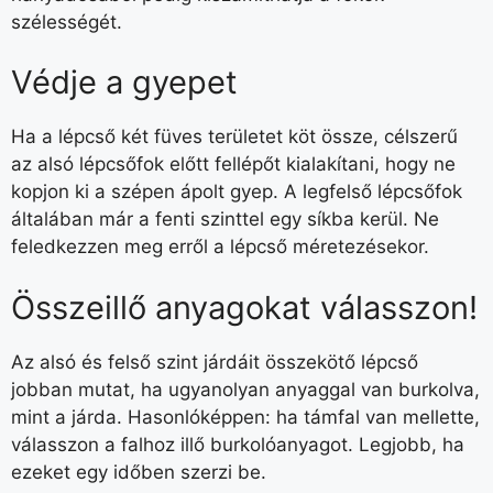
szélességét.
Védje a gyepet
Ha a lépcső két füves területet köt össze, célszerű
az alsó lépcsőfok előtt fellépőt kialakítani, hogy ne
kopjon ki a szépen ápolt gyep. A legfelső lépcsőfok
általában már a fenti szinttel egy síkba kerül. Ne
feledkezzen meg erről a lépcső méretezésekor.
Összeillő anyagokat válasszon!
Az alsó és felső szint járdáit összekötő lépcső
jobban mutat, ha ugyanolyan anyaggal van burkolva,
mint a járda. Hasonlóképpen: ha támfal van mellette,
válasszon a falhoz illő burkolóanyagot. Legjobb, ha
ezeket egy időben szerzi be.