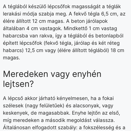
A téglából készülő lépcsőfok magasságát a téglák
lerakási módja szabja meg. A fekvő tégla 6,5 cm, az
élére állított 12 cm magas. A beton járólapok
általában 4 cm vastagok. Mindkettő 1 cm vastag
habarcsba van rakva, így a téglából és betonlapból
épített lépcsőfok (fekvő tégla, járólap és két réteg
habarcs) 12,5 cm vagy (élére állított téglából) 18 cm
magas.
Meredeken vagy enyhén
lejtsen?
A lépcső akkor járható kényelmesen, ha a fokai
szélesek (nagy felületűek) és alacsonyak, vagy
keskenyek, de magasabbak. Enyhe lejtőn az első,
míg meredeken a második megoldást válassza.
Általánosan elfogadott szabály: a fokszélesség és a