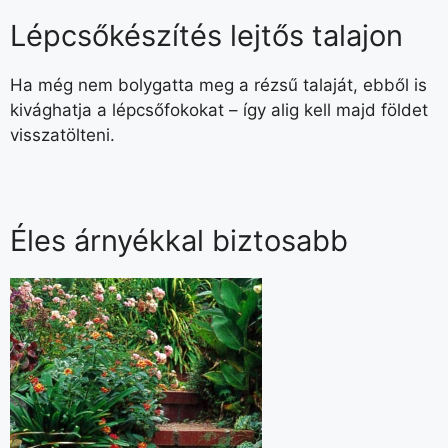
Lépcsőkészítés lejtős talajon
Ha még nem bolygatta meg a rézsű ta­laját, ebből is
kivághatja a lépcsőfokokat – így alig kell majd földet
visszatölteni.
Éles árnyékkal biztosabb