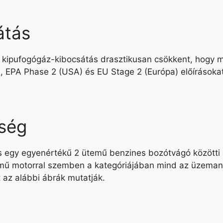
átás
kipufogógáz-kibocsátás drasztikusan csökkent, hogy me
A), EPA Phase 2 (USA) és EU Stage 2 (Európa) előírásokat
tség
 egy egyenértékű 2 ütemű benzines bozótvágó közötti 
temű motorral szemben a kategóriájában mind az üzema
t az alábbi ábrák mutatják.