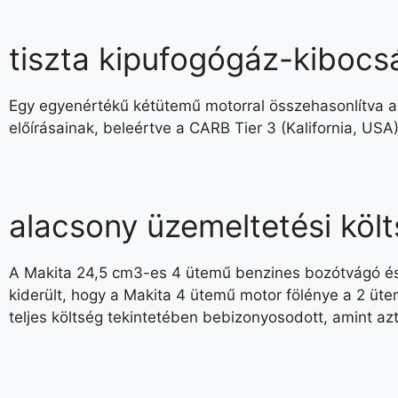
tiszta kipufogógáz-kibocs
Egy egyenértékű kétütemű motorral összehasonlítva a 
előírásainak, beleértve a CARB Tier 3 (Kalifornia, US
alacsony üzemeltetési köl
A Makita 24,5 cm3-es 4 ütemű benzines bozótvágó és
kiderült, hogy a Makita 4 ütemű motor fölénye a 2 ü
teljes költség tekintetében bebizonyosodott, amint az