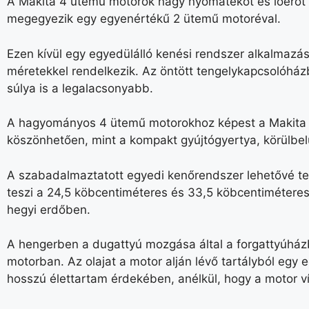
A Makita 4 ütemű motorok nagy nyomatékot és lóerőt
megegyezik egy egyenértékű 2 ütemű motoréval.
Ezen kívül egy egyedülálló kenési rendszer alkalmazás
méretekkel rendelkezik. Az öntött tengelykapcsolóh
súlya is a legalacsonyabb.
A hagyományos 4 ütemű motorokhoz képest a Makita 4
köszönhetően, mint a kompakt gyújtógyertya, körülbel
A szabadalmaztatott egyedi kenőrendszer lehetővé tes
teszi a 24,5 köbcentiméteres és 33,5 köbcentiméteres
hegyi erdőben.
A hengerben a dugattyú mozgása által a forgattyúház
motorban. Az olajat a motor alján lévő tartályból egy
hosszú élettartam érdekében, anélkül, hogy a motor v