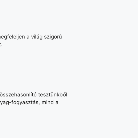
gfeleljen a világ szigorú
.
összehasonlító tesztünkből
nyag-fogyasztás, mind a