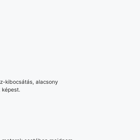
áz-kibocsátás, alacsony
 képest.