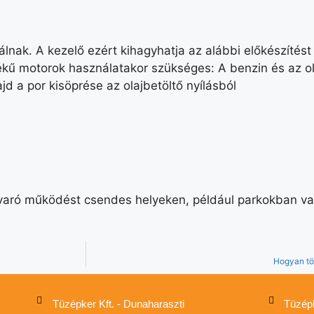
ak. A kezelő ezért kihagyhatja az alábbi előkészítést 
kű motorok használatakor szükséges: A benzin és az ol
d a por kisöprése az olajbetöltő nyílásból
varó működést csendes helyeken, például parkokban vagy
Hogyan tö
Tüzépker Kft. - Dunaharaszti
Tüzépk