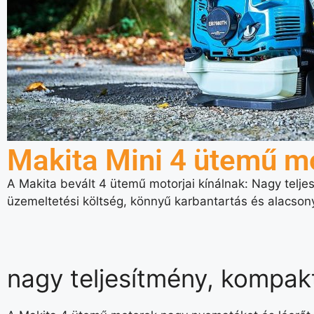
Makita Mini 4 ütemű m
A Makita bevált 4 ütemű motorjai kínálnak: Nagy telje
üzemeltetési költség, könnyű karbantartás és alacson
nagy teljesítmény, kompakt