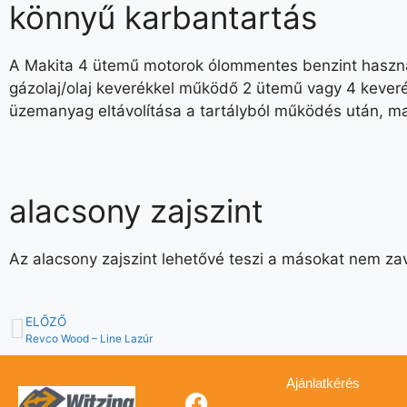
könnyű karbantartás
A Makita 4 ütemű motorok ólommentes benzint használn
gázolaj/olaj keverékkel működő 2 ütemű vagy 4 keveré
üzemanyag eltávolítása a tartályból működés után, maj
alacsony zajszint
Az alacsony zajszint lehetővé teszi a másokat nem za
ELŐZŐ
Revco Wood – Line Lazúr
Ajánlatkérés