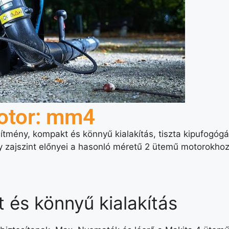
otor: mm4
sítmény, kompakt és könnyű kialakítás, tiszta kipufogóg
y zajszint előnyei a hasonló méretű 2 ütemű motorokhoz
 és könnyű kialakítás