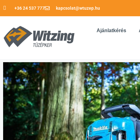
+36 24 537 777
kapcsolat@wtuzep.hu
Ajánlatkérés