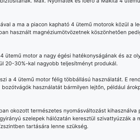
 biztosítanak. Max. Nyomaték és lóerő a Makita 4 üte
ával a ma a piacon kapható 4 ütemű motorok közül a leg
ázban használt magnéziumötvözetnek köszönhetően pedi
 ütemű motor a nagy égési hatékonyságának és az olya
ül 20-30%-kal nagyobb teljesítményt produkál.
zi a 4 ütemű motor félig többállású használatát. E ren
 bozótvágók használatát bármilyen lejtőn, például árok
ban okozott természetes nyomásváltozást kihasználva p
 egyirányú szelepek hálózatán keresztül szivattyúzzák a
ízszintben tartására lenne szükség.