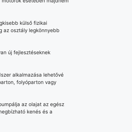
mű motorok esetében majdnem
kisebb külső fizikai
g az osztály legkönnyebb
n új fejlesztéseknek
dszer alkalmazása lehetővé
parton, folyóparton vagy
umpálja az olajat az egész
 megbízható kenés és a