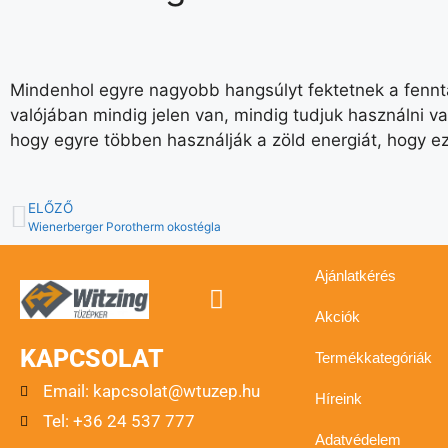
Mindenhol egyre nagyobb hangsúlyt fektetnek a fennta
valójában mindig jelen van, mindig tudjuk használni v
hogy egyre többen használják a zöld energiát, hogy ez
ELŐZŐ
Wienerberger Porotherm okostégla
Ajánlatkérés
Akciók
KAPCSOLAT
Termékkategóriák
Email:
kapcsolat@wtuzep.hu
Híreink
Tel: +36 24 537 777
Adatvédelem