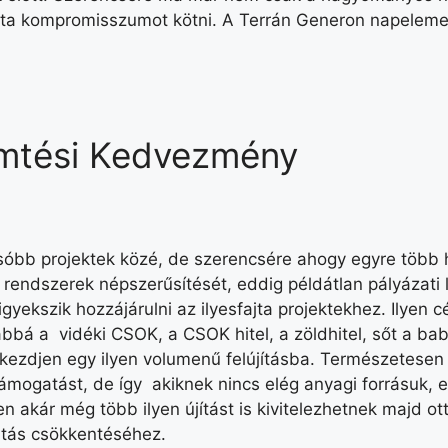
ajta kompromisszumot kötni. A Terrán Generon napelem
emtési Kedvezmény
lcsóbb projektek közé, de szerencsére ahogy egyre több
 rendszerek népszerűsítését, eddig példátlan pályázati 
ekszik hozzájárulni az ilyesfajta projektekhez. Ilyen c
ábbá a vidéki CSOK, a CSOK hitel, a zöldhitel, sőt a baba
ezdjen egy ilyen volumenű felújításba. Természetesen e
támogatást, de így akiknek nincs elég anyagi forrásuk,
 akár még több ilyen újítást is kivitelezhetnek majd ot
tás csökkentéséhez.