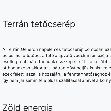
Terrán tetőcserép
A Terrán Generon napelemes tetőcserép pontosan ezek
belesimul a tetőbe, a tető alapvető védelmi funkciója 
esetleg rontaná otthonunk összképét, sőt… a későbbie
otthonunkban akkor azt bátran bővíthetjük is hisze
ezek felett azzal is hozzájárul a fenntarthatóságho
így nem jár semmiféle plusz szállítással amivel a körny
Zöld energia