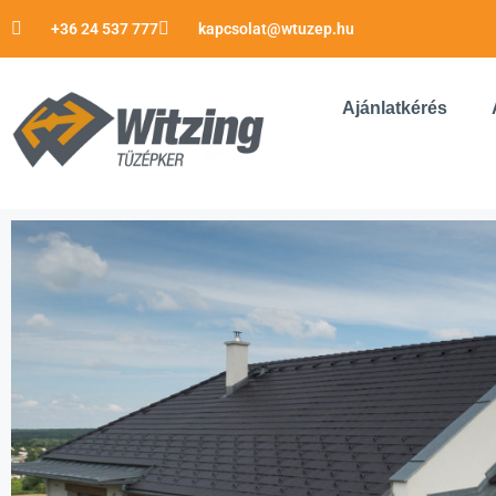
+36 24 537 777
kapcsolat@wtuzep.hu
Ajánlatkérés