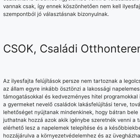
vannak csak, így ennek köszönhetően nem kell ilyesf
szempontból jó választásnak bizonyulnak.
CSOK, Családi Otthonter
Az ilyesfajta felújítások persze nem tartoznak a lego
az állam egyre inkább ösztönzi a lakossági napelemes
támogatásokkal és kedvezményes hitel programokkal igy
a gyermeket nevelő családok lakásfelújítási terve, tov
lehetőséget nyújtanak mindenkinek, hogy bátran bele k
juthatnak hozzá azok akik igénybe szeretnék venni a 
elérhető lesz a napelemek telepítése és a későbbiekben
hozzájárulva a környezetvédelemhez és az üvegházha