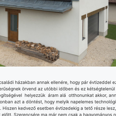
aládi házakban annak ellenére, hogy pár évtizeddel ez
rűségnek örvend az utóbbi időben és ez kétségtelenül 
egítségével helyezzük áram alá otthonunkat akkor, anná
onban azt a döntést, hogy melyik napelemes technológi
iszen kedvező esetben évtizedekig a tető része lesz, 
nk előtt. Szerencsére ma már nem csak a hagyományos 