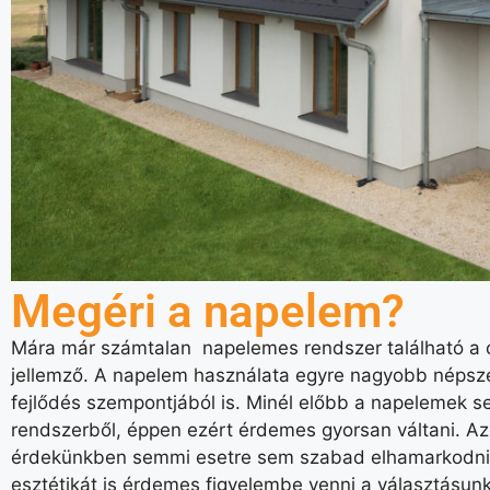
Megéri a napelem?
Mára már számtalan napelemes rendszer található a cs
jellemző. A napelem használata egyre nagyobb népsze
fejlődés szempontjából is. Minél előbb a napelemek s
rendszerből, éppen ezért érdemes gyorsan váltani. Az
érdekünkben semmi esetre sem szabad elhamarkodni. H
esztétikát is érdemes figyelembe venni a választásu