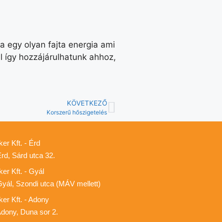
 egy olyan fajta energia ami
l így hozzájárulhatunk ahhoz,
KÖVETKEZŐ
Korszerű hőszigetelés
er Kft. - Érd
rd, Sárd utca 32.
er Kft. - Gyál
yál, Szondi utca (MÁV mellett)
er Kft. - Adony
dony, Duna sor 2.