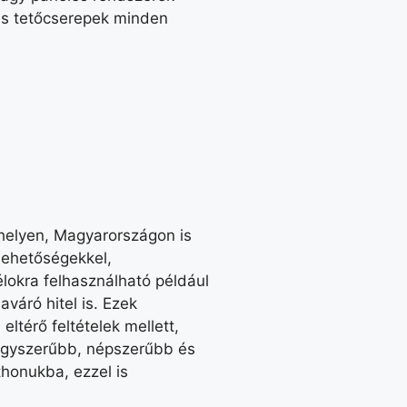
es tetőcserepek minden
 helyen, Magyarországon is
lehetőségekkel,
élokra felhasználható például
váró hitel is. Ezek
ltérő feltételek mellett,
 egyszerűbb, népszerűbb és
thonukba, ezzel is