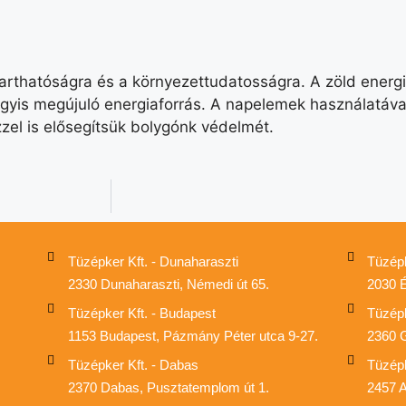
rthatóságra és a környezettudatosságra. A zöld energia
agyis megújuló energiaforrás. A napelemek használatáva
zel is elősegítsük bolygónk védelmét.
Tüzépker Kft. - Dunaharaszti
Tüzépk
2330 Dunaharaszti, Némedi út 65.
2030 É
Tüzépker Kft. - Budapest
Tüzépk
1153 Budapest, Pázmány Péter utca 9-27.
2360 G
Tüzépker Kft. - Dabas
Tüzépk
2370 Dabas, Pusztatemplom út 1.
2457 A