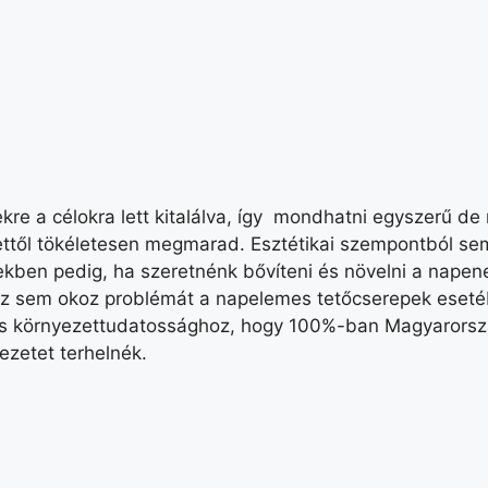
re a célokra lett kitalálva, így mondhatni egyszerű de
ettől tökéletesen megmarad. Esztétikai szempontból sem 
kben pedig, ha szeretnénk bővíteni és növelni a napen
n ez sem okoz problémát a napelemes tetőcserepek eset
z és környezettudatossághoz, hogy 100%-ban Magyarorsz
ezetet terhelnék.