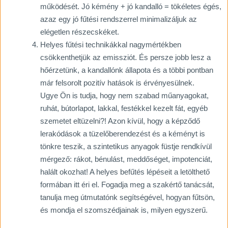
működését. Jó kémény + jó kandalló = tökéletes égés,
azaz egy jó fűtési rendszerrel minimalizáljuk az
elégetlen részecskéket.
Helyes fűtési technikákkal nagymértékben
csökkenthetjük az emissziót. És persze jobb lesz a
hőérzetünk, a kandallónk állapota és a többi pontban
már felsorolt pozitív hatások is érvényesülnek.
Ugye Ön is tudja, hogy nem szabad műanyagokat,
ruhát, bútorlapot, lakkal, festékkel kezelt fát, egyéb
szemetet eltüzelni?! Azon kívül, hogy a képződő
lerakódások a tüzelőberendezést és a kéményt is
tönkre teszik, a szintetikus anyagok füstje rendkívül
mérgező: rákot, bénulást, meddőséget, impotenciát,
halált okozhat! A helyes befűtés lépéseit a letölthető
formában itt éri el. Fogadja meg a szakértő tanácsát,
tanulja meg útmutatónk segítségével, hogyan fűtsön,
és mondja el szomszédjainak is, milyen egyszerű.