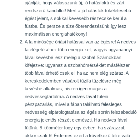
ajánlják, hogy válasszunk új, jó hatásfokú és zárt
rendszerű kandallót! Mert a jó hatásfok tökéletesebb
égést jelent, s sokkal kevesebb részecske kerül a
füstbe. És persze a tüzelőberendezésünk így lesz
maximálisan energiahatékony!
A fa minősége óriási hatással van az égésre! A nedves
fa elégetéséhez több energia kell, vagyis ugyanannyi
fával kevésbé lesz meleg a szoba! Számokban
kifejezve: ugyanaz a szobahőmérséklet másfélszer
több fával érhető csak el, ha az nem elég száraz. A
kereskedelemben vásárolt tűzifa tüzelésre még
kevésbé alkalmas, hiszen igen magas a
nedvességtartalma. A nedves fával fűteni
pénzpazarlás, mivel a fában található felesleges
nedvesség elpárologtatása az égés során felszabaduló
energia jelentős részét elemészti. Ha nedves fával
fűtünk, 9 köbméter fogy egy évben, ha szárazzal,
akkor csak 6! Érdemes ezért a következő télre való