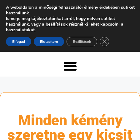
A weboldalon a minőségi felhasználói élmény érdekében sütiket
használunk.
Ismerje meg tájékoztatónkat arról, hogy milyen sütiket
használunk, vagy a
beállítások
résznél ki lehet kapcsolni a
használatukat.
Close GDPR Cooki
Elfogad
Elutasítom
Beállítások
Minden kémény
szeretne egy kicsit