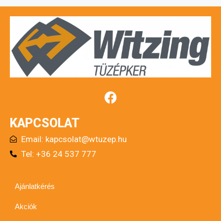
KAPCSOLAT
Email:
kapcsolat@wtuzep.hu
Tel: +36 24 537 777
Ajánlatkérés
Akciók