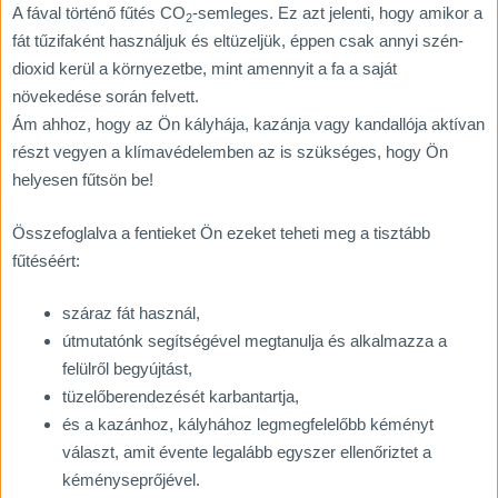
A fával történő fűtés CO
-semleges. Ez azt jelenti, hogy amikor a
2
fát tűzifaként használjuk és eltüzeljük, éppen csak annyi szén-
dioxid kerül a környezetbe, mint amennyit a fa a saját
növekedése során felvett.
Ám ahhoz, hogy az Ön kályhája, kazánja vagy kandallója aktívan
részt vegyen a klímavédelemben az is szükséges, hogy Ön
helyesen fűtsön be!
Összefoglalva a fentieket Ön ezeket teheti meg a tisztább
fűtéséért:
száraz fát használ,
útmutatónk segítségével megtanulja és alkalmazza a
felülről begyújtást,
tüzelőberendezését karbantartja,
és a kazánhoz, kályhához legmegfelelőbb kéményt
választ, amit évente legalább egyszer ellenőriztet a
kéményseprőjével.