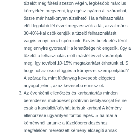
tüzelőt még fűtési szezon végén, legkésőbb március
környékén megvenni, így egész nyáron át száradhat,
őszre már hatékonyan tüzelhető. Ha a felhasználás
előtt legalább fél évvel megvesszük a fát, azzal máris
30-40%-kal csökkentjük a tüzelő felhasználását,
vagyis ennyi pénzt spórolunk. Kevés befektetés térül
meg ennyire gyorsan! Ha lehetőségeink engedik, úgy a
tüzelőt a felhasználás előtt másfél évvel vásároljuk
meg, így további 10-15% megtakarítást érhetünk el. S
hogy hol az összefüggés a környezet szempontjából?
A száraz fa, mint fűtőanyag kevesebb elégetett
anyagot jelent, azaz kevesebb emissziót.
Az évenkénti ellenőrzés és karbantartás minden
berendezés működését pozitívan befolyásolja! És ne
csak a kandallót/kályhát tartsuk karban! A kémény
ellenőrzése ugyanilyen fontos lépés. S ha már a
kéménynél tartunk: a tüzelőberendezéshez
megfelelően méretezett kémény elősegíti annak