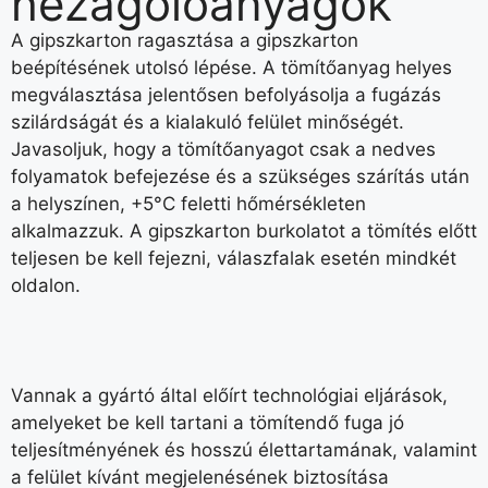
hézagolóanyagok
A gipszkarton ragasztása a gipszkarton
beépítésének utolsó lépése. A tömítőanyag helyes
megválasztása jelentősen befolyásolja a fugázás
szilárdságát és a kialakuló felület minőségét.
Javasoljuk, hogy a tömítőanyagot csak a nedves
folyamatok befejezése és a szükséges szárítás után
a helyszínen, +5°C feletti hőmérsékleten
alkalmazzuk. A gipszkarton burkolatot a tömítés előtt
teljesen be kell fejezni, válaszfalak esetén mindkét
oldalon.
Vannak a gyártó által előírt technológiai eljárások,
amelyeket be kell tartani a tömítendő fuga jó
teljesítményének és hosszú élettartamának, valamint
a felület kívánt megjelenésének biztosítása