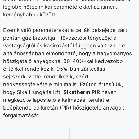
legjobb hőtechnikai paraméterekkel az ismert
keményhabok között.
Ezen kiváló paramétereket a cellák belsejébe zárt
pentán gáz biztosítja. Hővezetési tényezője a
vastagságtól és kasírozástól függően változó, de
általánosságban elmondható, hogy a hagyományos
hőszigetelő anyagoknál 30-40%-kal kedvezőbb
értékkel rendelkezik. 95%-ban zártcellás
sejtszerkezettel rendelkezik, ezért
nedvességfelvétele minimális. Ezúton értesítjük,
hogy Sika Hungária Kft.
Sikatherm PIR
néven
megkezdte lapostető alkalmazási területre
beépítendő poiluretán (PIR) hőszigetelő anyagok
forgalmazását.