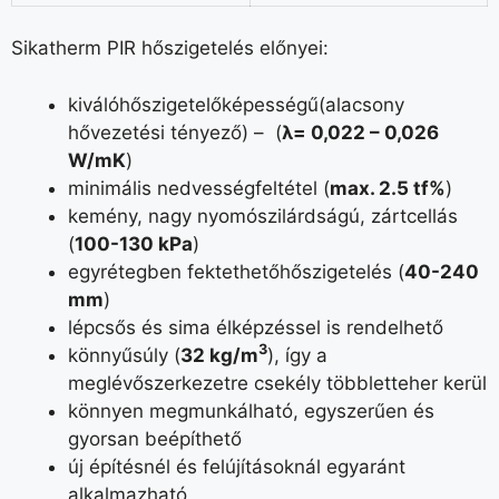
Sikatherm PIR hőszigetelés előnyei:
kiválóhőszigetelőképességű(alacsony
hővezetési tényező) – (
λ= 0,022 – 0,026
W/mK
)
minimális nedvességfeltétel (
max. 2.5 tf%
)
kemény, nagy nyomószilárdságú, zártcellás
(
100-130 kPa
)
egyrétegben fektethetőhőszigetelés (
40-240
mm
)
lépcsős és sima élképzéssel is rendelhető
3
könnyűsúly (
32 kg/m
), így a
meglévőszerkezetre csekély többletteher kerül
könnyen megmunkálható, egyszerűen és
gyorsan beépíthető
új építésnél és felújításoknál egyaránt
alkalmazható