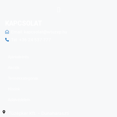
KAPCSOLAT
Email:
kapcsolat@wtuzep.hu
Tel: +36 24 537 777
Ajánlatkérés
Akciók
Termékkategóriák
Híreink
Adatvédelem
Tüzépker Kft. - Dunaharaszti