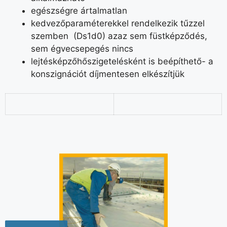
egészségre ártalmatlan
kedvezőparaméterekkel rendelkezik tűzzel
szemben (Ds1d0) azaz sem füstképződés,
sem égvecsepegés nincs
lejtésképzőhőszigetelésként is beépíthető- a
konszignációt díjmentesen elkészítjük