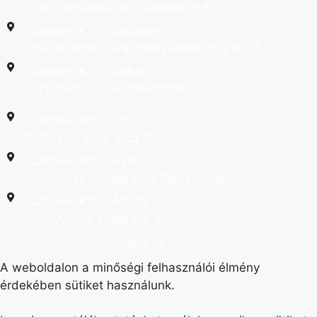
2330 Dunaharaszti, Némedi út 65.
Tüzépker Kft. - Budapest
1153 Budapest, Pázmány Péter utca 9-27.
Tüzépker Kft. - Dabas
2370 Dabas, Pusztatemplom út 1.
Tüzépker Kft. - Érd
2030 Érd, Sárd utca 32.
Tüzépker Kft. - Gyál
2360 Gyál, Szondi utca (MÁV mellett)
Tüzépker Kft. - Adony
2457 Adony, Duna sor 2.
© Tüzépker Kft. 1991-2025.
A weboldalon a minőségi felhasználói élmény
érdekében sütiket használunk.