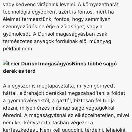
vagy kedvenc virágaink levelei. A környezetbarát
technológia egyébként azért is fontos, mert ha
élelmet termesztünk, fontos, hogy semmilyen
szennyeződés ne érje a zöldséget, vagy a
gyümölcsöt. A Durisol magaságyásban csak
természetes anyagok fordulnak elő, műanyag
például nem.
Nincs többé sajgó
derék és térd
Aki egyszer is megtapasztalta, milyen görnyedt
háttal, előrehajolt derékkal megszabadítani a földet
a gyomnövényektől, a gaztól, biztosan fel tudja
idézni, milyen érzés másnap sajgó végtagokkal
ébredni. A magaságyásnál ez elképzelhetetlen, mivel
nem kell kényszertartásban végezni a
kertészkedést. Nem kell guggolni, térdelni, lehajolni,