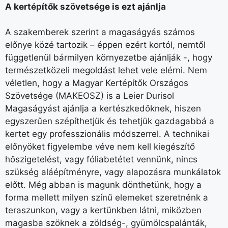
A kertépítők szövetsége is ezt ajánlja
A szakemberek szerint a magaságyás számos
előnye közé tartozik – éppen ezért kortól, nemtől
függetlenül bármilyen környezetbe ajánlják -, hogy
természetközeli megoldást lehet vele elérni. Nem
véletlen, hogy a Magyar Kertépítők Országos
Szövetsége (MAKEOSZ) is a Leier Durisol
Magaságyást ajánlja a kertészkedőknek, hiszen
egyszerűen szépíthetjük és tehetjük gazdagabbá a
kertet egy professzionális módszerrel. A technikai
előnyöket figyelembe véve nem kell kiegészítő
hőszigetelést, vagy fóliabetétet vennünk, nincs
szükség aláépítményre, vagy alapozásra munkálatok
előtt. Még abban is magunk dönthetünk, hogy a
forma mellett milyen színű elemeket szeretnénk a
teraszunkon, vagy a kertünkben látni, miközben
magasba szöknek a zöldség-, gyümölcspalánták,