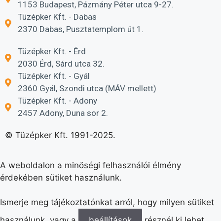
1153 Budapest, Pázmány Péter utca 9-27.
Tüzépker Kft. - Dabas
2370 Dabas, Pusztatemplom út 1.
Tüzépker Kft. - Érd
2030 Érd, Sárd utca 32.
Tüzépker Kft. - Gyál
2360 Gyál, Szondi utca (MÁV mellett)
Tüzépker Kft. - Adony
2457 Adony, Duna sor 2.
© Tüzépker Kft. 1991-2025.
A weboldalon a minőségi felhasználói élmény
érdekében sütiket használunk.
Ismerje meg tájékoztatónkat arról, hogy milyen sütiket
használunk, vagy a
beállítások
résznél ki lehet