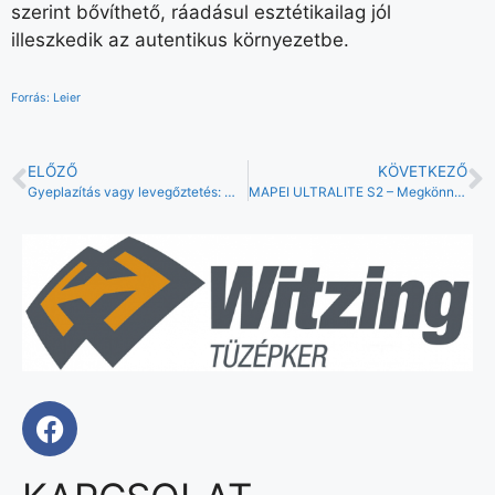
szerint bővíthető, ráadásul esztétikailag jól
illeszkedik az autentikus környezetbe.
Forrás: Leier
ELŐZŐ
KÖVETKEZŐ
Gyeplazítás vagy levegőztetés: Mi a különbség?
MAPEI ULTRALITE S2 – Megkönnyítjük munkáját!