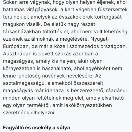
Sokan arra vágynak, hogy olyan helyen éljenek, ahol
hatalmas virágágyások, a kert végében fűszerkertek
terülnek el, amelyek az évszakok örök körforgását
magukon viselik. De életük nagy részét
társasházakban töltötték el, ahol nem volt lehetőség
ezeknek az álmoknak a megélésére. Nyugat-
Európában, de már a közeli szomszédos országban,
Ausztriában is bevett szokás azonban a
magaságyás, amely kis helyen, akár olyan
környezetben is használható, ahol egyébként nem
lenne lehetőség növények nevelésére. Az
asztalmagasságú, elemekből összeszerelt
magaságyás már idehaza is beszerezhető, ráadásul
minden olyan feltételnek megfelel, amely elvárható
egy olyan terméktől, amit lakókörnyezetükben
szeretnénk elhelyezni.
Fagyálló és csekély a súlya