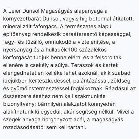
A Leier Durisol Magaságyás alapanyaga a
környezetbarát Durisol, vagyis híg betonnal átitatott,
mineralizált faforgács. A természetes alapú
építőanyag rendelkezik páraáteresztő képességgel,
fagy- és tűzálló, önműködő a víztelenítése, a
nyersanyag és a hulladék 100 százalékos
körforgását tudjuk benne elérni és a felsoroltak
ellenére is csekély a súlya. Teraszok és kertek
elengedhetetlen kelléke lehet azoknál, akik szabad
idejükben kertészkedéssel, palántázással, zöldség-
és gyümölcstermesztéssel foglalkoznak. Ráadásul az
összeszereléséhez nem kell szakmunkás
bizonyítvány: bármilyen alakzatot könnyedén
alakíthatunk ki egyedül, akár segítség nélkül. Mivel a
szegek anyaga horgonyzott acél, a magaságyás
rozsdásodásától sem kell tartani.