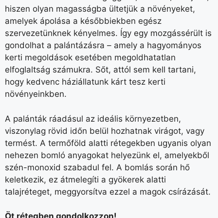
hiszen olyan magasságba ültetjük a növényeket,
amelyek ápolása a későbbiekben egész
szervezetünknek kényelmes. Így egy mozgássérült is
gondolhat a palántázásra – amely a hagyományos
kerti megoldások esetében megoldhatatlan
elfoglaltság számukra. Sőt, attól sem kell tartani,
hogy kedvenc háziállatunk kárt tesz kerti
növényeinkben.
A palánták ráadásul az ideális környezetben,
viszonylag rövid időn belül hozhatnak virágot, vagy
termést. A termőföld alatti rétegekben ugyanis olyan
nehezen bomló anyagokat helyezünk el, amelyekből
szén-monoxid szabadul fel. A bomlás során hő
keletkezik, ez átmelegíti a gyökerek alatti
talajréteget, meggyorsítva ezzel a magok csírázását.
Öt rétegben gondolkozzon!