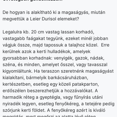
De hogyan is alakítható ki a magaságyás, miután
megvettük a Leier Durisol elemeket?
Legalulra kb. 20 cm vastag lassan korhadó,
vastagabb faágakat tegyünk, ezeket minél jobban
vágjuk össze, majd tapossuk a talajhoz közel. Erre
kerülnek azok a kerti hulladékok, amelyek
gyorsabban korhadnak: venyigék, gazok, nádak,
széna, és minden, amelyet ősszel, vagy tavasszal
kigyomláltunk. Ha teraszon szeretnénk magaságyást
kialakítani, bármelyik barkácsáruházban,
kertészetben, esetleg egy közeli patakparton,
erdőszélen beszerezhetjük a hozzávalókat. A
harmadik réteg a gyeptégla, vagy fűnyírás utáni
nyiradék legyen, esetleg fenyőkéreg, a tetejére pedig
szórjunk kerti földet. A fenyőkéreg azért is kiváló
megoldás, mert megőrzi az alatta lévő réteg