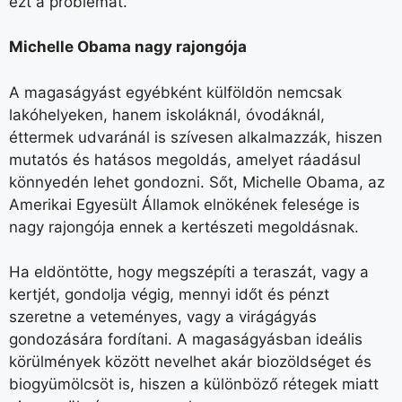
ezt a problémát.
Michelle Obama nagy rajongója
A magaságyást egyébként külföldön nemcsak
lakóhelyeken, hanem iskoláknál, óvodáknál,
éttermek udvaránál is szívesen alkalmazzák, hiszen
mutatós és hatásos megoldás, amelyet ráadásul
könnyedén lehet gondozni. Sőt, Michelle Obama, az
Amerikai Egyesült Államok elnökének felesége is
nagy rajongója ennek a kertészeti megoldásnak.
Ha eldöntötte, hogy megszépíti a teraszát, vagy a
kertjét, gondolja végig, mennyi időt és pénzt
szeretne a veteményes, vagy a virágágyás
gondozására fordítani. A magaságyásban ideális
körülmények között nevelhet akár biozöldséget és
biogyümölcsöt is, hiszen a különböző rétegek miatt