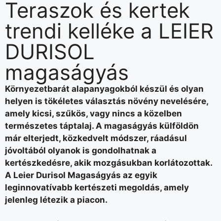
Teraszok és kertek
trendi kelléke a LEIER
DURISOL
magaságyás
Környezetbarát alapanyagokból készül és olyan
helyen is tökéletes választás növény nevelésére,
amely kicsi, szűkös, vagy nincs a közelben
természetes táptalaj. A magaságyás külföldön
már elterjedt, közkedvelt módszer, ráadásul
jóvoltából olyanok is gondolhatnak a
kertészkedésre, akik mozgásukban korlátozottak.
A Leier Durisol Magaságyás az egyik
leginnovatívabb kertészeti megoldás, amely
jelenleg létezik a piacon.