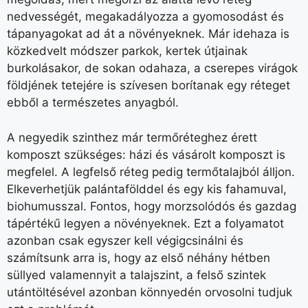
nedvességét, megakadályozza a gyomosodást és
tápanyagokat ad át a növényeknek. Már idehaza is
közkedvelt módszer parkok, kertek útjainak
burkolásakor, de sokan odahaza, a cserepes virágok
földjének tetejére is szívesen borítanak egy réteget
ebből a természetes anyagból.
A negyedik szinthez már termőréteghez érett
komposzt szükséges: házi és vásárolt komposzt is
megfelel. A legfelső réteg pedig termőtalajból álljon.
Elkeverhetjük palántafölddel és egy kis fahamuval,
biohumusszal. Fontos, hogy morzsolódós és gazdag
tápértékű legyen a növényeknek. Ezt a folyamatot
azonban csak egyszer kell végigcsinálni és
számítsunk arra is, hogy az első néhány hétben
süllyed valamennyit a talajszint, a felső szintek
utántöltésével azonban könnyedén orvosolni tudjuk