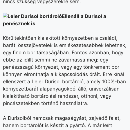
nincs szükség vegyszerekre sem.
Ellenáll a Durisol a
penésznek is
Körültekintően kialakított környezetben a családi,
baráti összejövetelek is emlékezetesebbek lehetnek,
egy finom bor társaságában. Fontos azonban, hogy
ebbe az idillt semmi ne zavarhassa meg: egy
penészszagú környezet, vagy egy tönkrement bor
könnyen elronthatja a kikapcsolódás óráit. Erre kínál
ellenszert a Leier Durisol bortároló, amely 100%-ban
környezetbarát alapanyagokból álló, univerzálisan
kialakítható bortárolási rendszer, otthoni, vagy
pincészetekben történő használatra.
A Durisolból nemcsak magaságyást, zajvédő falat,
hanem bortárolót is készít a gyártó. A már leírt