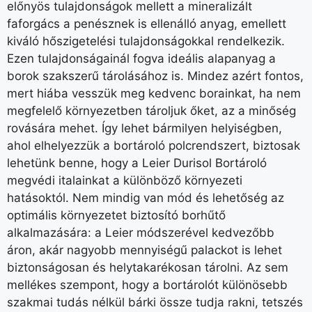
előnyös tulajdonságok mellett a mineralizált
faforgács a penésznek is ellenálló anyag, emellett
kiváló hőszigetelési tulajdonságokkal rendelkezik.
Ezen tulajdonságainál fogva ideális alapanyag a
borok szakszerű tárolásához is. Mindez azért fontos,
mert hiába vesszük meg kedvenc borainkat, ha nem
megfelelő környezetben tároljuk őket, az a minőség
rovására mehet. Így lehet bármilyen helyiségben,
ahol elhelyezzük a bortároló polcrendszert, biztosak
lehetünk benne, hogy a Leier Durisol Bortároló
megvédi italainkat a különböző környezeti
hatásoktól. Nem mindig van mód és lehetőség az
optimális környezetet biztosító borhűtő
alkalmazására: a Leier módszerével kedvezőbb
áron, akár nagyobb mennyiségű palackot is lehet
biztonságosan és helytakarékosan tárolni. Az sem
mellékes szempont, hogy a bortárolót különösebb
szakmai tudás nélkül bárki össze tudja rakni, tetszés