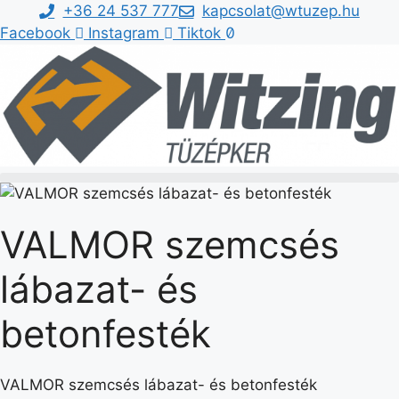
Kilépés
+36 24 537 777
kapcsolat@wtuzep.hu
a
Facebook
Instagram
Tiktok
tartalomba
VALMOR szemcsés
lábazat- és
betonfesték
VALMOR szemcsés lábazat- és betonfesték