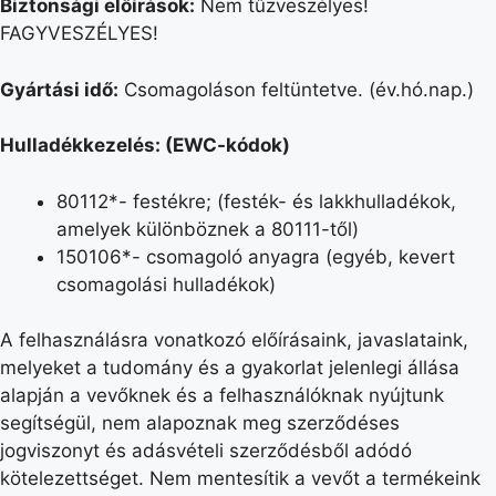
Biztonsági előírások:
Nem tűzveszélyes!
FAGYVESZÉLYES!
Gyártási idő:
Csomagoláson feltüntetve. (év.hó.nap.)
Hulladékkezelés: (EWC-kódok)
80112*- festékre; (festék- és lakkhulladékok,
amelyek különböznek a 80111-től)
150106*- csomagoló anyagra (egyéb, kevert
csomagolási hulladékok)
A felhasználásra vonatkozó előírásaink, javaslataink,
melyeket a tudomány és a gyakorlat jelenlegi állása
alapján a vevőknek és a felhasználóknak nyújtunk
segítségül, nem alapoznak meg szerződéses
jogviszonyt és adásvételi szerződésből adódó
kötelezettséget. Nem mentesítik a vevőt a termékeink