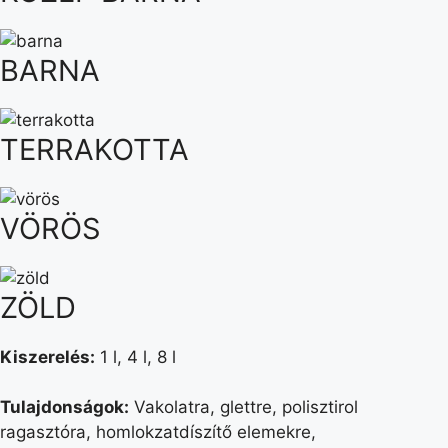
BARNA
TERRAKOTTA
VÖRÖS
ZÖLD
Kiszerelés:
1 l, 4 l, 8 l
Tulajdonságok:
Vakolatra, glettre, polisztirol
ragasztóra, homlokzatdíszítő elemekre,