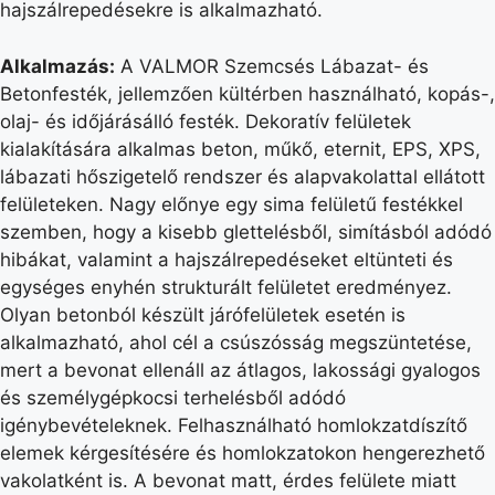
hajszálrepedésekre is alkalmazható.
Alkalmazás:
A VALMOR Szemcsés Lábazat- és
Betonfesték, jellemzően kültérben használható, kopás-,
olaj- és időjárásálló festék. Dekoratív felületek
kialakítására alkalmas beton, műkő, eternit, EPS, XPS,
lábazati hőszigetelő rendszer és alapvakolattal ellátott
felületeken. Nagy előnye egy sima felületű festékkel
szemben, hogy a kisebb glettelésből, simításból adódó
hibákat, valamint a hajszálrepedéseket eltünteti és
egységes enyhén strukturált felületet eredményez.
Olyan betonból készült járófelületek esetén is
alkalmazható, ahol cél a csúszósság megszüntetése,
mert a bevonat ellenáll az átlagos, lakossági gyalogos
és személygépkocsi terhelésből adódó
igénybevételeknek. Felhasználható homlokzatdíszítő
elemek kérgesítésére és homlokzatokon hengerezhető
vakolatként is. A bevonat matt, érdes felülete miatt