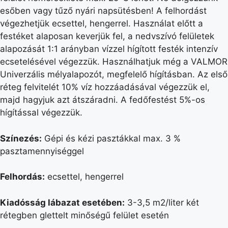
esőben vagy tűző nyári napsütésben! A felhordást
végezhetjük ecsettel, hengerrel. Használat előtt a
festéket alaposan keverjük fel, a nedvszívó felületek
alapozását 1:1 arányban vízzel hígított festék intenzív
ecsetelésével végezzük. Használhatjuk még a VALMOR
Univerzális mélyalapozót, megfelelő hígításban. Az első
réteg felvitelét 10% víz hozzáadásával végezzük el,
majd hagyjuk azt átszáradni. A fedőfestést 5%-os
hígítással végezzük.
Színezés:
Gépi és kézi pasztákkal max. 3 %
pasztamennyiséggel
Felhordás:
ecsettel, hengerrel
Kiadósság lábazat esetében:
3-3,5 m2/liter két
rétegben glettelt minőségű felület esetén