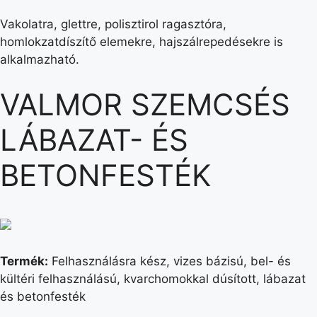
Vakolatra, glettre, polisztirol ragasztóra,
homlokzatdíszítő elemekre, hajszálrepedésekre is
alkalmazható.
VALMOR SZEMCSÉS
LÁBAZAT- ÉS
BETONFESTÉK
Termék:
Felhasználásra kész, vizes bázisú, bel- és
kültéri felhasználású, kvarchomokkal dúsított, lábazat
és betonfesték