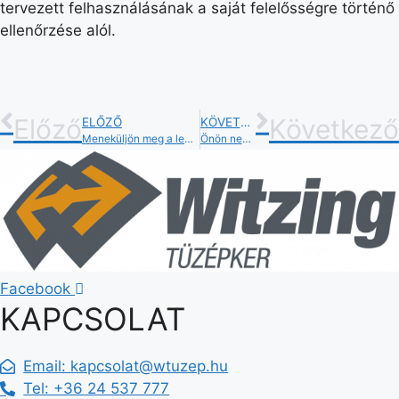
tervezett felhasználásának a saját felelősségre történő
ellenőrzése alól.
Előző
Következő
ELŐZŐ
KÖVETKEZŐ
Meneküljön meg a legrosszabb élménytől
Önön nem foghat ki a víz!
Facebook
KAPCSOLAT
Email:
kapcsolat@wtuzep.hu
Tel: +36 24 537 777