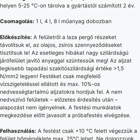
helyen 5-25 °C-on tárolva a gyártástól számított 2 év.
Csomagolás:
1 l, 4 l, 8 l műanyag dobozban
Előkészítés:
A felületről a laza pergő részeket
távolítsuk el, az olajos, zsíros szennyeződéseket
tisztítsuk le! Az esetleges hibákat nagy szilárdságú
járófelület javító anyaggal szüntessük meg! Az aljzat
legkisebb tapadási szakítószilárdsági értéke >1,5
N/mm2 legyen! Festéket csak megfelelő
vízszigeteléssel ellátott és max. 10%-os
nedvességtartalmú aljzatokra hordjuk fel. A nem
nedvszívó felületek – előzetes érdesítés után –
alapozást nem igényelnek. A festési munkálatok
megkezdése előtt javasolt a próbafestés elvégzése.
Felhasználás:
A festést csak +10 °C felett végezzük a
felület hőmérséklete max. 25°C lehet. Ne dolgozzunk