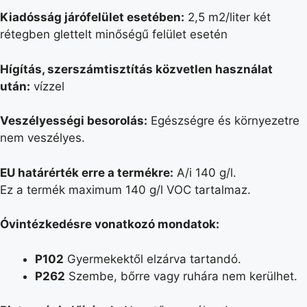
Kiadósság járófelület esetében:
2,5 m2/liter két
rétegben glettelt minőségű felület esetén
Hígítás, szerszámtisztítás közvetlen használat
után:
vízzel
Veszélyességi besorolás:
Egészségre és környezetre
nem veszélyes.
EU határérték erre a termékre:
A/i 140 g/l.
Ez a termék maximum 140 g/l VOC tartalmaz.
Óvintézkedésre vonatkozó mondatok:
P102
Gyermekektől elzárva tartandó.
P262
Szembe, bőrre vagy ruhára nem kerülhet.