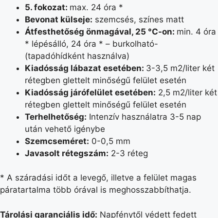
5. fokozat:
max. 24 óra *
Bevonat külseje:
szemcsés, színes matt
Átfesthetőség önmagával, 25 °C-on:
min. 4 óra
* lépésálló, 24 óra * – burkolható-
(tapadóhídként használva)
Kiadósság lábazat esetében:
3-3,5 m2/liter két
rétegben glettelt minőségű felület esetén
Kiadósság járófelület esetében:
2,5 m2/liter két
rétegben glettelt minőségű felület esetén
Terhelhetőség:
Intenzív használatra 3-5 nap
után vehető igénybe
Szemcseméret:
0-0,5 mm
Javasolt rétegszám:
2-3 réteg
* A száradási időt a levegő, illetve a felület magas
páratartalma több órával is meghosszabbíthatja.
Tárolási garanciális idő:
Napfénytől védett fedett