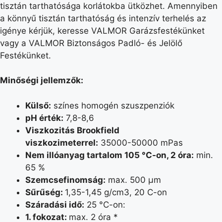
tisztán tarthatósága korlátokba ütközhet. Amennyiben
a könnyű tisztán tarthatóság és intenzív terhelés az
igénye kérjük, keresse VALMOR Garázsfestékünket
vagy a VALMOR Biztonságos Padló- és Jelölő
Festékünket.
Minőségi jellemzők:
Külső:
színes homogén szuszpenziók
pH érték:
7,8-8,6
Viszkozitás Brookfield
viszkozimeterrel:
35000-50000 mPas
Nem illóanyag tartalom 105 °C-on, 2 óra:
min.
65 %
Szemcsefinomság:
max. 500 μm
Sűrűség:
1,35-1,45 g/cm3, 20 C-on
Száradási idő:
25 °C-on:
1. fokozat:
max. 2 óra *