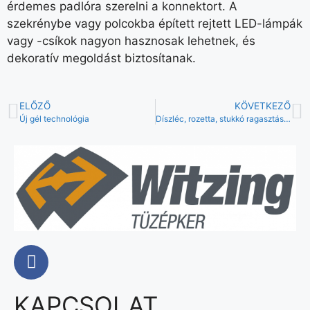
érdemes padlóra szerelni a konnektort. A
szekrénybe vagy polcokba épített rejtett LED-lámpák
vagy -csíkok nagyon hasznosak lehetnek, és
dekoratív megoldást biztosítanak.
ELŐZŐ
KÖVETKEZŐ
Új gél technológia
Díszléc, rozetta, stukkó ragasztási tippek
KAPCSOLAT