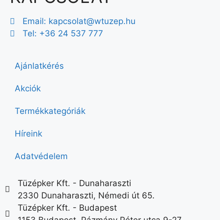
Email:
kapcsolat@wtuzep.hu
Tel: +36 24 537 777
Ajánlatkérés
Akciók
Termékkategóriák
Híreink
Adatvédelem
Tüzépker Kft. - Dunaharaszti
2330 Dunaharaszti, Némedi út 65.
Tüzépker Kft. - Budapest
1153 Budapest, Pázmány Péter utca 9-27.