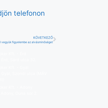
djön telefonon
KÖVETKEZŐ
l vegyük figyelembe az alvásminőséget
ker Kft. - Érd
Érd, Sárd utca 32.
ker Kft. - Gyál
 Gyál, Szondi utca (MÁV
tt)
ker Kft. - Adony
 Adony, Duna sor 2.