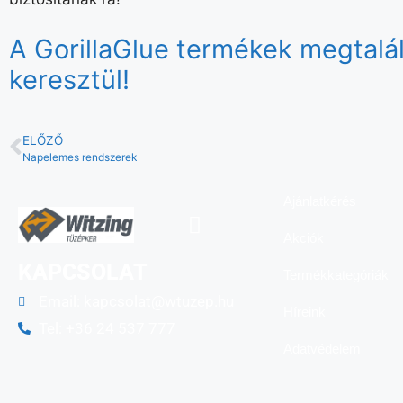
A GorillaGlue termékek megtalál
keresztül!
ELŐZŐ
Napelemes rendszerek
Ajánlatkérés
Akciók
KAPCSOLAT
Termékkategóriák
Email:
kapcsolat@wtuzep.hu
Híreink
Tel: +36 24 537 777
Adatvédelem