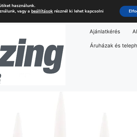
ütiket használunk.
sználunk, vagy a
beállítások
résznél ki lehet kapcsolni
Elf
Ajánlatkérés
A
Áruházak és telep