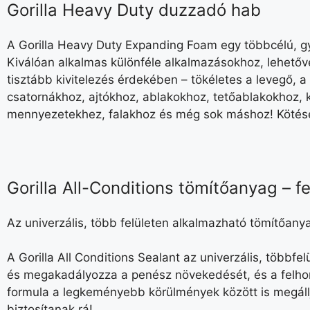
Gorilla Heavy Duty duzzadó hab
A Gorilla Heavy Duty Expanding Foam egy többcélú, gy
Kiválóan alkalmas különféle alkalmazásokhoz, lehetővé
tisztább kivitelezés érdekében – tökéletes a levegő, 
csatornákhoz, ajtókhoz, ablakokhoz, tetőablakokhoz, 
mennyezetekhez, falakhoz és még sok máshoz! Kötések
Gorilla All-Conditions tömítőanyag – f
Az univerzális, több felületen alkalmazható tömítőa
A Gorilla All Conditions Sealant az univerzális, többfe
és megakadályozza a penész növekedését, és a felhord
formula a legkeményebb körülmények között is megállja
biztosítanak rá!