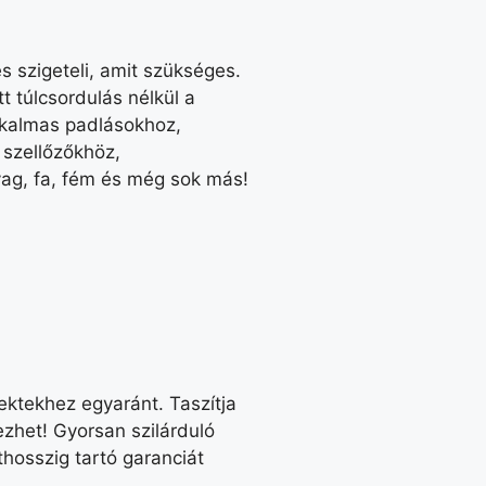
 szigeteli, amit szükséges.
 túlcsordulás nélkül a
alkalmas padlásokhoz,
 szellőzőkhöz,
yag, fa, fém és még sok más!
jektekhez egyaránt. Taszítja
zhet! Gyorsan szilárduló
thosszig tartó garanciát