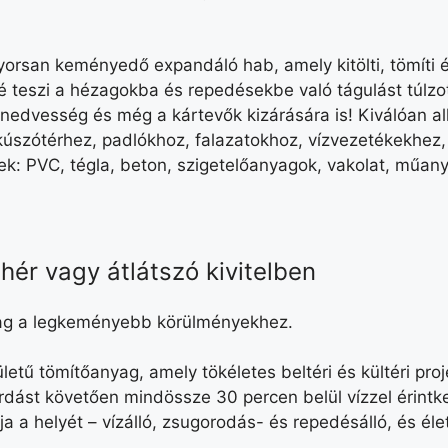
orsan keményedő expandáló hab, amely kitölti, tömíti és
 teszi a hézagokba és repedésekbe való tágulást túlzott
a nedvesség és még a kártevők kizárására is! Kiválóan 
kúszótérhez, padlókhoz, falazatokhoz, vízvezetékekhez,
: PVC, tégla, beton, szigetelőanyagok, vakolat, műan
ehér vagy átlátszó kivitelben
nyag a legkeményebb körülményekhez.
lületű tömítőanyag, amely tökéletes beltéri és kültéri pro
ást követően mindössze 30 percen belül vízzel érintke
 a helyét – vízálló, zsugorodás- és repedésálló, és éle