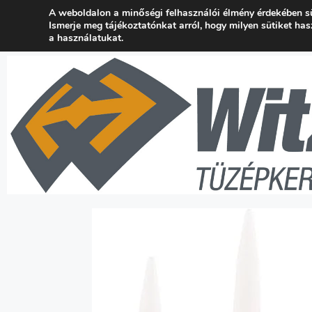
A weboldalon a minőségi felhasználói élmény érdekében s
+36 24 537 777
kapcsolat@wtuzep.hu
Ismerje meg tájékoztatónkat arról, hogy milyen sütiket ha
a használatukat.