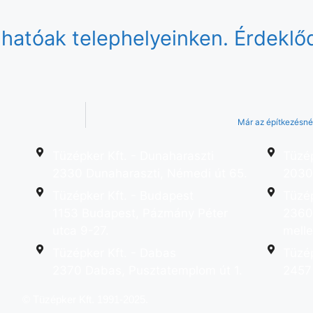
hatóak telephelyeinken. Érdeklő
Már az építkezésné
Tüzépker Kft. - Dunaharaszti
Tüzép
2330 Dunaharaszti, Némedi út 65.
2030 
Tüzépker Kft. - Budapest
Tüzép
1153 Budapest, Pázmány Péter
2360
utca 9-27.
melle
Tüzépker Kft. - Dabas
Tüzép
2370 Dabas, Pusztatemplom út 1.
2457
© Tüzépker Kft. 1991-2025.