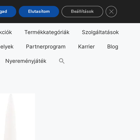
Close GDPR Co
ogad
Elutasítom
Beállítások
kciók
Termékkategóriák
Szolgáltatások
helyek
Partnerprogram
Karrier
Blog
Nyereményjáték