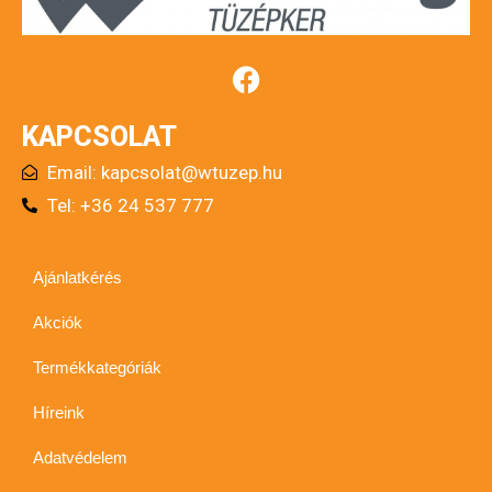
KAPCSOLAT
Email:
kapcsolat@wtuzep.hu
Tel: +36 24 537 777
Ajánlatkérés
Akciók
Termékkategóriák
Híreink
Adatvédelem