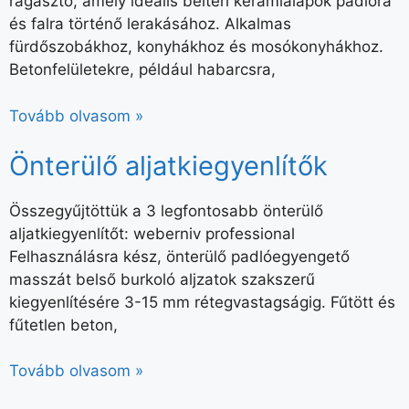
ragasztó, amely ideális beltéri kerámialapok padlóra
és falra történő lerakásához. Alkalmas
fürdőszobákhoz, konyhákhoz és mosókonyhákhoz.
Betonfelületekre, például habarcsra,
Tovább olvasom »
Önterülő aljatkiegyenlítők
Összegyűjtöttük a 3 legfontosabb önterülő
aljatkiegyenlítőt: weberniv professional
Felhasználásra kész, önterülő padlóegyengető
masszát belső burkoló aljzatok szakszerű
kiegyenlítésére 3-15 mm rétegvastagságig. Fűtött és
fűtetlen beton,
Tovább olvasom »