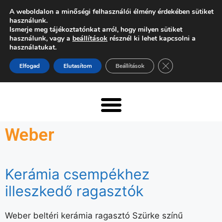
A weboldalon a minőségi felhasználói élmény érdekében sütiket
használunk.
Ismerje meg tájékoztatónkat arról, hogy milyen sütiket
használunk, vagy a
beállítások
résznél ki lehet kapcsolni a
használatukat.
Close GDPR Cooki
Elfogad
Elutasítom
Beállítások
Weber
Kerámia csempékhez
illeszkedő ragasztók
Weber beltéri kerámia ragasztó Szürke színű